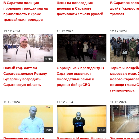
В Саратове полиция
Цены на новогодние
В Саратове состо
проверяет гражданина на
деревья в Саратове
драйв "скоростн
причастность к краже
достигают 47 тысяч рублей
трамвая
трамвайных проводов
13.12.2024
13.12.2024
12.12.2024
3:36
6:09
Новый год. Жители
Обращение к президенту. В
Тарифы, бездейс
Саратова желают Роману
Саратове выселяют
массовые иски.
Бусаргину возродить
многодетные семьи и
нового Саратова
Саратовскую область
родных бойца СВО
помощи главы С
генпрокурора
11.12.2024
11.12.2024
11.12.2024
1:05
1:08
Похищение студентки в
Расстрел в Марксе. Москвич
Жители саратов