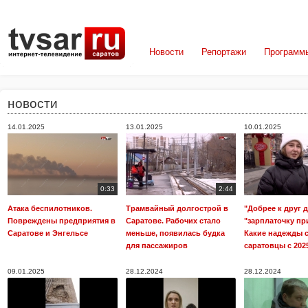
Новости
Репортажи
Программ
новости
14.01.2025
13.01.2025
10.01.2025
0:33
2:44
Атака беспилотников.
Трамвайный долгострой в
"Добрее к друг д
Повреждены предприятия в
Саратове. Рабочих стало
"зарплаточку пр
Саратове и Энгельсе
меньше, появилась будка
Какие надежды 
для пассажиров
саратовцы с 202
09.01.2025
28.12.2024
28.12.2024