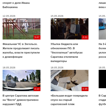
спорят о деле Ивана
лиши
Бабошкина
века 
12.05.2026
15.05.2026
15.05
5:07
2:21
Фекальная ЧС в Энгельсе.
Убытки бюджета или
На 3-
Жители продолжают писать
обновление ПО. В
более
жалобы, власти приступили
"бесплатных" автобусах
укло
к дезинфекции
Саратова отключили
росс
валидаторы
18.05.2026
18.05.2026
18.05
0:10
0:35
В центре Саратова автохам
«Большая вода» повредила
В Сар
на "Весте" демонстративно
спуск на старый
стад
нарушает ПДД
саратовский пляж
футб