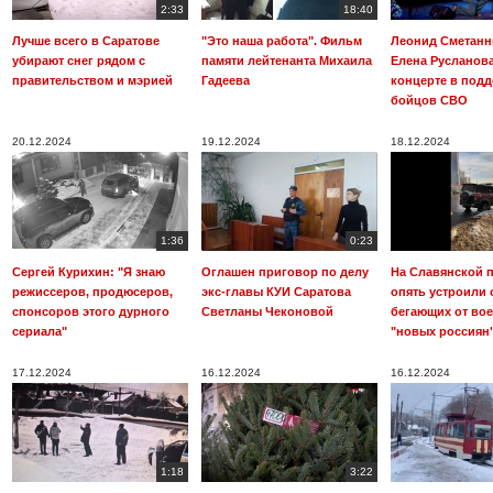
2:33
18:40
Лучше всего в Саратове
"Это наша работа". Фильм
Леонид Сметанн
убирают снег рядом с
памяти лейтенанта Михаила
Елена Русланова
правительством и мэрией
Гадеева
концерте в под
бойцов СВО
20.12.2024
19.12.2024
18.12.2024
1:36
0:23
Сергей Курихин: "Я знаю
Оглашен приговор по делу
На Славянской 
режиссеров, продюсеров,
экс-главы КУИ Саратова
опять устроили 
спонсоров этого дурного
Светланы Чеконовой
бегающих от во
сериала"
"новых россиян
17.12.2024
16.12.2024
16.12.2024
1:18
3:22