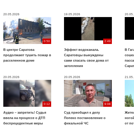
20.05.2026
19.05.2026
20.05
0:50
2:49
В центре Саратова
Эффект водоканала.
В Га
продолжают тушить пожар в
Саратовцы вынуждены
соше
расселенном доме
сами спасать свои дома от
пасс
затопления
Сара
20.05.2026
20.05.2026
21.05
0:12
9:08
Аудио – запретить! Судья
Суд приобщил к делу
Жите
ввела на процессе о ДТП
Попеко постановление о
ногой
беспрецедентные меры
фекальной ЧС
от по