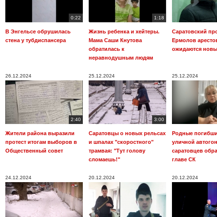
0:22
1:18
В Энгельсе обрушилась
Жизнь ребенка и хейтеры.
Саратовский пр
стена у тубдиспансера
Мама Саши Кнутова
Ермолов аресто
обратилась к
ожидаются новы
неравнодушным людям
26.12.2024
25.12.2024
25.12.2024
2:40
3:00
Жители района выразили
Саратовцы о новых рельсах
Родные погибши
протест итогам выборов в
и шпалах "скоростного"
уличной автого
Общественный совет
трамвая: "Тут голову
саратовцев обра
сломаешь!"
главе СК
24.12.2024
20.12.2024
20.12.2024