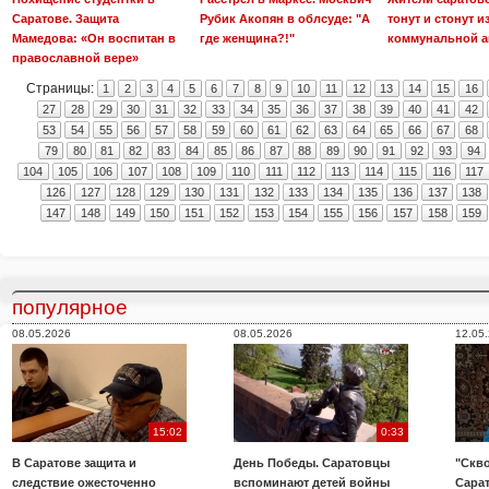
Саратове. Защита
Рубик Акопян в облсуде: "А
тонут и стонут из
Мамедова: «Он воспитан в
где женщина?!"
коммунальной а
православной вере»
Страницы:
1
2
3
4
5
6
7
8
9
10
11
12
13
14
15
16
27
28
29
30
31
32
33
34
35
36
37
38
39
40
41
42
53
54
55
56
57
58
59
60
61
62
63
64
65
66
67
68
79
80
81
82
83
84
85
86
87
88
89
90
91
92
93
94
104
105
106
107
108
109
110
111
112
113
114
115
116
117
126
127
128
129
130
131
132
133
134
135
136
137
138
147
148
149
150
151
152
153
154
155
156
157
158
159
популярное
08.05.2026
08.05.2026
12.05
15:02
0:33
В Саратове защита и
День Победы. Саратовцы
"Скво
следствие ожесточенно
вспоминают детей войны
Сара