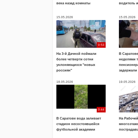
века назад комнаты
водитель 
15.05.2026
15.05.2026
0:53
На 3-й Дачной поймали
В Саратов
более четверти сотни
неделями 
уклоняющихся "новых
пенсионера
россиян"
задержали
18.05.2026
19.05.2026
0:44
В Саратове вода заливает
На Рабочей
стадион несостоявшейся
многоэтажк
футбольной академии
пострадав