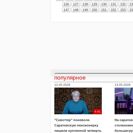
126
127
128
129
130
131
132
1
147
148
149
150
151
152
153
1
популярное
12.05.2026
13.05.2026
4:41
"Сквоттер" поневоле.
На саратов
Саратовскую пенсионерку
столкнове
лишили купленной четверть
большегру