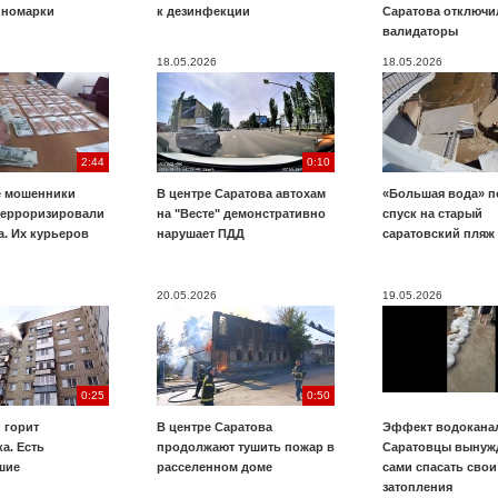
иномарки
к дезинфекции
Саратова отключи
валидаторы
18.05.2026
18.05.2026
2:44
0:10
е мошенники
В центре Саратова автохам
«Большая вода» п
терроризировали
на "Весте" демонстративно
спуск на старый
. Их курьеров
нарушает ПДД
саратовский пляж
20.05.2026
19.05.2026
0:25
0:50
 горит
В центре Саратова
Эффект водоканал
а. Есть
продолжают тушить пожар в
Саратовцы вынуж
шие
расселенном доме
сами спасать свои
затопления