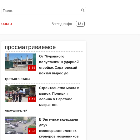
роекте
Взгляд-инфо
18+
просматриваемое
От "буранного
полустанка" к ударной
стройке. Саратовский
5:35
вокзал вырос до
третьего этажа
Строительство моста и
рынок. Полиция
ловила в Саратове
1:41
мигрантов-
нарушителей
В Энгельсе задержали
двух
несовершеннолетних
1:23
курьеров мошенников