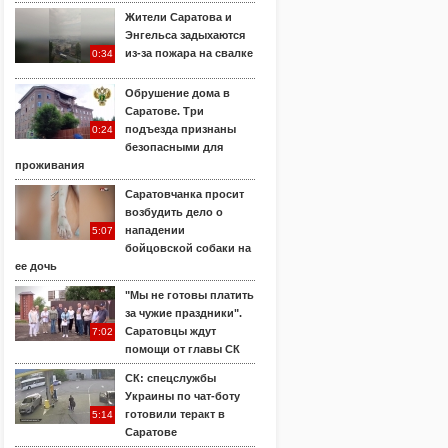
Жители Саратова и
Энгельса задыхаются
из-за пожара на свалке
0:34
Обрушение дома в
Саратове. Три
подъезда признаны
0:24
безопасными для
проживания
Саратовчанка просит
возбудить дело о
нападении
5:07
бойцовской собаки на
ее дочь
"Мы не готовы платить
за чужие праздники".
Саратовцы ждут
7:02
помощи от главы СК
СК: спецслужбы
Украины по чат-боту
готовили теракт в
5:14
Саратове