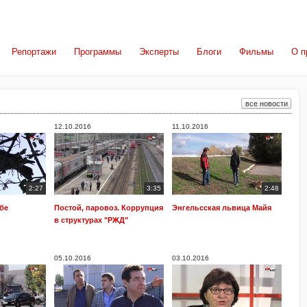
Репортажи
Программы
Эксперты
Блоги
Фильмы
О п
все новости
12.10.2016
11.10.2016
2:27
3:35
2:48
ебе
Постой, паровоз. Коррупция
Энгельсская львица Майя
в структурах "РЖД"
05.10.2016
03.10.2016