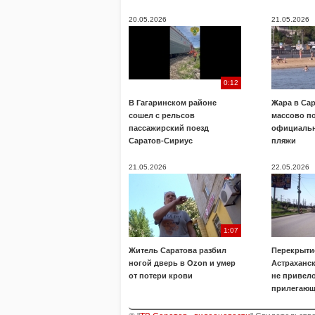
20.05.2026
21.05.2026
0:12
В Гагаринском районе
Жара в Са
сошел с рельсов
массово п
пассажирский поезд
официальн
Саратов-Сириус
пляжи
21.05.2026
22.05.2026
1:07
Житель Саратова разбил
Перекрыти
ногой дверь в Ozon и умер
Астраханск
от потери крови
не привело
прилегающ