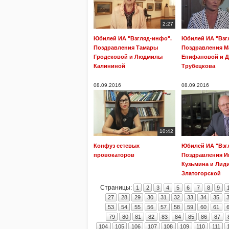
2:27
Юбилей ИА "Взгляд-инфо".
Юбилей ИА "Взг
Поздравления Тамары
Поздравления 
Гродсковой и Людмилы
Епифановой и 
Калининой
Трубецкова
08.09.2016
08.09.2016
10:42
Конфуз сетевых
Юбилей ИА "Взг
провокаторов
Поздравления И
Кузьмина и Лид
Златогорской
Страницы:
1
2
3
4
5
6
7
8
9
27
28
29
30
31
32
33
34
35
53
54
55
56
57
58
59
60
61
79
80
81
82
83
84
85
86
87
104
105
106
107
108
109
110
111