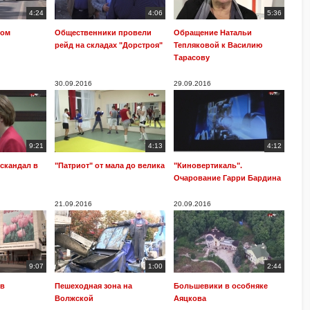
4:24
4:06
5:36
хом
Общественники провели
Обращение Натальи
рейд на складах "Дорстроя"
Тепляковой к Василию
Тарасову
30.09.2016
29.09.2016
9:21
4:13
4:12
скандал в
"Патриот" от мала до велика
"Киновертикаль".
Очарование Гарри Бардина
21.09.2016
20.09.2016
9:07
1:00
2:44
 в
Пешеходная зона на
Большевики в особняке
Волжской
Аяцкова