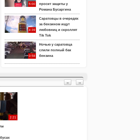
просит защиты у
5:00
Романа Бусаргина
Саратовцы в очередях
за бензином ищут
любовниц и скроллят
4:39
Tik Tok
Ночью у саратовца
слили полный бак
бензина
0:58
←
→
2:21
ли
обусах