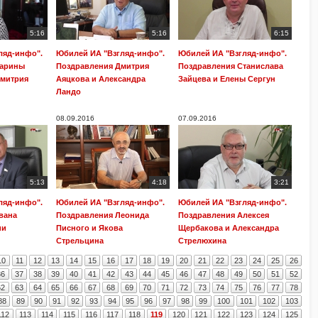
5:16
5:16
6:15
ляд-инфо".
Юбилей ИА "Взгляд-инфо".
Юбилей ИА "Взгляд-инфо".
Марины
Поздравления Дмитрия
Поздравления Станислава
Дмитрия
Аяцкова и Александра
Зайцева и Елены Сергун
Ландо
08.09.2016
07.09.2016
5:13
4:18
3:21
ляд-инфо".
Юбилей ИА "Взгляд-инфо".
Юбилей ИА "Взгляд-инфо".
вана
Поздравления Леонида
Поздравления Алексея
ии
Писного и Якова
Щербакова и Александра
Стрельцина
Стрелюхина
10
11
12
13
14
15
16
17
18
19
20
21
22
23
24
25
26
36
37
38
39
40
41
42
43
44
45
46
47
48
49
50
51
52
62
63
64
65
66
67
68
69
70
71
72
73
74
75
76
77
78
88
89
90
91
92
93
94
95
96
97
98
99
100
101
102
103
112
113
114
115
116
117
118
119
120
121
122
123
124
125