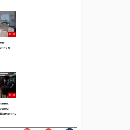
9:08
елу
ение о
9:08
кина.
менил
 Шеметову