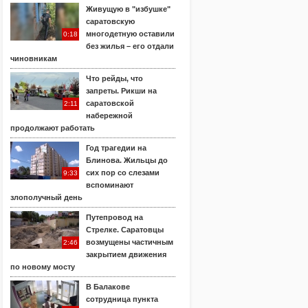
Живущую в "избушке"
саратовскую
многодетную оставили
0:18
без жилья – его отдали
чиновникам
Что рейды, что
запреты. Рикши на
саратовской
2:11
набережной
продолжают работать
Год трагедии на
Блинова. Жильцы до
сих пор со слезами
9:33
вспоминают
злополучный день
Путепровод на
Стрелке. Саратовцы
возмущены частичным
2:46
закрытием движения
по новому мосту
В Балакове
сотрудница пункта