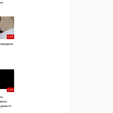
ли
0:35
овредила
2:49
а.
дены
 дома от