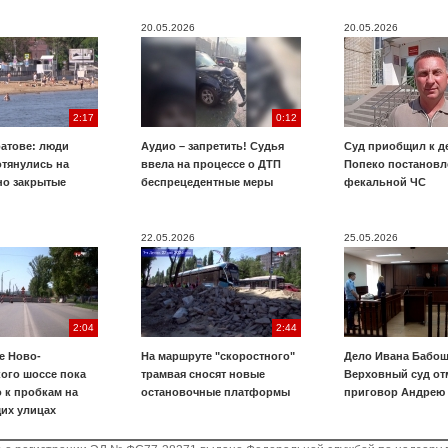
20.05.2026
20.05.2026
2:17
0:12
ратове: люди
Аудио – запретить! Судья
Суд приобщил к д
отянулись на
ввела на процессе о ДТП
Попеко постановл
о закрытые
беспрецедентные меры
фекальной ЧС
22.05.2026
25.05.2026
2:04
2:44
е Ново-
На маршруте "скоростного"
Дело Ивана Бабош
ого шоссе пока
трамвая сносят новые
Верховный суд от
 к пробкам на
остановочные платформы
приговор Андрею
их улицах