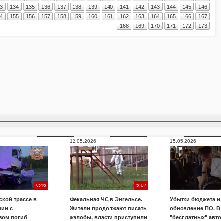
33
134
135
136
137
138
139
140
141
142
143
144
145
146
54
155
156
157
158
159
160
161
162
163
164
165
166
167
168
169
170
171
172
173
12.05.2026
15.05.2026
0:46
5:07
ской трассе в
Фекальная ЧС в Энгельсе.
Убытки бюджета и
нии с
Жители продолжают писать
обновление ПО. В
зом погиб
жалобы, власти приступили
"бесплатных" авт