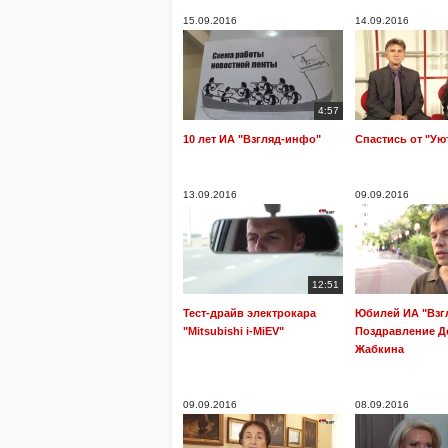
15.09.2016
14.09.2016
4:57
10 лет ИА "Взгляд-инфо"
Спастись от "Ую
13.09.2016
09.09.2016
12:51
Тест-драйв электрокара
Юбилей ИА "Взг
"Mitsubishi i-MiEV"
Поздравление Д
Жабкина
09.09.2016
08.09.2016