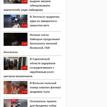
выдачи заказов
0:45
обворовывала
маркетплейс ради лабрадора
В Энгельсе грудничок
едва не зажарился в
закрытом авто
0:33
Ночные слеты
байкеров продолжают
беспокоить жителей
0:05
Волжской. ГАИ
бессильна
В Саратовской
области задержали
сотрудничавших с
1:57
зарубежным колл-
центром мошенников
В Вольске сильный
пожар охватил филиал
академии тыла
0:54
Основатель приюта
для бродячих собак