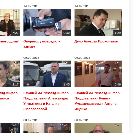
14.09.2016
14.09.2016
7:27
0:40
4:29
тного дома"
Оператору повредили
Дело Алексея Прокопенко
камеру
09.09.2016
09.09.2016
2:17
1:45
5:46
ляд-инфо".
Юбилей ИА "Взгляд-инфо".
Юбилей ИА "Взгляд-инфо".
ениса
Поздравления Александра
Поздравления Рената
Учуваткина и Наталии
Мухамедьярова и Антона
Шаповаловой
Ищенко
08.09.2016
08.09.2016