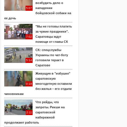
возбудить дело о
нападении
5:07
бойцовской собаки на
ее дочь
"Мы не готовы платить
за чужие праздники".
Саратовцы ждут
7:02
помощи от главы СК
СК: спецслужбы
Украины по чат-боту
готовили теракт в
5:14
Саратове
Живущую в "избушке"
саратовскую
многодетную оставили
0:18
без жилья – его отдали
чиновникам
Что рейды, что
запреты. Рикши на
саратовской
2:11
набережной
продолжают работать