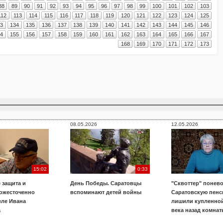
88
89
90
91
92
93
94
95
96
97
98
99
100
101
102
103
112
113
114
115
116
117
118
119
120
121
122
123
124
125
33
134
135
136
137
138
139
140
141
142
143
144
145
146
54
155
156
157
158
159
160
161
162
163
164
165
166
167
168
169
170
171
172
173
08.05.2026
12.05.2026
15:02
0:33
 защита и
День Победы. Саратовцы
"Сквоттер" понево
 ожесточенно
вспоминают детей войны
Саратовскую пенс
еле Ивана
лишили купленной
а
века назад комнат