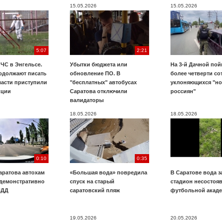
15.05.2026
15.05.2026
5:07
2:21
ЧС в Энгельсе.
Убытки бюджета или
На 3-й Дачной по
одолжают писать
обновление ПО. В
более четверти со
ласти приступили
"бесплатных" автобусах
уклоняющихся "н
кции
Саратова отключили
россиян"
валидаторы
18.05.2026
18.05.2026
0:10
0:35
аратова автохам
«Большая вода» повредила
В Саратове вода з
 демонстративно
спуск на старый
стадион несостоя
ПДД
саратовский пляж
футбольной акад
19.05.2026
20.05.2026