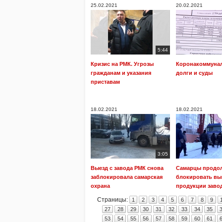
25.02.2021
20.02.2021
5:44
Кризис на РМК. Угрозы
Коронакоммунал
гражданам и указания
долги и суды
приставам
18.02.2021
18.02.2021
3:05
Выезд с завода РМК снова
Самарцы продо
заблокировала самарская
блокировать вы
охрана
продукции заво
Страницы:
1
2
3
4
5
6
7
8
9
27
28
29
30
31
32
33
34
35
53
54
55
56
57
58
59
60
61