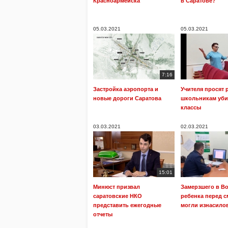
Красноармейска
в Саратове?
05.03.2021
05.03.2021
7:16
Застройка аэропорта и
Учителя просят 
новые дороги Саратова
школьникам уби
классы
03.03.2021
02.03.2021
15:01
Минюст призвал
Замерзшего в В
саратовские НКО
ребенка перед 
представить ежегодные
могли изнасило
отчеты