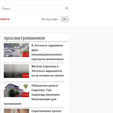
роекте
Взгляд-инфо
18+
просматриваемое
В Энгельсе задержали
двух
несовершеннолетних
1:23
курьеров мошенников
Жители Саратова и
Энгельса задыхаются
из-за пожара на свалке
0:34
Обрушение дома в
Саратове. Три
подъезда признаны
0:24
безопасными для
проживания
Саратовчанка просит