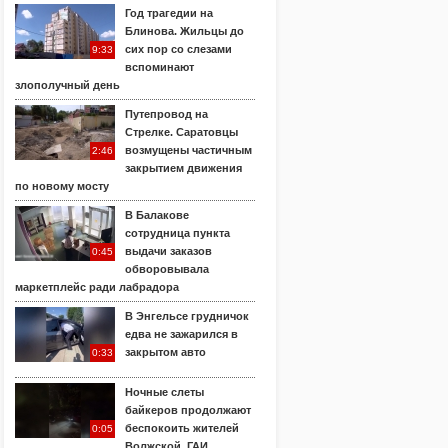
Год трагедии на
Блинова. Жильцы до
сих пор со слезами
9:33
вспоминают
злополучный день
Путепровод на
Стрелке. Саратовцы
возмущены частичным
2:46
закрытием движения
по новому мосту
В Балакове
сотрудница пункта
выдачи заказов
0:45
обворовывала
маркетплейс ради лабрадора
В Энгельсе грудничок
едва не зажарился в
закрытом авто
0:33
Ночные слеты
байкеров продолжают
беспокоить жителей
0:05
Волжской. ГАИ