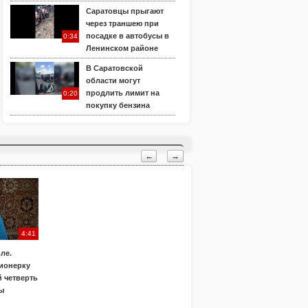
Саратовцы прыгают
через траншею при
посадке в автобусы в
0:34
Ленинском районе
В Саратовской
области могут
продлить лимит на
0:20
покупку бензина
←
→
4:41
ле.
ионерку
 четверть
ы