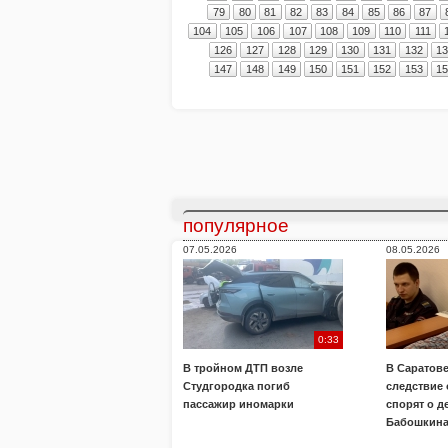
79
80
81
82
83
84
85
86
87
104
105
106
107
108
109
110
111
126
127
128
129
130
131
132
1
147
148
149
150
151
152
153
1
популярное
07.05.2026
08.05.2026
0:33
В тройном ДТП возле
В Саратове
Студгородка погиб
следствие
пассажир иномарки
спорят о д
Бабошкин