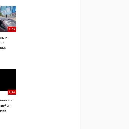
0:53
ймали
тни
овых
0:44
аливает
вшейся
емии