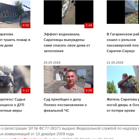
0:50
2:49
аратова
Эффект водоканала.
В Гагаринском ра
т тушить пожар в
Саратовцы вынуждены
сошел с рельсов
ом доме
сами спасать свои дома от
пассажирский пое
затопления
Саратов-Сириус
20.05.2026
21.05.2026
0:12
9:08
претить! Судья
Суд приобщил к делу
Житель Саратова 
роцессе о ДТП
Попеко постановление о
ногой дверь в Ozo
ентные меры
фекальной ЧС
от потери крови
о о регистрации ЭЛ № ФС77-38371 выдано Федеральной службой по надзору 
х коммуникаций от 10 декабря 2009 года