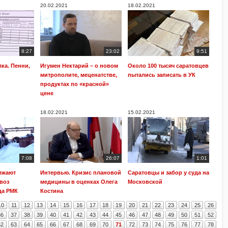
20.02.2021
18.02.2021
8:27
23:02
9:51
ка. Пенни,
Игумен Нектарий – о новом
Около 100 тысяч саратовцев
митрополите, меценатстве,
пытались записать в УК
продуктах по «красной»
цене
18.02.2021
15.02.2021
7:08
26:07
1:01
лжают
Интервью. Кризис плановой
Саратовцы и забор у суда на
воз
медицины в оценках Олега
Московской
да РМК
Костина
10
11
12
13
14
15
16
17
18
19
20
21
22
23
24
25
26
36
37
38
39
40
41
42
43
44
45
46
47
48
49
50
51
52
62
63
64
65
66
67
68
69
70
71
72
73
74
75
76
77
78