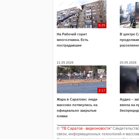
0:25
На Рабочей горит
В центре С
многоэтажка. Есть
продолжаю
пострадавшие
расселенн
21.05.2026
20.05.2026
2:17
Жара в Саратове: люди
Аудио – за
массово потянулись на
ввела на п
официально закрытые
беспрецед
пляжи
© "
ТВ Саратов - видеоновости
" Свидетельств
связи, информационных технологий и массовы