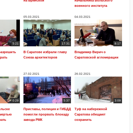
на Брянской
начальника Вольского
военного института
05.03.2021
04.03.2021
5:21
17:31
8:17
разрешить
В Саратове избрали главу
Владимир Вирич о
рать
Союза архитекторов
Саратовской агломерации
27.02.2021
26.02.2021
0:29
5:37
3:09
ольске
Приставы, полиция и ГИБДД
Туф на набережной
смертью
помогли прорвать блокаду
Саратова обещают
вать
завода РМК
сохранить