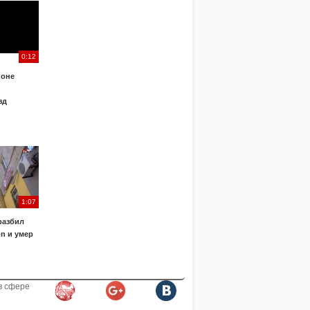
0:12
йоне
зд
1:07
разбил
n и умер
в сфере