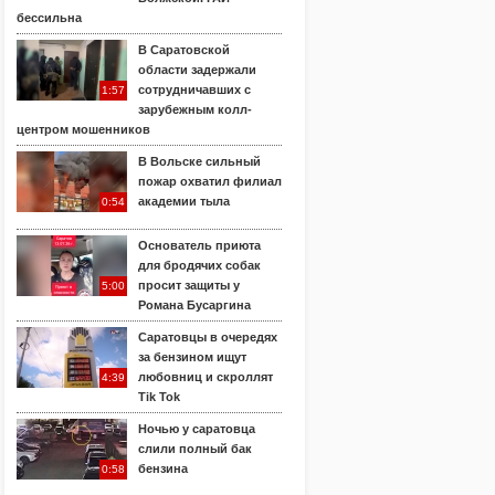
бессильна
В Саратовской
области задержали
сотрудничавших с
1:57
зарубежным колл-
центром мошенников
В Вольске сильный
пожар охватил филиал
академии тыла
0:54
Основатель приюта
для бродячих собак
просит защиты у
5:00
Романа Бусаргина
Саратовцы в очередях
за бензином ищут
любовниц и скроллят
4:39
Tik Tok
Ночью у саратовца
слили полный бак
бензина
0:58