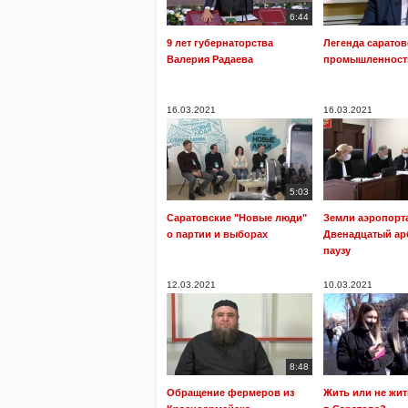
6:44
9 лет губернаторства
Легенда сарато
Валерия Радаева
промышленност
16.03.2021
16.03.2021
5:03
Саратовские "Новые люди"
Земли аэропорта
о партии и выборах
Двенадцатый ар
паузу
12.03.2021
10.03.2021
8:48
Обращение фермеров из
Жить или не жи