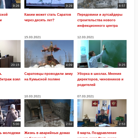
9:26
9:29
6:57
вской
Каким может стать Саратов
Передовики и аутсайдеры
и
через десять лет?
строительства нового
инфекционного центра
15.03.2021
12.03.2021
20:15
4:09
9:25
.
Саратовцы проводили зиму
Уборка в школах. Мнения
битраж взял
на Кумысной поляне
директоров, чиновников и
родителей
10.03.2021
07.03.2021
5:00
2:02
2:53
ть молодежи
Жизнь в аварийных домах
8 марта. Поздравление