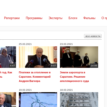
Репортажи
Программы
Эксперты
Блоги
Фильмы
О п
все новости
25.03.2021
23.03.2021
4:47
9:07
14:06
 год. Как
Платежи за отопление в
Земли аэропорта в
нь
Саратове. Комментарий
Саратове. Решение
Андрея Вагнера
апелляционного суда
19.03.2021
18.03.2021