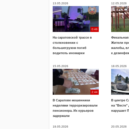
13.05.2026
12.05.2026
0:46
На саратовской трассе в
Фекальная 
столкновении с
Жители пр
большегрузом погиб
жалобы, в
водитель иномарки
к дезинфе
15.05.2026
18.05.2026
2:44
В Саратове мошенники
В центре С
неделями терроризировали
на "Весте"
пенсионера. Их курьеров
нарушает 
задержали
19.05.2026
20.05.2026