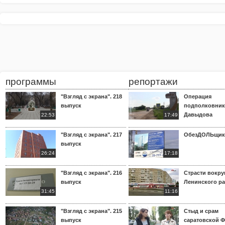
программы
репортажи
"Взгляд с экрана". 218
Операция
выпуск
подполковник
Давыдова
22:53
17:49
"Взгляд с экрана". 217
ОбезДОЛЬщик
выпуск
26:24
17:18
"Взгляд с экрана". 216
Страсти вокр
выпуск
Ленинского р
31:45
11:16
"Взгляд с экрана". 215
Стыд и срам
выпуск
саратовской 