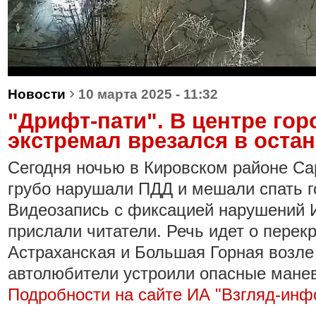
›
Новости
10 марта 2025 - 11:32
"Дрифт-пати". В центре гор
экстремал врезался в оста
Сегодня ночью в Кировском районе Са
грубо нарушали ПДД и мешали спать 
Видеозапись с фиксацией нарушений 
прислали читатели. Речь идет о перекр
Астраханская и Большая Горная возле 
автолюбители устроили опасные мане
Подробности на сайте ИА "Взгляд-инф