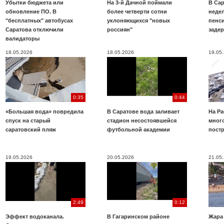
Убытки бюджета или
На 3-й Дачной поймали
В Са
обновление ПО. В
более четверти сотни
неде
"бесплатных" автобусах
уклоняющихся "новых
пенси
Саратова отключили
россиян"
заде
валидаторы
18.05.2026
18.05.2026
19.05
0:35
0:44
«Большая вода» повредила
В Саратове вода заливает
На Ра
спуск на старый
стадион несостоявшейся
много
саратовский пляж
футбольной академии
пост
19.05.2026
20.05.2026
21.05
2:49
0:12
Эффект водоканала.
В Гагаринском районе
Жара