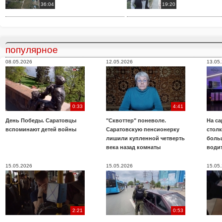
36:04
19:20
популярное
08.05.2026
12.05.2026
13.05
0:33
4:41
День Победы. Саратовцы
"Сквоттер" поневоле.
На са
вспоминают детей войны
Саратовскую пенсионерку
стол
лишили купленной четверть
боль
века назад комнаты
води
15.05.2026
15.05.2026
15.05
2:21
0:53