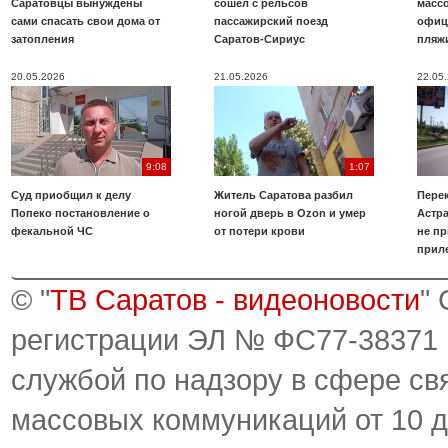
Саратовцы вынуждены
сошел с рельсов
масс
сами спасать свои дома от
пассажирский поезд
офиц
затопления
Саратов-Сириус
пляж
20.05.2026
21.05.2026
22.05
9:08
1:07
Суд приобщил к делу
Житель Саратова разбил
Пере
Попеко постановление о
ногой дверь в Ozon и умер
Астра
фекальной ЧС
от потери крови
не пр
прил
© "
ТВ Саратов - видеоновости
"
регистрации ЭЛ № ФС77-38371
службой по надзору в сфере св
массовых коммуникаций от 10 д