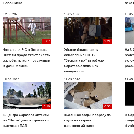
Бабошкина
века 
12.05.2026
15.05.2026
15.05
5:07
2:21
Фекальная ЧС в Энгельсе.
Убытки бюджета или
На 3-
Жители продолжают писать
обновление ПО. В
более
жалобы, власти приступили
"бесплатных" автобусах
укло
к дезинфекции
Саратова отключили
росс
валидаторы
18.05.2026
18.05.2026
18.05
0:10
0:35
В центре Саратова автохам
«Большая вода» повредила
В Сар
на "Весте" демонстративно
спуск на старый
стад
нарушает ПДД
саратовский пляж
футб