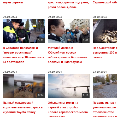
звуки сирены
крестики, стрелял под ухом,
Саратовской об
резал волосы, бил»
29.10.2024
29.10.2024
28.10.2024
3:21
2:42
В Саратове нелегалам и
Жителей домов в
Под Саратовом 
"новым россиянам"
Юбилейном соседи
выпустили 130 т
выписали еще 18 повесток и
заблокировали бетонными
сазана
13 протоколов
блоками и шлагбаумом
28.10.2024
28.10.2024
23.10.2024
0:54
8:16
Пьяный саратовский
Объявлены торги на
Подрядчик так и
водитель вылетел с трассы
первый этап стройки
увеличил число 
и утопил Toyota Camry
нового саратовского моста
строительстве
через Волгу
«скоростного» т