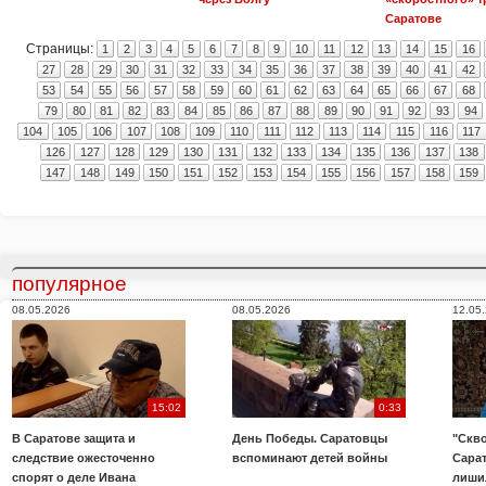
Саратове
Страницы:
1
2
3
4
5
6
7
8
9
10
11
12
13
14
15
16
27
28
29
30
31
32
33
34
35
36
37
38
39
40
41
42
53
54
55
56
57
58
59
60
61
62
63
64
65
66
67
68
79
80
81
82
83
84
85
86
87
88
89
90
91
92
93
94
104
105
106
107
108
109
110
111
112
113
114
115
116
117
126
127
128
129
130
131
132
133
134
135
136
137
138
147
148
149
150
151
152
153
154
155
156
157
158
159
популярное
08.05.2026
08.05.2026
12.05
15:02
0:33
В Саратове защита и
День Победы. Саратовцы
"Скво
следствие ожесточенно
вспоминают детей войны
Сара
спорят о деле Ивана
лиши