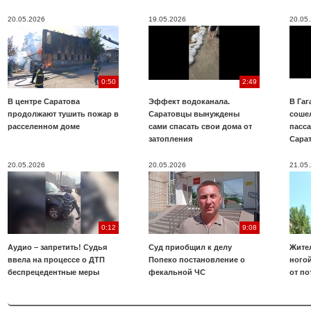
20.05.2026
19.05.2026
20.05
0:50
2:49
В центре Саратова
Эффект водоканала.
В Га
продолжают тушить пожар в
Саратовцы вынуждены
соше
расселенном доме
сами спасать свои дома от
пасс
затопления
Сара
20.05.2026
20.05.2026
21.05
0:12
9:08
Аудио – запретить! Судья
Суд приобщил к делу
Жите
ввела на процессе о ДТП
Попеко постановление о
ногой
беспрецедентные меры
фекальной ЧС
от по