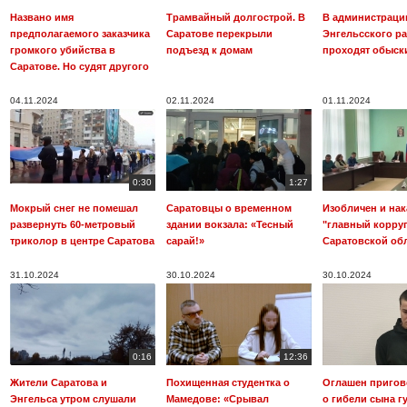
Названо имя
Трамвайный долгострой. В
В администраци
предполагаемого заказчика
Саратове перекрыли
Энгельсского р
громкого убийства в
подъезд к домам
проходят обыск
Саратове. Но судят другого
04.11.2024
02.11.2024
01.11.2024
0:30
1:27
Мокрый снег не помешал
Саратовцы о временном
Изобличен и нак
развернуть 60-метровый
здании вокзала: «Тесный
"главный корру
триколор в центре Саратова
сарай!»
Саратовской об
31.10.2024
30.10.2024
30.10.2024
0:16
12:36
Жители Саратова и
Похищенная студентка о
Оглашен пригов
Энгельса утром слушали
Мамедове: «Срывал
о гибели сына г