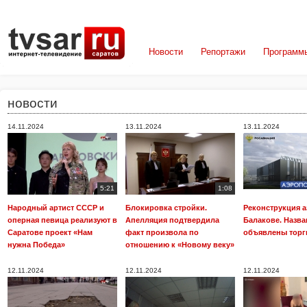
Новости
Репортажи
Программ
новости
14.11.2024
13.11.2024
13.11.2024
5:21
1:08
Народный артист СССР и
Блокировка стройки.
Реконструкция а
оперная певица реализуют в
Апелляция подтвердила
Балакове. Назва
Саратове проект «Нам
факт произвола по
объявлены торг
нужна Победа»
отношению к «Новому веку»
12.11.2024
12.11.2024
12.11.2024