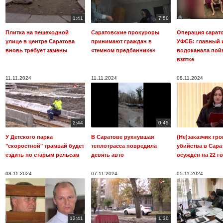
1:41
7:50
Плитка на пешеходной
Саратовские прокуроры
Операция сарат
улице в центре Саратова
принимают граждан в
УФСБ: главный 
вновь требует замены
«темном предбаннике»
водоканала пой
взятке
11.11.2024
11.11.2024
08.11.2024
2:44
0:45
У Детского парка
В Саратове рухнувшая
(Не)заказчик гр
"скоростной" трамвай будет
теплотрасса повредила
убийства в Сара
ездить по старым рельсам
девять авто
осужден на 22 г
08.11.2024
07.11.2024
05.11.2024
12:41
1:30