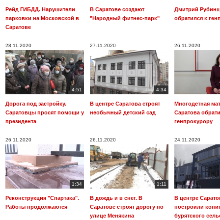
Рейд ГИБДД. Нарушители
В Саратове создают
Дмитрий Рубин
парковки на Московской в
"Народный фитнес-парк"
обратился к ген
Саратове
28.11.2020
27.11.2020
26.11.2020
4:51
4:34
Дорога под застройку.
В центре Саратова строят
Многодетная мат
Саратовцы просят помощи у
необычный детский сад
Саратова обрати
президента
генпрокурору
26.11.2020
26.11.2020
24.11.2020
1:34
1:11
Реконструкция "Спартака".
В дождь и в снег. В
В центре Сарато
Работы продолжаются
Саратове строят дорогу по
построили копи
улице Менякина
бурятского сел