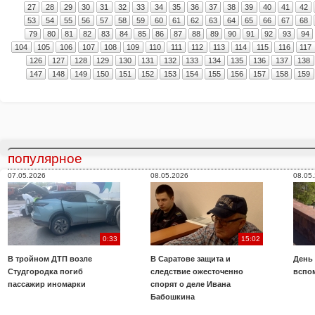
27
28
29
30
31
32
33
34
35
36
37
38
39
40
41
42
53
54
55
56
57
58
59
60
61
62
63
64
65
66
67
68
79
80
81
82
83
84
85
86
87
88
89
90
91
92
93
94
104
105
106
107
108
109
110
111
112
113
114
115
116
117
126
127
128
129
130
131
132
133
134
135
136
137
138
147
148
149
150
151
152
153
154
155
156
157
158
159
популярное
07.05.2026
08.05.2026
08.05
0:33
15:02
В тройном ДТП возле
В Саратове защита и
День
Студгородка погиб
следствие ожесточенно
вспо
пассажир иномарки
спорят о деле Ивана
Бабошкина