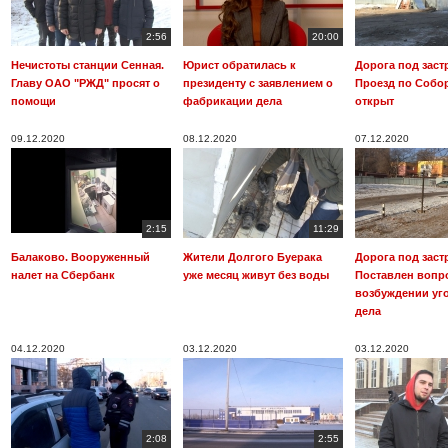
2:56
20:00
Нечистоты станции Сенная.
Юрист обратилась к
Дорога под заст
Главу ОАО "РЖД" просят о
президенту с заявлением о
Проезд по Собо
помощи
фабрикации дела
открыт
09.12.2020
08.12.2020
07.12.2020
2:15
11:29
Балаково. Вооруженный
Жители Долгого Буерака
Дорога под заст
налет на Сбербанк
уже месяц живут без воды
Поставлен вопр
возбуждении уг
дела
04.12.2020
03.12.2020
03.12.2020
2:08
2:55