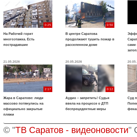
0:25
0:50
На Рабочей горит
В центре Саратова
Эффе
многоэтажка. Есть
продолжают тушить пожар в
Сара
пострадавшие
расселенном доме
сами 
зато
21.05.2026
20.05.2026
20.05
2:17
0:12
Жара в Саратове: люди
Аудио – запретить! Судья
Суд 
массово потянулись на
ввела на процессе о ДТП
Попе
официально закрытые
беспрецедентные меры
фека
пляжи
© "
ТВ Саратов - видеоновости
"