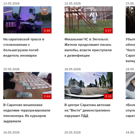
13.05.2026
12.05.2026
15.05
0:46
5:07
На саратовской трассе в
Фекальная ЧС в Энгельсе.
Убыт
столкновении с
Жители продолжают писать
обно
большегрузом погиб
жалобы, власти приступили
"бесп
водитель иномарки
к дезинфекции
Сара
вали
15.05.2026
18.05.2026
18.05
2:44
0:10
В Саратове мошенники
В центре Саратова автохам
«Бол
неделями терроризировали
на "Весте" демонстративно
спуск
пенсионера. Их курьеров
нарушает ПДД
сара
задержали
19.05.2026
20.05.2026
19.05