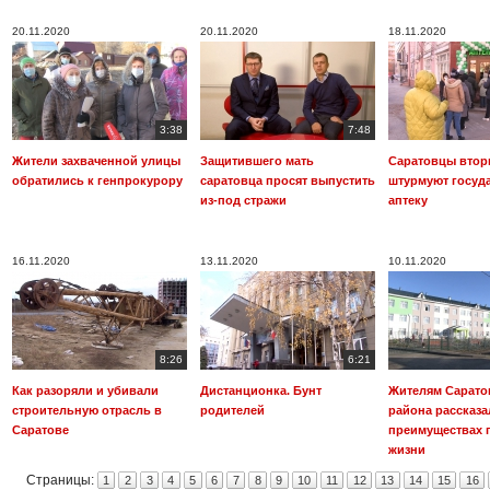
20.11.2020
20.11.2020
18.11.2020
3:38
7:48
Жители захваченной улицы
Защитившего мать
Саратовцы втор
обратились к генпрокурору
саратовца просят выпустить
штурмуют госуд
из-под стражи
аптеку
16.11.2020
13.11.2020
10.11.2020
8:26
6:21
Как разоряли и убивали
Дистанционка. Бунт
Жителям Сарато
строительную отрасль в
родителей
района рассказа
Саратове
преимуществах 
жизни
Страницы:
1
2
3
4
5
6
7
8
9
10
11
12
13
14
15
16