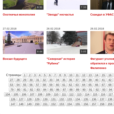
8:31
7:33
Охотничья монополия
"Звезда" несчастья
Скандал в УФАС
27.02.2018
26.02.2018
26.02.2018
6:44
5:05
Вокзал будущего
"Скверная" история
Фигурант уголо
"Рубина"
обратился к про
Филипенко
Страницы:
1
2
3
4
5
6
7
8
9
10
11
12
13
14
15
16
27
28
29
30
31
32
33
34
35
36
37
38
39
40
41
42
53
54
55
56
57
58
59
60
61
62
63
64
65
66
67
68
79
80
81
82
83
84
85
86
87
88
89
90
91
92
93
94
104
105
106
107
108
109
110
111
112
113
114
115
116
117
126
127
128
129
130
131
132
133
134
135
136
137
138
147
148
149
150
151
152
153
154
155
156
157
158
159