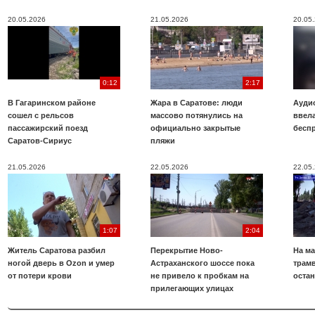
20.05.2026
21.05.2026
20.05
0:12
2:17
В Гагаринском районе
Жара в Саратове: люди
Аудио
сошел с рельсов
массово потянулись на
ввела
пассажирский поезд
официально закрытые
бесп
Саратов-Сириус
пляжи
21.05.2026
22.05.2026
22.05
1:07
2:04
Житель Саратова разбил
Перекрытие Ново-
На ма
ногой дверь в Ozon и умер
Астраханского шоссе пока
трамв
от потери крови
не привело к пробкам на
оста
прилегающих улицах