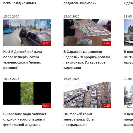
века назад комнаты
водитель иномарки
к де
15.05.2026
15.05.2026
18.05
0:53
2:44
На 3-й Дачной поймали
В Саратове мошенники
В цен
более четверти сотни
неделями терроризировали
на "В
уклоняющихся "новых
пенсионера. Их курьеров
нару
россиян"
задержали
18.05.2026
19.05.2026
20.05
0:44
0:25
В Саратове вода заливает
На Рабочей горит
В цен
стадион несостоявшейся
многоэтажка. Есть
прод
футбольной академии
пострадавшие
расс