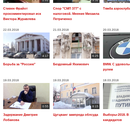
2:01
3:52
Стивен Фрайот
Спор "СМП 377" с
Тяжба аэроклуба
прокомментировал иск
налоговой. Мнение Михаила
Виктора Журавлева
Петриченко
22.03.2018
21.03.2018
20.03.2018
4:17
6:25
Борьба за "Россию"
Бездомный Яхимович
BMW. С удоволь
рулем
19.03.2018
19.03.2018
18.03.2018
0:55
8:15
Задержание Дмитрия
Цугцванг зампреда облсуда
Выборы-2018. В
Лобанова
кандидатов