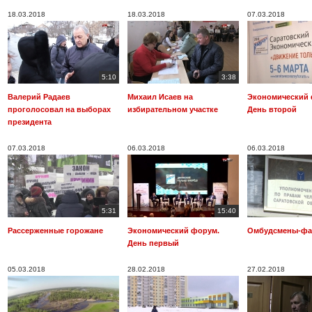
18.03.2018
18.03.2018
07.03.2018
5:10
3:38
Валерий Радаев
Михаил Исаев на
Экономический 
проголосовал на выборах
избирательном участке
День второй
президента
07.03.2018
06.03.2018
06.03.2018
5:31
15:40
Рассерженные горожане
Экономический форум.
Омбудсмены-ф
День первый
05.03.2018
28.02.2018
27.02.2018