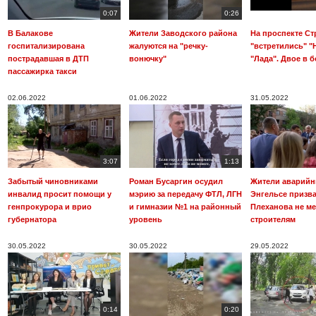
0:07
0:26
В Балакове
Жители Заводского района
На проспекте Ст
госпитализирована
жалуются на "речку-
"встретились" "
пострадавшая в ДТП
вонючку"
"Лада". Двое в 
пассажирка такси
02.06.2022
01.06.2022
31.05.2022
3:07
1:13
Забытый чиновниками
Роман Бусаргин осудил
Жители аварийн
инвалид просит помощи у
мэрию за передачу ФТЛ, ЛГН
Энгельсе призв
генпрокурора и врио
и гимназии №1 на районный
Плеханова не м
губернатора
уровень
строителям
30.05.2022
30.05.2022
29.05.2022
0:14
0:20