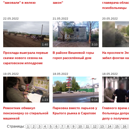
"заковали" в железо
закон"
главврача обла
психбольницы
22.05.2022
21.05.2022
20.05.2022
1:40
3:10
Прохлада выиграла первые
В районе Вишневой горы
На проспекте Эн
скачки нового сезона на
горел расселённый дом
забил фонтан к
саратовском ипподроме
19.05.2022
18.05.2022
18.05.2022
1:23
0:16
Ремонтник обманул
Парковка вместо ларьков у
Главного врача 
пенсионерку со стиральной
Крытого рынка в Саратове
больницы допр
машинкой
делу о получени
Страницы:
1
2
3
4
5
6
7
8
9
10
11
12
13
14
15
16