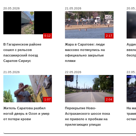
20.05.2026
21.05.2026
20.05
0:12
2:17
В Гагаринском районе
Жара в Саратове: люди
Аудио
сошел с рельсов
массово потянулись на
ввела
пассажирский поезд
официально закрытые
бесп
Саратов-Сириус
пляжи
21.05.2026
22.05.2026
22.05
1:07
2:04
Житель Саратова разбил
Перекрытие Ново-
На ма
ногой дверь в Ozon и умер
Астраханского шоссе пока
трамв
от потери крови
не привело к пробкам на
оста
прилегающих улицах