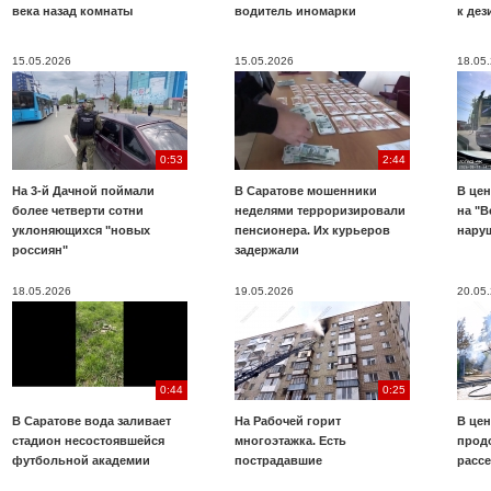
века назад комнаты
водитель иномарки
к де
15.05.2026
15.05.2026
18.05
0:53
2:44
На 3-й Дачной поймали
В Саратове мошенники
В цен
более четверти сотни
неделями терроризировали
на "В
уклоняющихся "новых
пенсионера. Их курьеров
нару
россиян"
задержали
18.05.2026
19.05.2026
20.05
0:44
0:25
В Саратове вода заливает
На Рабочей горит
В цен
стадион несостоявшейся
многоэтажка. Есть
прод
футбольной академии
пострадавшие
расс