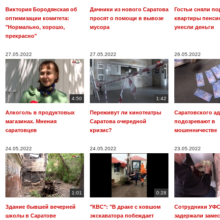
Виктория Бородянская об
Дачники из нового Саратова
Гостьи сняли по
оптимизации комитета:
просят о помощи в вывозе
квартиры пенси
"Нормально, хорошо,
мусора
унесли деньги
прекрасно"
27.05.2022
27.05.2022
26.05.2022
4:50
1:42
Алкоголь в продуктовых
Переживут ли кинотеатры
Саратовского ад
магазинах. Мнения
Саратова очередной
подозревают в
саратовцев
кризис?
мошенничестве
24.05.2022
24.05.2022
23.05.2022
1:01
0:28
Здание бывшей вечерней
"КВС": "В драке с ковшом
Сотрудники УФ
школы в Саратове
экскаватора побеждает
задержали замес