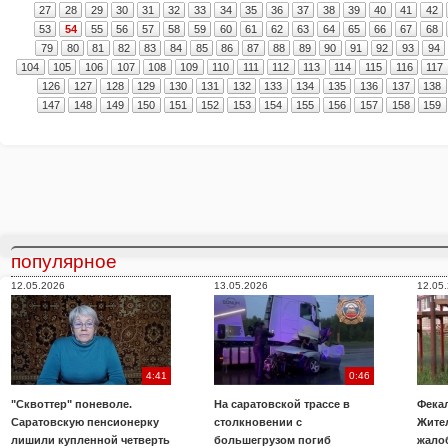
27
28
29
30
31
32
33
34
35
36
37
38
39
40
41
42
53
54
55
56
57
58
59
60
61
62
63
64
65
66
67
68
79
80
81
82
83
84
85
86
87
88
89
90
91
92
93
94
104
105
106
107
108
109
110
111
112
113
114
115
116
117
126
127
128
129
130
131
132
133
134
135
136
137
138
147
148
149
150
151
152
153
154
155
156
157
158
159
популярное
12.05.2026
13.05.2026
12.05
4:41
0:46
"Сквоттер" поневоле.
На саратовской трассе в
Фекал
Саратовскую пенсионерку
столкновении с
Жите
лишили купленной четверть
большегрузом погиб
жало