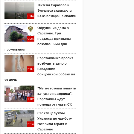
Жители Саратова и
Энгельса задыхаются
из-за пожара на свалке
0:34
Обрушение дома в
Саратове. Три
подъезда признаны
0:24
безопасными для
проживания
Саратовчанка просит
возбудить дело о
нападении
5:07
бойцовской собаки на
ее дочь
"Мы не готовы платить
за чужие праздники".
Саратовцы ждут
7:02
помощи от главы СК
СК: спецслужбы
Украины по чат-боту
готовили теракт в
5:14
Саратове