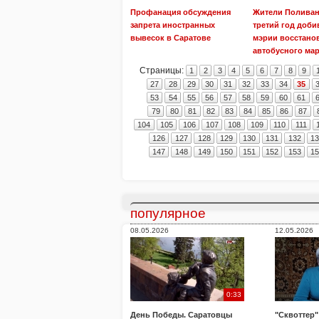
Профанация обсуждения
Жители Полива
запрета иностранных
третий год доби
вывесок в Саратове
мэрии восстано
автобусного ма
Страницы:
1
2
3
4
5
6
7
8
9
27
28
29
30
31
32
33
34
35
53
54
55
56
57
58
59
60
61
79
80
81
82
83
84
85
86
87
104
105
106
107
108
109
110
111
126
127
128
129
130
131
132
1
147
148
149
150
151
152
153
1
популярное
08.05.2026
12.05.2026
0:33
День Победы. Саратовцы
"Сквоттер"