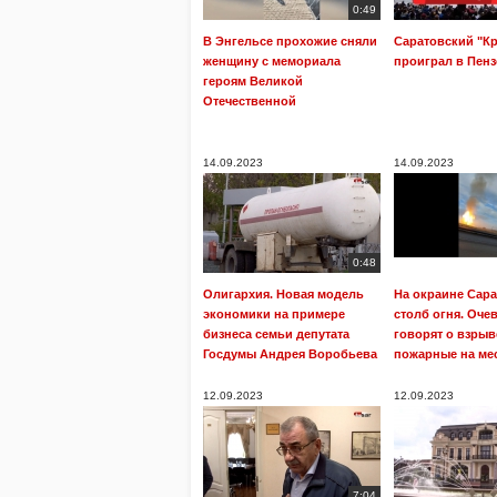
0:49
В Энгельсе прохожие сняли
Саратовский "К
женщину с мемориала
проиграл в Пенз
героям Великой
Отечественной
14.09.2023
14.09.2023
0:48
Олигархия. Новая модель
На окраине Сара
экономики на примере
столб огня. Оче
бизнеса семьи депутата
говорят о взрыв
Госдумы Андрея Воробьева
пожарные на ме
12.09.2023
12.09.2023
7:04