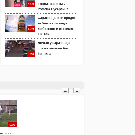
просит защиты у
5:00
Романа Бусаргина
Саратовцы в очередях
за бензином ищут
любовниц и скроллят
4:39
Tik Tok
Ночью у саратовца
слили полный бак
бензина
0:58
←
→
5:07
нгельсе.