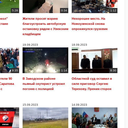
5:28
0:34
1:12
окол"
Жители просят мэрию
Нехорошее место. На
стане
благоустроить автобусную
Новоузенской снова
остановку рядом с Увекским
опрокинулся грузовик
кладбищем
19.09.2023
18.09.2023
9:35
1:14
8:30
ители 90
В Заводском районе
Областной суд оставил в
Саратова
пьяный скутерист устроил
силе приговор Сергею
 с
погоню с полицией
Терехову. Прения сторон
15.09.2023
14.09.2023