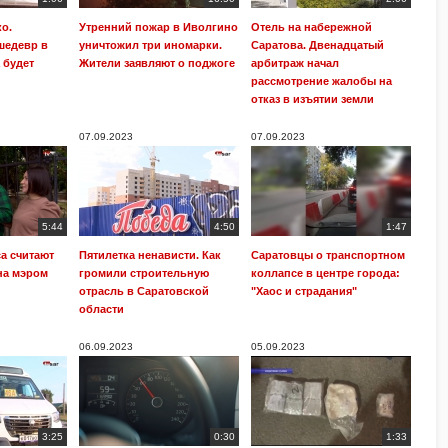
о.
Утренний пожар в Иволгино
Отель на набережной
шедевр в
уничтожил три иномарки.
Саратова. Двенадцатый
 будет
Жители заявляют о поджоге
арбитраж начал
рассмотрение жалобы на
отказ в изъятии земли
07.09.2023
07.09.2023
5:44
4:50
1:47
а считают
Пятилетка ненависти. Как
Саратовцы о транспортном
на мэром
громили строительную
коллапсе в центре города:
отрасль в Саратовской
"Хаос и страдания"
области
06.09.2023
05.09.2023
3:25
0:30
1:33