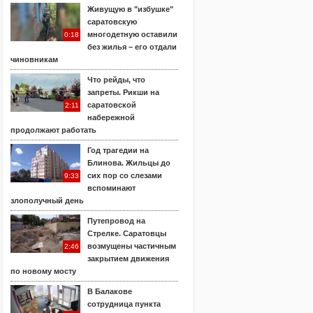
Живущую в "избушке"
саратовскую
многодетную оставили
0:18
без жилья – его отдали
чиновникам
Что рейды, что
запреты. Рикши на
саратовской
2:11
набережной
продолжают работать
Год трагедии на
Блинова. Жильцы до
сих пор со слезами
9:33
вспоминают
злополучный день
Путепровод на
Стрелке. Саратовцы
возмущены частичным
2:46
закрытием движения
по новому мосту
В Балакове
сотрудница пункта