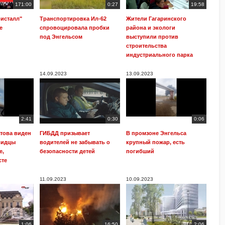
171:00
0:27
19:58
ристалл"
Транспортировка Ил-62
Жители Гагаринского
е
спровоцировала пробки
района и экологи
под Энгельсом
выступили против
строительства
индустриального парка
14.09.2023
13.09.2023
2:41
0:30
0:06
това виден
ГИБДД призывает
В промзоне Энгельса
видцы
водителей не забывать о
крупный пожар, есть
е,
безопасности детей
погибший
сте
11.09.2023
10.09.2023
1:06
16:50
2:06