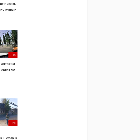
т писать
риступили
0:10
 автохам
тративно
0:50
ь пожар в