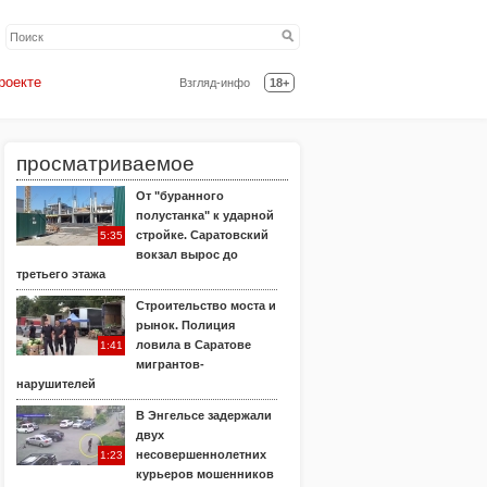
роекте
Взгляд-инфо
18+
просматриваемое
От "буранного
полустанка" к ударной
стройке. Саратовский
5:35
вокзал вырос до
третьего этажа
Строительство моста и
рынок. Полиция
ловила в Саратове
1:41
мигрантов-
нарушителей
В Энгельсе задержали
двух
несовершеннолетних
1:23
курьеров мошенников