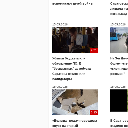
вспоминают детей войны
Саратовск
лишили ку
века назад
15.05.2026
15.05.2026
2:21
Убытки бюджета или
На 3-й Дач
обновление ПО. В
более четв
"бесплатных" автобусах
уклоняющи
Саратова отключили
россиян"
валидаторы
18.05.2026
18.05.2026
0:35
«Большая вода» повредила
В Саратове
спуск на старый
стадион н