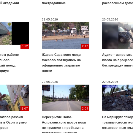
й академии
пострадавшие
расселенном доме
21.05.2026
20.05.2026
0:12
2:17
ском районе
Жара в Саратове: люди
Аудио – запретить
ельсов
массово потянулись на
ввела на процессе
кий поезд
официально закрытые
беспрецедентные
ириус
пляжи
22.05.2026
22.05.2026
1:07
2:04
ратова разбил
Перекрытие Ново-
На маршруте "ско
ь в Ozon и умер
Астраханского шоссе пока
трамвая сносят н
крови
не привело к пробкам на
остановочные пл