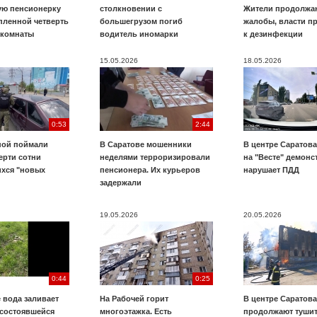
ую пенсионерку
столкновении с
Жители продолжаю
пленной четверть
большегрузом погиб
жалобы, власти п
 комнаты
водитель иномарки
к дезинфекции
15.05.2026
18.05.2026
0:53
2:44
ной поймали
В Саратове мошенники
В центре Саратова
ерти сотни
неделями терроризировали
на "Весте" демонс
хся "новых
пенсионера. Их курьеров
нарушает ПДД
задержали
19.05.2026
20.05.2026
0:44
0:25
 вода заливает
На Рабочей горит
В центре Саратова
есостоявшейся
многоэтажка. Есть
продолжают тушит