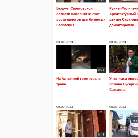
Бюджет Саратовской
Руины Филипенк
области наполнят за счет
Архитектурный 
роста налогов для бизнеса и
центре Саратова
населения
демонтирован
09.09.2023
08.09.2023
0:21
На Алтынной горе горела
Участники опрос
трава
Романа Бусарги
Саратова
06.09.2023
06.09.2023
0:43