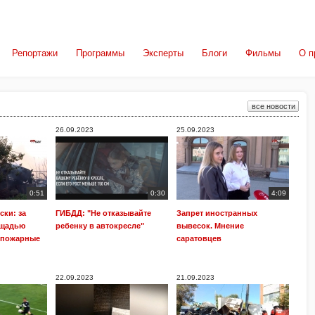
Репортажи
Программы
Эксперты
Блоги
Фильмы
О п
все новости
26.09.2023
25.09.2023
0:51
0:30
4:09
ски: за
ГИБДД: "Не отказывайте
Запрет иностранных
ощадью
ребенку в автокресле"
вывесок. Мнение
 пожарные
саратовцев
22.09.2023
21.09.2023