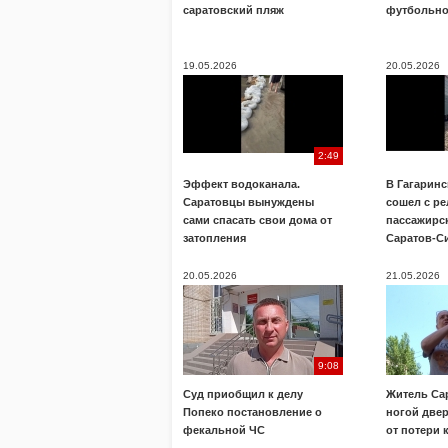
саратовский пляж
футбольно
19.05.2026
20.05.2026
2:49
Эффект водоканала.
В Гагарин
Саратовцы вынуждены
сошел с р
сами спасать свои дома от
пассажирс
затопления
Саратов-С
20.05.2026
21.05.2026
9:08
Суд приобщил к делу
Житель Са
Попеко постановление о
ногой двер
фекальной ЧС
от потери 