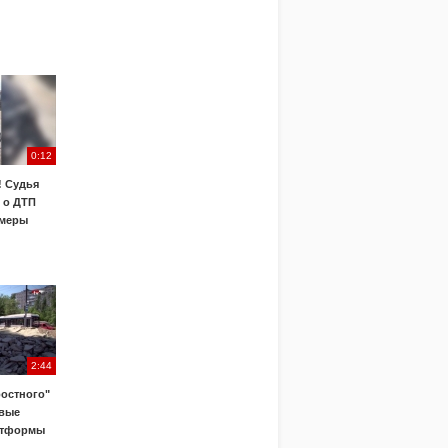
0:12
! Судья
 о ДТП
 меры
2:44
ростного"
овые
атформы