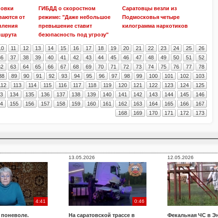
новки
ГИБДД о скоростном
Саратовцы везли из
ваются от
режиме: "Даже небольшое
Подмосковья четыре
вления
превышение ставит
килограмма наркотиков
ршрута
безопасность под угрозу"
10
11
12
13
14
15
16
17
18
19
20
21
22
23
24
25
26
36
37
38
39
40
41
42
43
44
45
46
47
48
49
50
51
52
62
63
64
65
66
67
68
69
70
71
72
73
74
75
76
77
78
88
89
90
91
92
93
94
95
96
97
98
99
100
101
102
103
112
113
114
115
116
117
118
119
120
121
122
123
124
125
33
134
135
136
137
138
139
140
141
142
143
144
145
146
54
155
156
157
158
159
160
161
162
163
164
165
166
167
168
169
170
171
172
173
13.05.2026
12.05.2026
4:41
0:46
 поневоле.
На саратовской трассе в
Фекальная ЧС в Э