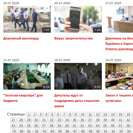
20.07.2020
20.07.2020
17.07.2020
7:05
7:46
Дорожный миллиард
Вирус запретительства
Давление на биз
Бурбина и Карпо
Ответы руковод
17.07.2020
16.07.2020
16.07.2020
9:29
6:52
"Золотая квартира" для
Депутаты ждут от
Закон о тишине 
бюджета
подрядчика даты открытия
хулиганы
цирка
Страницы:
1
2
3
4
5
6
7
8
9
10
11
12
13
14
15
16
27
28
29
30
31
32
33
34
35
36
37
38
39
40
41
42
53
54
55
56
57
58
59
60
61
62
63
64
65
66
67
68
79
80
81
82
83
84
85
86
87
88
89
90
91
92
93
94