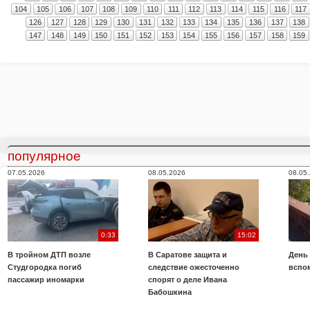
104
105
106
107
108
109
110
111
112
113
114
115
116
117
126
127
128
129
130
131
132
133
134
135
136
137
138
147
148
149
150
151
152
153
154
155
156
157
158
159
популярное
07.05.2026
08.05.2026
08.05
0:33
15:02
В тройном ДТП возле
В Саратове защита и
День
Студгородка погиб
следствие ожесточенно
вспо
пассажир иномарки
спорят о деле Ивана
Бабошкина