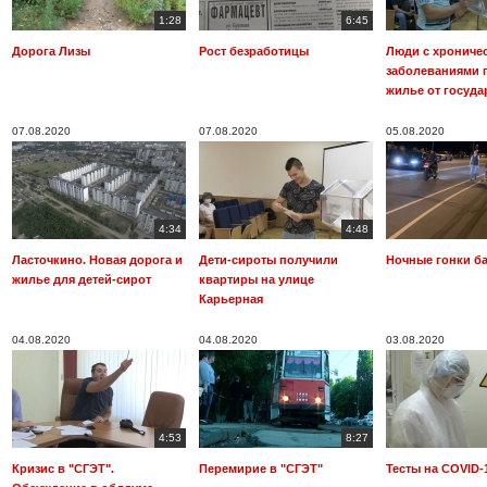
1:28
6:45
Дорога Лизы
Рост безработицы
Люди с хрониче
заболеваниями 
жилье от госуда
07.08.2020
07.08.2020
05.08.2020
4:34
4:48
Ласточкино. Новая дорога и
Дети-сироты получили
Ночные гонки б
жилье для детей-сирот
квартиры на улице
Карьерная
04.08.2020
04.08.2020
03.08.2020
4:53
8:27
Кризис в "СГЭТ".
Перемирие в "СГЭТ"
Тесты на COVID-