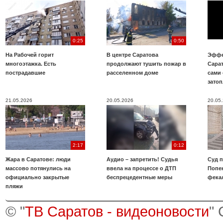
0:25
0:50
На Рабочей горит
В центре Саратова
Эффе
многоэтажка. Есть
продолжают тушить пожар в
Сара
пострадавшие
расселенном доме
сами 
зато
21.05.2026
20.05.2026
20.05
2:17
0:12
Жара в Саратове: люди
Аудио – запретить! Судья
Суд 
массово потянулись на
ввела на процессе о ДТП
Попе
официально закрытые
беспрецедентные меры
фека
пляжи
© "
ТВ Саратов - видеоновости
"