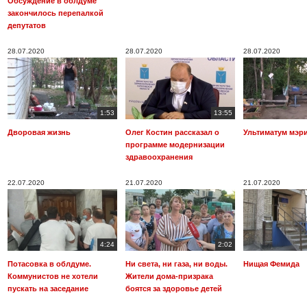
Обсуждение в облдуме
закончилось перепалкой
депутатов
28.07.2020
28.07.2020
28.07.2020
1:53
13:55
Дворовая жизнь
Олег Костин рассказал о
Ультиматум мэр
программе модернизации
здравоохранения
22.07.2020
21.07.2020
21.07.2020
4:24
2:02
Потасовка в облдуме.
Ни света, ни газа, ни воды.
Нищая Фемида
Коммунистов не хотели
Жители дома-призрака
пускать на заседание
боятся за здоровье детей