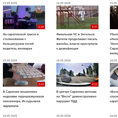
13.05.2026
12.05.2026
15.05
0:46
5:07
На саратовской трассе в
Фекальная ЧС в Энгельсе.
Убыт
столкновении с
Жители продолжают писать
обно
большегрузом погиб
жалобы, власти приступили
"бесп
водитель иномарки
к дезинфекции
Сара
вали
15.05.2026
18.05.2026
18.05
2:44
0:10
В Саратове мошенники
В центре Саратова автохам
«Бол
неделями терроризировали
на "Весте" демонстративно
спуск
пенсионера. Их курьеров
нарушает ПДД
сара
задержали
19.05.2026
20.05.2026
19.05