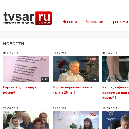
Новости
Репортажи
Программ
новости
04.07.2011
01.07.2011
30.06.2011
2:49
3:46
Сергей Утц празднует
Торгово-промышленной
Чья ты, туфельк
юбилей
палате 25 лет!
принцессы или 
имущей?
22.06.2011
21.06.2011
20.06.2011