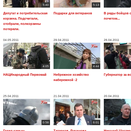
5:40
5:13
Депутат и потребительская
Подарки для ветеранов
В ряды бойцов 
корзина. Подсчитали,
почетом...
отобрали, полкорзины
потеряли.
04.05.2011
29.04.2011
26.04.2011
4:05
4:44
НАЦИнародный Первомай
Небрежное хозяйство
Губернатор за вс
набережной -2
25.04.2011
21.04.2011
20.04.2011
0:58
6:01
Горел камыш....
Татарков, Лукашова,
Николай Шустер