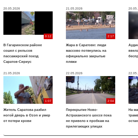
20.05.2026
21.05.2026
20.05
0:12
2:17
В Гагаринском районе
Жара в Саратове: люди
Аудио
сошел с рельсов
массово потянулись на
ввела
пассажирский поезд
официально закрытые
бесп
Саратов-Сириус
пляжи
21.05.2026
22.05.2026
22.05
1:07
2:04
Житель Саратова разбил
Перекрытие Ново-
На ма
ногой дверь в Ozon и умер
Астраханского шоссе пока
трамв
от потери крови
не привело к пробкам на
оста
прилегающих улицах