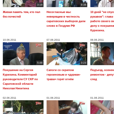
3:19
9:38
Живая память тем, кто пал
Несогласные мы:
10 дней "не спус
без почестей
неверящим в честность
рукавов": глава
саратовских выборов дали
работе своего в
слово в Госдуме РФ
делу о покушени
Курихина.
10.06.2011
07.06.2011
06.06.2011
5:48
3:23
Покушение на Сергея
Сапоги со скрипом
Подъезд, осене
Курихина. Комментарий
героиновым и «дурман-
ремонтом - депу
руководителя СУ СКР по
трава» горят огнём
след
Саратовской области
Николая Никитина
02.06.2011
01.06.2011
01.06.2011