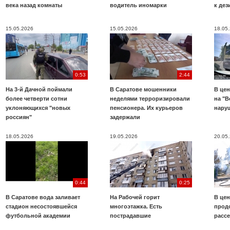
века назад комнаты
водитель иномарки
к де
15.05.2026
15.05.2026
18.05
0:53
2:44
На 3-й Дачной поймали
В Саратове мошенники
В цен
более четверти сотни
неделями терроризировали
на "В
уклоняющихся "новых
пенсионера. Их курьеров
нару
россиян"
задержали
18.05.2026
19.05.2026
20.05
0:44
0:25
В Саратове вода заливает
На Рабочей горит
В цен
стадион несостоявшейся
многоэтажка. Есть
прод
футбольной академии
пострадавшие
расс