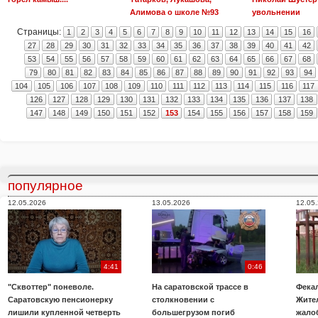
Алимова о школе №93
увольнении
Страницы:
1
2
3
4
5
6
7
8
9
10
11
12
13
14
15
16
27
28
29
30
31
32
33
34
35
36
37
38
39
40
41
42
53
54
55
56
57
58
59
60
61
62
63
64
65
66
67
68
79
80
81
82
83
84
85
86
87
88
89
90
91
92
93
94
104
105
106
107
108
109
110
111
112
113
114
115
116
117
126
127
128
129
130
131
132
133
134
135
136
137
138
147
148
149
150
151
152
153
154
155
156
157
158
159
популярное
12.05.2026
13.05.2026
12.05
4:41
0:46
"Сквоттер" поневоле.
На саратовской трассе в
Фекал
Саратовскую пенсионерку
столкновении с
Жите
лишили купленной четверть
большегрузом погиб
жало