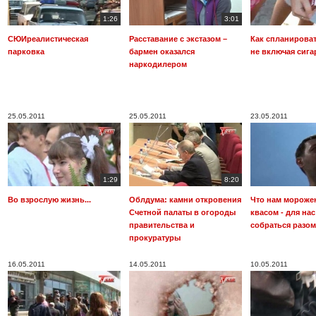
1:26
3:01
СЮИреалистическая
Расставание с экстазом –
Как спланироват
парковка
бармен оказался
не включая сига
наркодилером
25.05.2011
25.05.2011
23.05.2011
1:29
8:20
Во взрослую жизнь...
Облдума: камни откровения
Что нам мороже
Счетной палаты в огороды
квасом - для на
правительства и
собраться разом
прокуратуры
16.05.2011
14.05.2011
10.05.2011