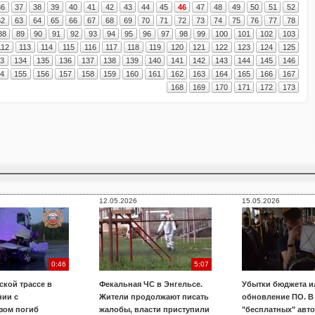
36
37
38
39
40
41
42
43
44
45
46
47
48
49
50
51
52
62
63
64
65
66
67
68
69
70
71
72
73
74
75
76
77
78
88
89
90
91
92
93
94
95
96
97
98
99
100
101
102
103
112
113
114
115
116
117
118
119
120
121
122
123
124
125
33
134
135
136
137
138
139
140
141
142
143
144
145
146
54
155
156
157
158
159
160
161
162
163
164
165
166
167
168
169
170
171
172
173
12.05.2026
15.05.2026
0:46
5:07
ской трассе в
Фекальная ЧС в Энгельсе.
Убытки бюджета и
нии с
Жители продолжают писать
обновление ПО. В
зом погиб
жалобы, власти приступили
"бесплатных" авт