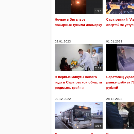
1:15
Ночью в Энгельсе
Саратовский "А
пожарные тушили иномарку
овертайме уступ
02.01.2023
01.01.2023
2:07
В первые минуты нового
Саратовец укра
года в Саратовской области
рынке шубу за 7
родилась тройня
рублей
29.12.2022
28.12.2022
4:15