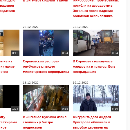
сли дело
В Энгельсе сгорела "Газель"
Минобороны: трое военных
бращения
погибли на аэродроме в
дседателю
Энгельсе после падения
обломков беспилотника
23.12.2022
22.12.2022
0:12
0:24
0:24
атив из
Саратовский ресторан
В Саратове столкнулись
 внимание
опубликовал видео
маршрутка и трактор. Есть
истов
министерского корпоратива
пострадавшие
18.12.2022
16.12.2022
1:24
0:55
6:39
олгу
В Энгельсе мужчина избил
Фигуранта дела Андрея
ассажирами
стоявших у бистро
Пригарова обвинили в
нное
подростков
вырубке деревьев на