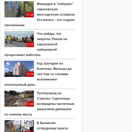
Живущую в "избушке"
саратовскую
многодетную оставили
0:18
без жилья – его отдали
чиновникам
Что рейды, что
запреты. Рикши на
саратовской
2:11
набережной
продолжают работать
Год трагедии на
Блинова. Жильцы до
сих пор со слезами
9:33
вспоминают
злополучный день
Путепровод на
Стрелке. Саратовцы
возмущены частичным
2:46
закрытием движения
по новому мосту
В Балакове
сотрудница пункта