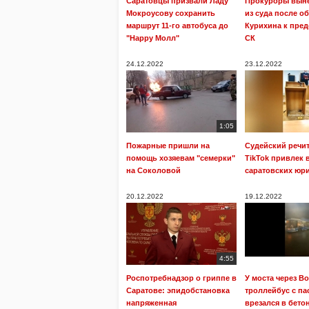
Саратовцы призвали Ладу
Прокуроры выне
Мокроусову сохранить
из суда после о
маршрут 11-го автобуса до
Курихина к пре
"Happy Молл"
СК
24.12.2022
23.12.2022
1:05
Пожарные пришли на
Судейский речит
помощь хозяевам "семерки"
TikTok привлек
на Соколовой
саратовских юр
20.12.2022
19.12.2022
4:55
Роспотребнадзор о гриппе в
У моста через В
Саратове: эпидобстановка
троллейбус с п
напряженная
врезался в бето