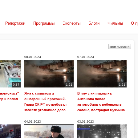
Репортажи
Программы
Эксперты
Блоги
Фильмы
О п
все новости
08.01.2023
07.01.2023
0:37
1:21
1:21
люзионист"
Яма с кипятком и
В яму с кипятком на
ер и попал
ошпаренный прохожий.
Антонова попал
Глава СК РФ потребовал
автомобиль с ребенком в
завести уголовное дело
салоне, пострадал мужчина
04.01.2023
03.01.2023