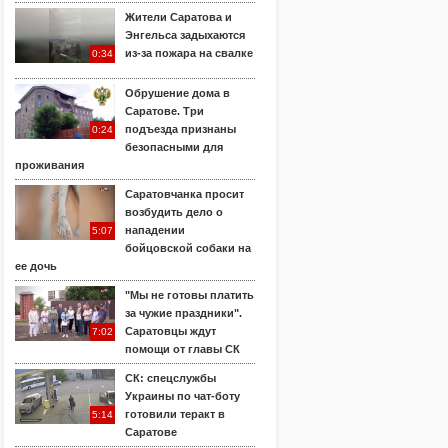
Жители Саратова и
Энгельса задыхаются
из-за пожара на свалке
0:34
Обрушение дома в
Саратове. Три
подъезда признаны
0:24
безопасными для
проживания
Саратовчанка просит
возбудить дело о
нападении
5:07
бойцовской собаки на
ее дочь
"Мы не готовы платить
за чужие праздники".
Саратовцы ждут
7:02
помощи от главы СК
СК: спецслужбы
Украины по чат-боту
готовили теракт в
5:14
Саратове