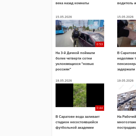
века назад комнаты
водитель 
15.05.2026
15.05.2026
0:53
На 3-й Дачной поймали
В Саратов
более четверти сотни
неделями 
уклоняющихся "новых
пенсионера
россиян"
задержали
18.05.2026
19.05.2026
0:44
В Саратове вода заливает
На Рабочей
стадион несостоявшейся
многоэтажк
футбольной академии
пострадав