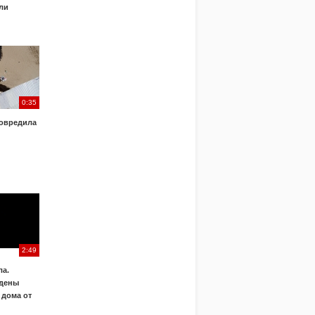
ли
0:35
овредила
2:49
а.
дены
 дома от