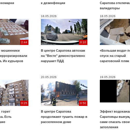
иномарки
к дезинфекции
Саратова отключи
валидаторы
18.05.2026
18.05.2026
2:44
0:10
е мошенники
В центре Саратова автохам
«Большая вода» п
терроризировали
на "Весте" демонстративно
спуск на старый
. Их курьеров
нарушает ПДД
саратовский пляж
20.05.2026
19.05.2026
0:25
0:50
 горит
В центре Саратова
Эффект водоканал
а. Есть
продолжают тушить пожар в
Саратовцы вынуж
шие
расселенном доме
сами спасать свои
затопления