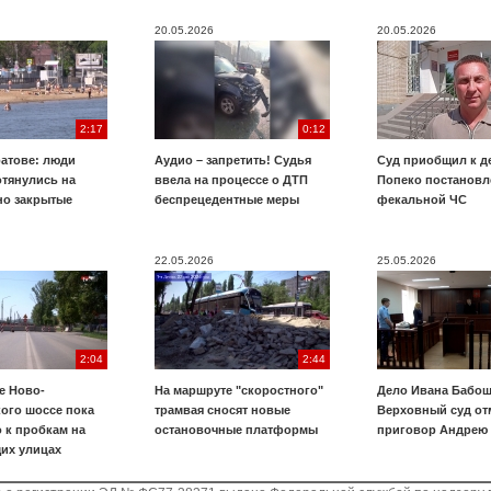
20.05.2026
20.05.2026
2:17
0:12
ратове: люди
Аудио – запретить! Судья
Суд приобщил к д
отянулись на
ввела на процессе о ДТП
Попеко постановл
о закрытые
беспрецедентные меры
фекальной ЧС
22.05.2026
25.05.2026
2:04
2:44
е Ново-
На маршруте "скоростного"
Дело Ивана Бабош
ого шоссе пока
трамвая сносят новые
Верховный суд от
 к пробкам на
остановочные платформы
приговор Андрею
их улицах