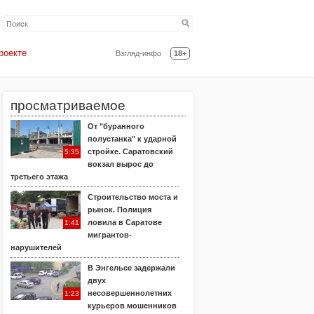
роекте
Взгляд-инфо
18+
просматриваемое
От "буранного
полустанка" к ударной
стройке. Саратовский
5:35
вокзал вырос до
третьего этажа
Строительство моста и
рынок. Полиция
ловила в Саратове
1:41
мигрантов-
нарушителей
В Энгельсе задержали
двух
несовершеннолетних
1:23
курьеров мошенников