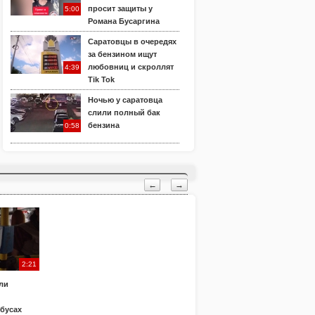
просит защиты у
5:00
Романа Бусаргина
Саратовцы в очередях
за бензином ищут
любовниц и скроллят
4:39
Tik Tok
Ночью у саратовца
слили полный бак
бензина
0:58
←
→
2:21
ли
обусах