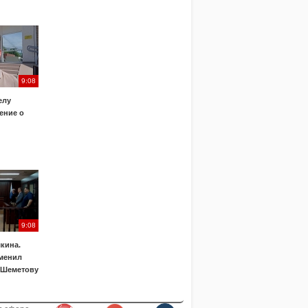
9:08
елу
ение о
9:08
кина.
менил
 Шеметову