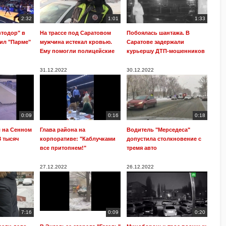
2:32
1:01
1:33
втодор" в
На трассе под Саратовом
Побоялась шантажа. В
ил "Парме"
мужчина истекал кровью.
Саратове задержали
Ему помогли полицейские
курьершу ДТП-мошенников
31.12.2022
30.12.2022
0:09
0:16
0:18
л на Сенном
Глава района на
Водитель "Мерседеса"
8 тысяч
корпоративе: "Каблучками
допустила столкновение с
все притопнем!"
тремя авто
27.12.2022
26.12.2022
7:16
0:09
0:20