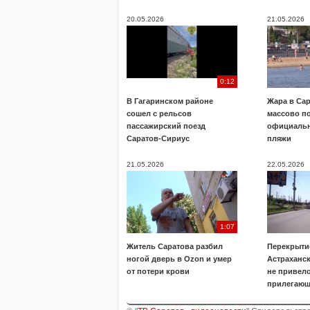
20.05.2026
21.05.2026
0:12
В Гагаринском районе
Жара в Са
сошел с рельсов
массово п
пассажирский поезд
официальн
Саратов-Сириус
пляжи
21.05.2026
22.05.2026
1:07
Житель Саратова разбил
Перекрыти
ногой дверь в Ozon и умер
Астраханск
от потери крови
не привело
прилегающ