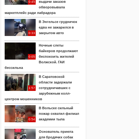
выдачи заказов
0:45
обворовывала
маркетплейс ради лабрадора
В Энгельсе грудничок
едва не зажарился в
закрытом авто
0:33
Ночные слеты
байкеров продолжают
беспокоить жителей
0:05
Волжской. ГАИ
бессильна
В Саратовской
области задержали
сотрудничавших с
1:57
зарубежным колл-
центром мошенников
В Вольске сильный
пожар охватил филиал
академии тыла
0:54
Основатель приюта
для бродячих собак