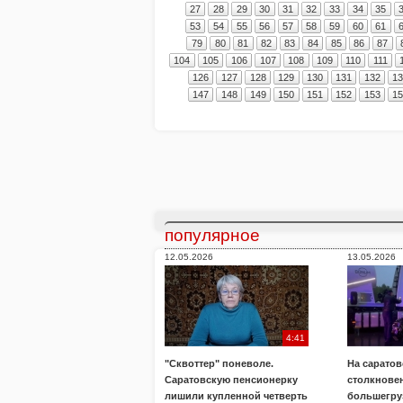
27
28
29
30
31
32
33
34
35
53
54
55
56
57
58
59
60
61
79
80
81
82
83
84
85
86
87
104
105
106
107
108
109
110
111
126
127
128
129
130
131
132
1
147
148
149
150
151
152
153
1
популярное
12.05.2026
13.05.2026
4:41
"Сквоттер" поневоле.
На саратов
Саратовскую пенсионерку
столкнове
лишили купленной четверть
большегру