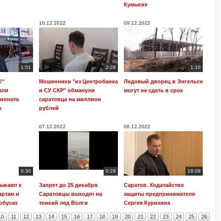
Кумыске
10.12.2022
09.12.2022
1:51
2:28
1:10
!"
Мошенники "из Центробанка
Ледовый дворец в Энгельсе
али
и СУ СКР" обманули
могут не сдать в срок
ионата
саратовца на миллион
у
рублей
07.12.2022
06.12.2022
0:30
0:29
16:08
ыкают к
Запрет до 25 декабря.
Саратов. Ходатайство
артам и
Саратовцы выходят на
защиты предпринимателя
тобусах
тонкий лед Волги
Сергея Курихина
10
11
12
13
14
15
16
17
18
19
20
21
22
23
24
25
26