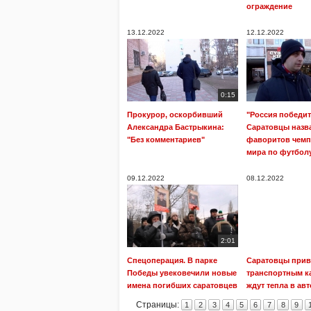
ограждение
13.12.2022
12.12.2022
0:15
Прокурор, оскорбивший
"Россия победит
Александра Бастрыкина:
Саратовцы назв
"Без комментариев"
фаворитов чемп
мира по футбол
09.12.2022
08.12.2022
2:01
Спецоперация. В парке
Саратовцы прив
Победы увековечили новые
транспортным к
имена погибших саратовцев
ждут тепла в ав
Страницы:
1
2
3
4
5
6
7
8
9