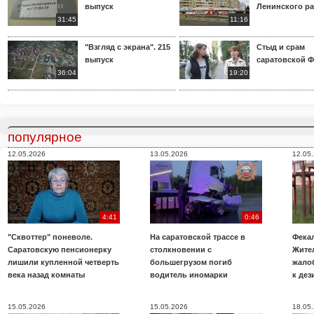
выпуск
Ленинского р
31:45
11:16
"Взгляд с экрана". 215
Стыд и срам
выпуск
саратовской 
36:04
19:20
популярное
12.05.2026
13.05.2026
12.05
4:41
0:46
"Сквоттер" поневоле.
На саратовской трассе в
Фекал
Саратовскую пенсионерку
столкновении с
Жите
лишили купленной четверть
большегрузом погиб
жало
века назад комнаты
водитель иномарки
к де
15.05.2026
15.05.2026
18.05