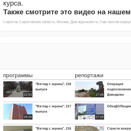
курса.
Также смотрите это видео на нашем
Саратов
,
Саратовская область
,
Москва
,
Дом журналиста
,
Сми против корру
программы
репортажи
"Взгляд с экрана". 218
Операция
выпуск
подполковник
Давыдова
22:53
17:49
"Взгляд с экрана". 217
ОбезДОЛЬщик
выпуск
26:24
17:18
"Взгляд с экрана". 216
Страсти вокр