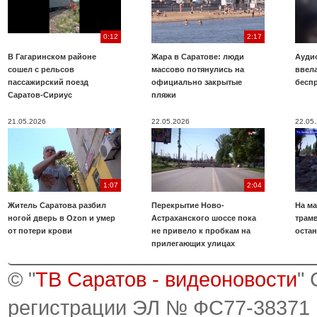
0:12
2:17
В Гагаринском районе
Жара в Саратове: люди
Аудио
сошел с рельсов
массово потянулись на
ввела
пассажирский поезд
официально закрытые
бесп
Саратов-Сириус
пляжи
21.05.2026
22.05.2026
22.05
1:07
2:04
Житель Саратова разбил
Перекрытие Ново-
На ма
ногой дверь в Ozon и умер
Астраханского шоссе пока
трамв
от потери крови
не привело к пробкам на
оста
прилегающих улицах
© "
ТВ Саратов - видеоновости
"
регистрации ЭЛ № ФС77-38371