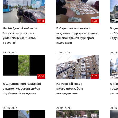
0:53
2:44
На 3-й Дачной поймали
В Саратове мошенники
В цен
более четверти сотни
неделями терроризировали
на "В
уклоняющихся "новых
пенсионера. Их курьеров
нару
россиян"
задержали
18.05.2026
19.05.2026
20.05
0:44
0:25
В Саратове вода заливает
На Рабочей горит
В цен
стадион несостоявшейся
многоэтажка. Есть
прод
футбольной академии
пострадавшие
расс
20.05.2026
21.05.2026
20.05