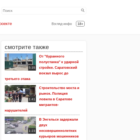
роекте
Взгляд-инфо
18+
смотрите также
От "буранного
полустанка" к ударной
стройке. Саратовский
5:35
вокзал вырос до
третьего этажа
Строительство моста и
рынок. Полиция
ловила в Саратове
1:41
мигрантов-
нарушителей
В Энгельсе задержали
двух
несовершеннолетних
1:23
курьеров мошенников