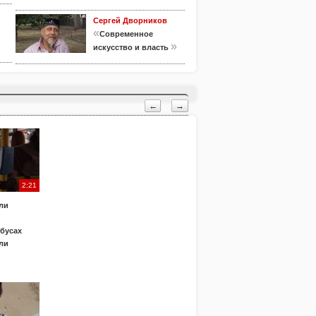
Сергей Дворников
«
Современное
»
искусство и власть
←
→
2:21
ли
обусах
ли