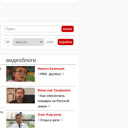
видеоблоги
и
Никита Кузнецов
«
»
PRO_футбол
Вячеслав Трофимов
«
Как обеспечить
порядок на Русской
»
земле
го
Олег Коргунов
«
»
Отцы и дети