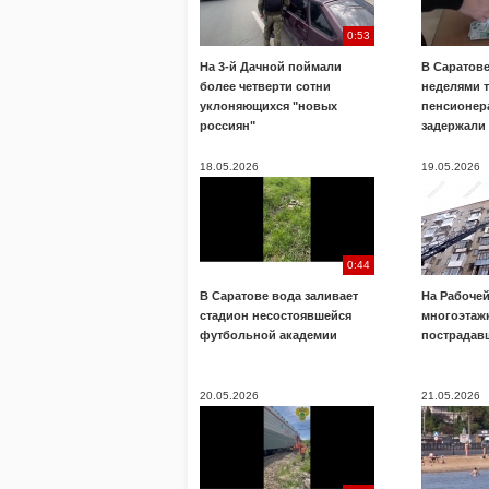
0:53
На 3-й Дачной поймали
В Саратов
более четверти сотни
неделями 
уклоняющихся "новых
пенсионера
россиян"
задержали
18.05.2026
19.05.2026
0:44
В Саратове вода заливает
На Рабочей
стадион несостоявшейся
многоэтажк
футбольной академии
пострадав
20.05.2026
21.05.2026