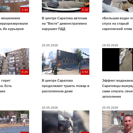
2:44
0:10
е мошенники
В центре Саратова автохам
«Большая вода» п
терроризировали
на "Весте" демонстративно
спуск на старый
. Их курьеров
нарушает ПДД
саратовский пляж
20.05.2026
19.05.2026
0:25
0:50
 горит
В центре Саратова
Эффект водоканал
а. Есть
продолжают тушить пожар в
Саратовцы вынуж
шие
расселенном доме
сами спасать свои
затопления
20.05.2026
20.05.2026