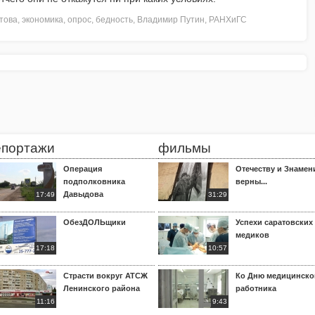
това
,
экономика
,
опрос
,
бедность
,
Владимир Путин
,
РАНХиГС
епортажи
фильмы
Операция
Отечеству и Знамен
подполковника
верны...
Давыдова
17:49
31:29
ОбезДОЛЬщики
Успехи саратовских
медиков
17:18
10:57
Страсти вокруг АТСЖ
Ко Дню медицинско
Ленинского района
работника
11:16
9:43