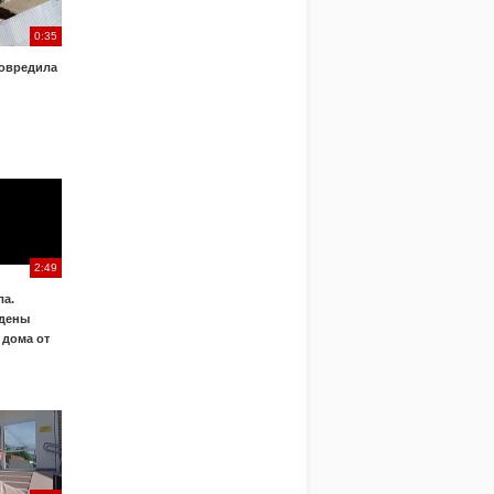
0:35
овредила
2:49
а.
дены
 дома от