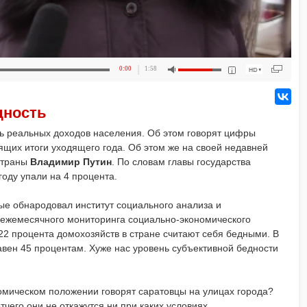
0:00
1:58
дность
ь реальных доходов населения. Об этом говорят цифры
щих итоги уходящего года. Об этом же на своей недавней
страны
Владимир Путин
. По словам главы государства
оду упали на 4 процента.
е обнародовал институт социального анализа и
ежемесячного мониторинга социально-экономического
22 процента домохозяйств в стране считают себя бедными. В
авен 45 процентам. Хуже нас уровень субъективной бедности
омическом положении говорят саратовцы на улицах города?
тчего они не откажутся ни при каких условиях.