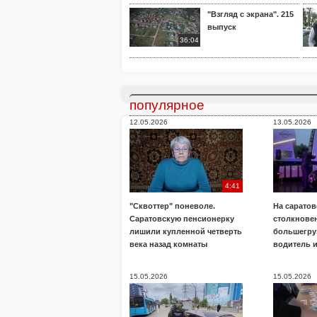
"Взгляд с экрана". 215
выпуск
36:04
популярное
12.05.2026
13.05.2026
4:41
"Сквоттер" поневоле.
На саратов
Саратовскую пенсионерку
столкнове
лишили купленной четверть
большегру
века назад комнаты
водитель 
15.05.2026
15.05.2026