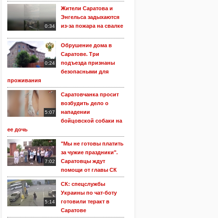
Жители Саратова и
Энгельса задыхаются
из-за пожара на свалке
0:34
Обрушение дома в
Саратове. Три
подъезда признаны
0:24
безопасными для
проживания
Саратовчанка просит
возбудить дело о
нападении
5:07
бойцовской собаки на
ее дочь
"Мы не готовы платить
за чужие праздники".
Саратовцы ждут
7:02
помощи от главы СК
СК: спецслужбы
Украины по чат-боту
готовили теракт в
5:14
Саратове