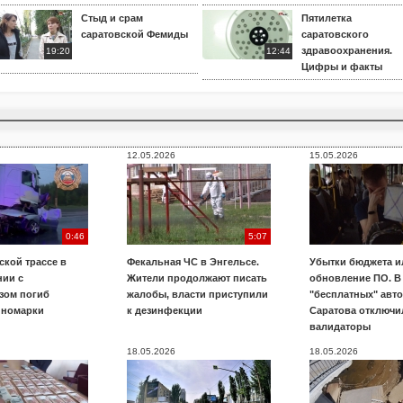
Стыд и срам
Пятилетка
саратовской Фемиды
саратовского
здравоохранения.
19:20
12:44
Цифры и факты
12.05.2026
15.05.2026
0:46
5:07
ской трассе в
Фекальная ЧС в Энгельсе.
Убытки бюджета и
нии с
Жители продолжают писать
обновление ПО. В
зом погиб
жалобы, власти приступили
"бесплатных" авт
иномарки
к дезинфекции
Саратова отключи
валидаторы
18.05.2026
18.05.2026