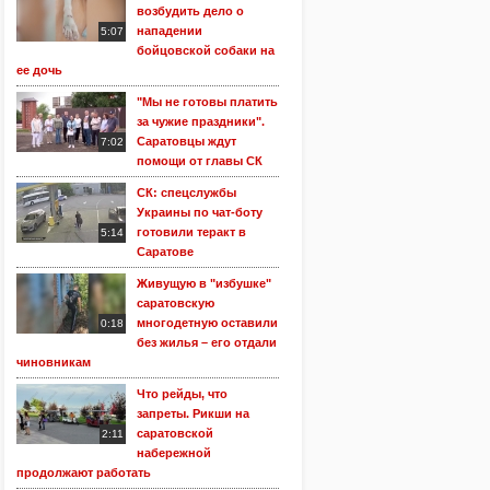
возбудить дело о
нападении
5:07
бойцовской собаки на
ее дочь
"Мы не готовы платить
за чужие праздники".
Саратовцы ждут
7:02
помощи от главы СК
СК: спецслужбы
Украины по чат-боту
готовили теракт в
5:14
Саратове
Живущую в "избушке"
саратовскую
многодетную оставили
0:18
без жилья – его отдали
чиновникам
Что рейды, что
запреты. Рикши на
саратовской
2:11
набережной
продолжают работать