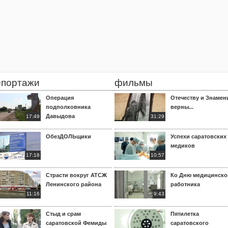
епортажи
фильмы
Операция
Отечеству и Знамен
подполковника
верны...
Давыдова
17:49
31:29
ОбезДОЛЬщики
Успехи саратовских
медиков
17:18
10:57
Страсти вокруг АТСЖ
Ко Дню медицинско
Ленинского района
работника
11:16
9:43
Стыд и срам
Пятилетка
саратовской Фемиды
саратовского