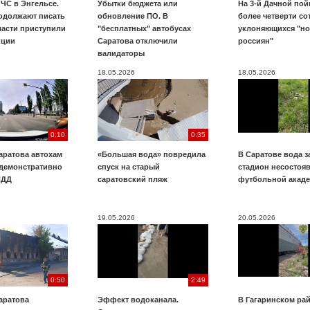
ЧС в Энгельсе.
Убытки бюджета или
На 3-й Дачной по
одолжают писать
обновление ПО. В
более четверти со
ласти приступили
"бесплатных" автобусах
уклоняющихся "н
кции
Саратова отключили
россиян"
валидаторы
18.05.2026
18.05.2026
0:10
0:35
аратова автохам
«Большая вода» повредила
В Саратове вода з
 демонстративно
спуск на старый
стадион несостоя
ПДД
саратовский пляж
футбольной акад
19.05.2026
20.05.2026
0:50
2:49
аратова
Эффект водоканала.
В Гагаринском ра