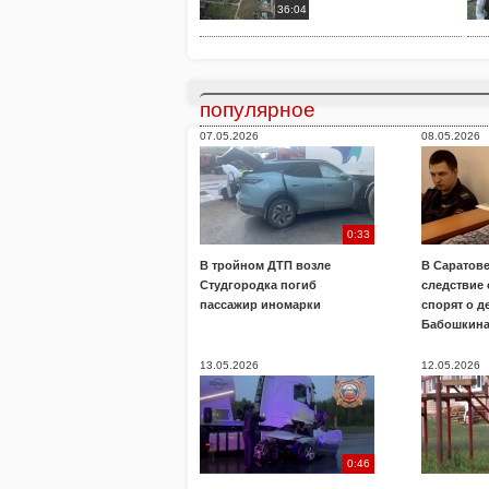
36:04
популярное
07.05.2026
08.05.2026
0:33
В тройном ДТП возле
В Саратове
Студгородка погиб
следствие
пассажир иномарки
спорят о д
Бабошкин
13.05.2026
12.05.2026
0:46