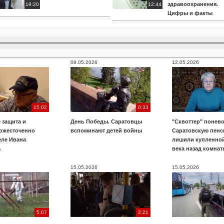
здравоохранения.
19:20
12:44
Цифры и факты
08.05.2026
12.05.2026
15:02
0:33
 защита и
День Победы. Саратовцы
"Сквоттер" понево
 ожесточенно
вспоминают детей войны
Саратовскую пенс
еле Ивана
лишили купленной
а
века назад комнат
15.05.2026
15.05.2026
5:07
2:21