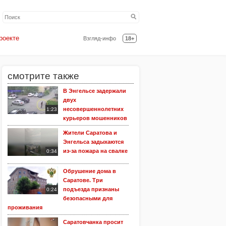
роекте
Взгляд-инфо
18+
смотрите также
В Энгельсе задержали
двух
несовершеннолетних
1:23
курьеров мошенников
Жители Саратова и
Энгельса задыхаются
из-за пожара на свалке
0:34
Обрушение дома в
Саратове. Три
подъезда признаны
0:24
безопасными для
проживания
Саратовчанка просит