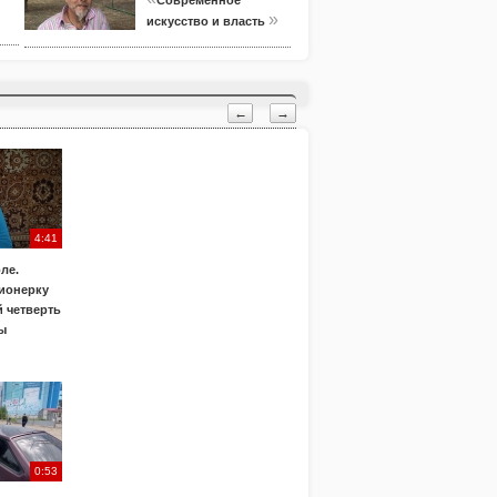
Современное
»
искусство и власть
←
→
4:41
ле.
ионерку
 четверть
ы
0:53