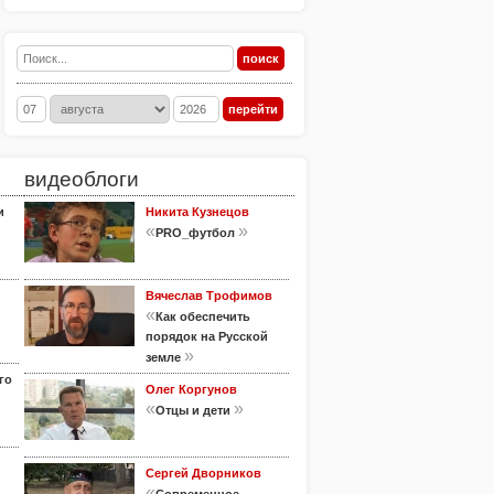
видеоблоги
и
Никита Кузнецов
«
»
PRO_футбол
Вячеслав Трофимов
«
Как обеспечить
порядок на Русской
»
земле
го
Олег Коргунов
«
»
Отцы и дети
Сергей Дворников
«