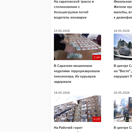
На саратовской трассе в
Фекальная 
столкновении с
Жители пр
большегрузом погиб
жалобы, в
водитель иномарки
к дезинфе
15.05.2026
18.05.2026
2:44
В Саратове мошенники
В центре С
неделями терроризировали
на "Весте"
пенсионера. Их курьеров
нарушает 
задержали
19.05.2026
20.05.2026
0:25
На Рабочей горит
В центре С