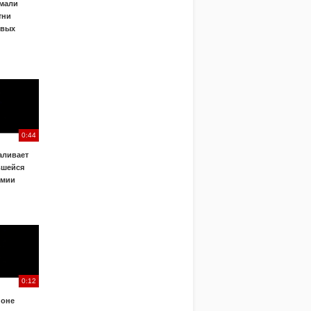
ймали
тни
овых
0:44
аливает
вшейся
емии
0:12
йоне