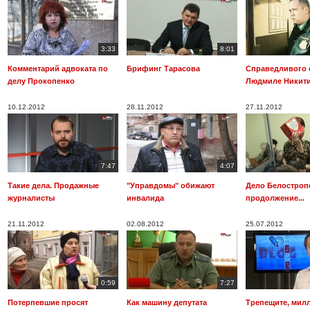
3:33
8:01
Комментарий адвоката по
Брифинг Тарасова
Справедливого 
делу Прокопенко
Людмиле Никит
10.12.2012
28.11.2012
27.11.2012
7:47
4:07
Такие дела. Продажные
"Управдомы" обижают
Дело Белостроп
журналисты
инвалида
продолжение...
21.11.2012
02.08.2012
25.07.2012
0:59
7:27
Потерпевшие просят
Как машину депутата
Трепещите, мил