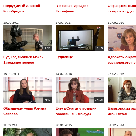
Подсудимый Алексей
"Либерал" Аркадий
Обращение быв
Колобродов
Евстафьев
свекрови судьи
10.05.2017
17.01.2017
15.06.2016
2:32
5:15
Суд над львицей Майей.
Судилище
Адвокаты о крах
Заседание первое
саратовского п
15.03.2016
14.03.2016
26.02.2016
7:42
27:16
Обращение жены Романа
Елена Сергун о позиции
Балаковский ра
Сгибова
гособвинения в суде
извиняется
11.09.2015
20.02.2015
01.12.2014