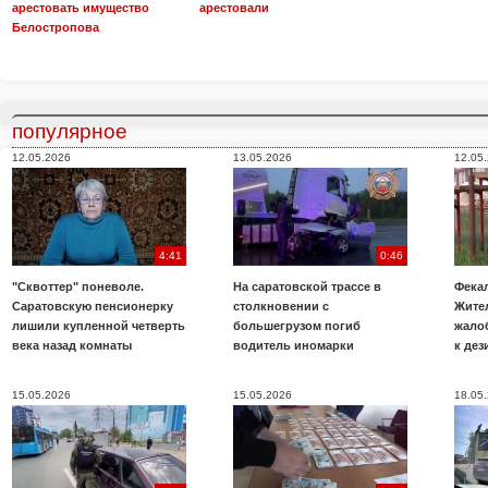
арестовать имущество
арестовали
Белостропова
популярное
12.05.2026
13.05.2026
12.05
4:41
0:46
"Сквоттер" поневоле.
На саратовской трассе в
Фекал
Саратовскую пенсионерку
столкновении с
Жите
лишили купленной четверть
большегрузом погиб
жало
века назад комнаты
водитель иномарки
к де
15.05.2026
15.05.2026
18.05