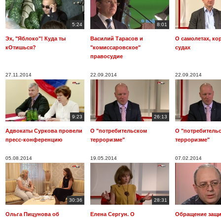
5:24
8:01
Эх, "Яблоко"! Куда ты
Василий Тарасов и
О самолетах, ко
кОтишься?
"комиссаровское"
судах
правосудие
27.11.2014
22.09.2014
22.09.2014
9:23
26:13
Адвокаты Суркова провели
О "потребительском
О "потребитель
пресс-конференцию
терроризме"
терроризме"
05.08.2014
19.05.2014
07.02.2014
30:36
28:31
Ольга Пицунова об
Елена Сергун. О
Обращение защ