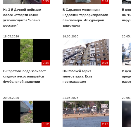
0:53
2:44
На 3-й Дачной поймали
В Саратове мошенники
В цен
более четверти сотни
неделями терроризировали
на "В
уклоняющихся "новых
пенсионера. Их курьеров
нару
россиян"
задержали
18.05.2026
19.05.2026
20.05
0:44
0:25
В Саратове вода заливает
На Рабочей горит
В цен
стадион несостоявшейся
многоэтажка. Есть
прод
футбольной академии
пострадавшие
расс
20.05.2026
21.05.2026
20.05
0:12
2:17