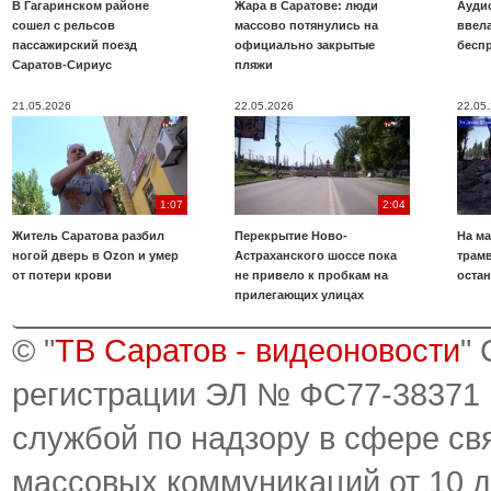
В Гагаринском районе
Жара в Саратове: люди
Аудио
сошел с рельсов
массово потянулись на
ввела
пассажирский поезд
официально закрытые
бесп
Саратов-Сириус
пляжи
21.05.2026
22.05.2026
22.05
1:07
2:04
Житель Саратова разбил
Перекрытие Ново-
На ма
ногой дверь в Ozon и умер
Астраханского шоссе пока
трамв
от потери крови
не привело к пробкам на
оста
прилегающих улицах
© "
ТВ Саратов - видеоновости
"
регистрации ЭЛ № ФС77-38371
службой по надзору в сфере св
массовых коммуникаций от 10 д