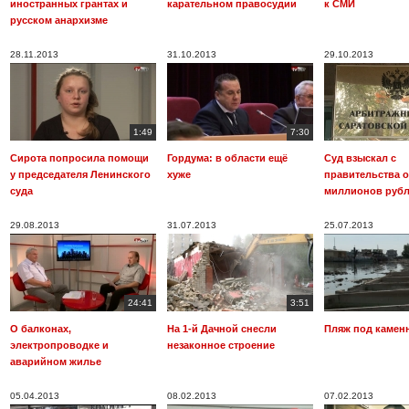
иностранных грантах и
карательном правосудии
к СМИ
русском анархизме
28.11.2013
31.10.2013
29.10.2013
1:49
7:30
Сирота попросила помощи
Гордума: в области ещё
Суд взыскал с
у председателя Ленинского
хуже
правительства о
суда
миллионов руб
29.08.2013
31.07.2013
25.07.2013
24:41
3:51
О балконах,
На 1-й Дачной снесли
Пляж под камен
электропроводке и
незаконное строение
аварийном жилье
05.04.2013
08.02.2013
07.02.2013