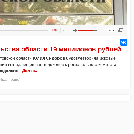
0:00
2:11
льства области 19 миллионов рублей
товской области
Юлия Сидорова
удовлетворила исковые
нии выпадающей части доходов с регионального комитета
азделкин
).
Далее...
Икар-Транс"