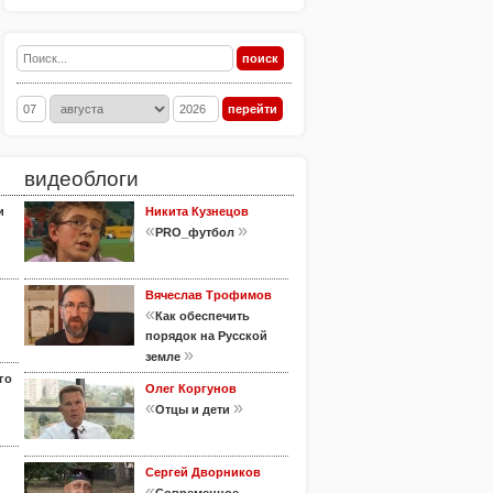
видеоблоги
и
Никита Кузнецов
«
»
PRO_футбол
Вячеслав Трофимов
«
Как обеспечить
порядок на Русской
»
земле
го
Олег Коргунов
«
»
Отцы и дети
Сергей Дворников
«