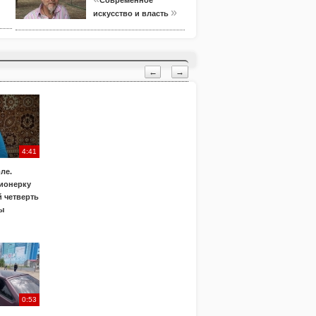
Современное
»
искусство и власть
←
→
4:41
ле.
ионерку
 четверть
ы
0:53