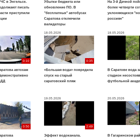
ЧС в Энгельсе.
Убытки бюджета или
На 3-й Дачной по
одолжают писать
обновление ПО. В
более четверти со
ласти приступили
"бесплатных" автобусах
уклоняющихся "н
кции
Саратова отключили
россиян"
валидаторы
18.05.2026
18.05.2026
0:10
0:35
аратова автохам
«Большая вода» повредила
В Саратове вода з
 демонстративно
спуск на старый
стадион несостоя
ПДД
саратовский пляж
футбольной акад
19.05.2026
20.05.2026
0:50
2:49
аратова
Эффект водоканала.
В Гагаринском ра