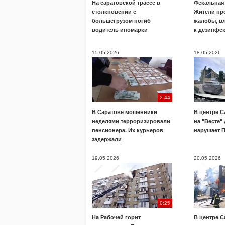
На саратовской трассе в
Фекальная 
столкновении с
Жители пр
большегрузом погиб
жалобы, в
водитель иномарки
к дезинфе
15.05.2026
18.05.2026
2:44
В Саратове мошенники
В центре С
неделями терроризировали
на "Весте"
пенсионера. Их курьеров
нарушает 
задержали
19.05.2026
20.05.2026
0:25
На Рабочей горит
В центре С