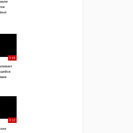
ймали
тни
овых
0:44
аливает
вшейся
емии
0:12
йоне