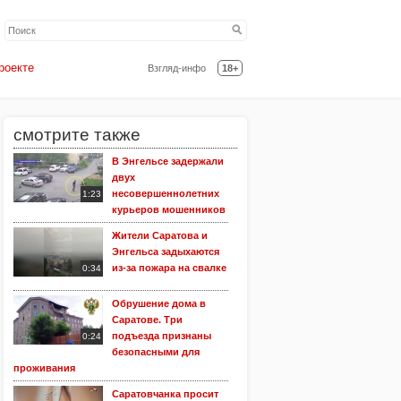
роекте
Взгляд-инфо
18+
смотрите также
В Энгельсе задержали
двух
несовершеннолетних
1:23
курьеров мошенников
Жители Саратова и
Энгельса задыхаются
из-за пожара на свалке
0:34
Обрушение дома в
Саратове. Три
подъезда признаны
0:24
безопасными для
проживания
Саратовчанка просит