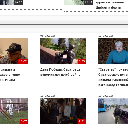
здравоохранения.
19:20
12:44
Цифры и факты
08.05.2026
12.05.2026
15:02
0:33
 защита и
День Победы. Саратовцы
"Сквоттер" понево
 ожесточенно
вспоминают детей войны
Саратовскую пенс
еле Ивана
лишили купленной
а
века назад комнат
15.05.2026
15.05.2026
5:07
2:21