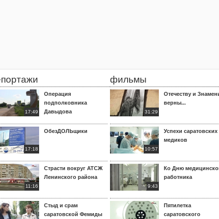
епортажи
фильмы
Операция
Отечеству и Знамен
подполковника
верны...
Давыдова
17:49
31:29
ОбезДОЛЬщики
Успехи саратовских
медиков
17:18
10:57
Страсти вокруг АТСЖ
Ко Дню медицинско
Ленинского района
работника
11:16
9:43
Стыд и срам
Пятилетка
саратовской Фемиды
саратовского