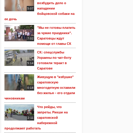
возбудить дело о
нападении
5:07
бойцовской собаки на
ее дочь
"Мы не готовы платить
за чужие праздники".
Саратовцы ждут
7:02
помощи от главы СК
СК: спецслужбы
Украины по чат-боту
готовили теракт в
5:14
Саратове
Живущую в "избушке"
саратовскую
многодетную оставили
0:18
без жилья – его отдали
чиновникам
Что рейды, что
запреты. Рикши на
саратовской
2:11
набережной
продолжают работать