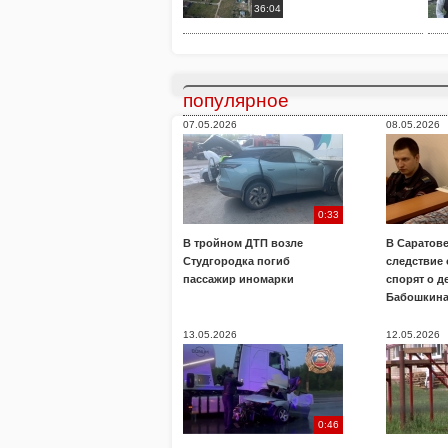
36:04
популярное
07.05.2026
08.05.2026
0:33
В тройном ДТП возле
В Саратове
Студгородка погиб
следствие
пассажир иномарки
спорят о д
Бабошкин
13.05.2026
12.05.2026
0:46