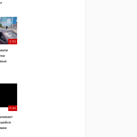
ы
0:53
ймали
тни
овых
0:44
аливает
вшейся
емии