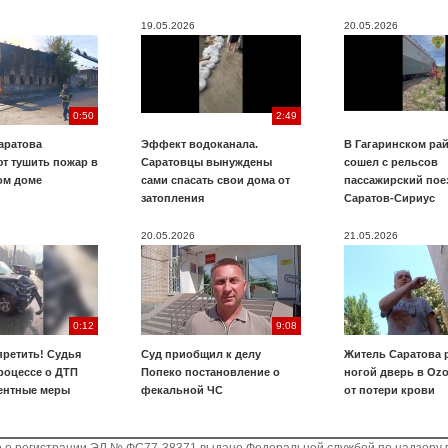
19.05.2026
20.05.2026
0:50
2:49
аратова
Эффект водоканала.
В Гагаринском ра
т тушить пожар в
Саратовцы вынуждены
сошел с рельсов
ом доме
сами спасать свои дома от
пассажирский пое
затопления
Саратов-Сириус
20.05.2026
21.05.2026
0:12
9:08
претить! Судья
Суд приобщил к делу
Житель Саратова 
роцессе о ДТП
Попеко постановление о
ногой дверь в Ozo
ентные меры
фекальной ЧС
от потери крови