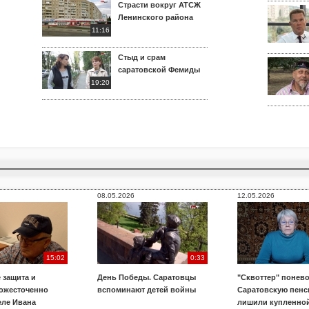
Страсти вокруг АТСЖ
Ленинского района
11:16
Стыд и срам
саратовской Фемиды
19:20
08.05.2026
12.05.2026
15:02
0:33
 защита и
День Победы. Саратовцы
"Сквоттер" понево
 ожесточенно
вспоминают детей войны
Саратовскую пенс
еле Ивана
лишили купленной