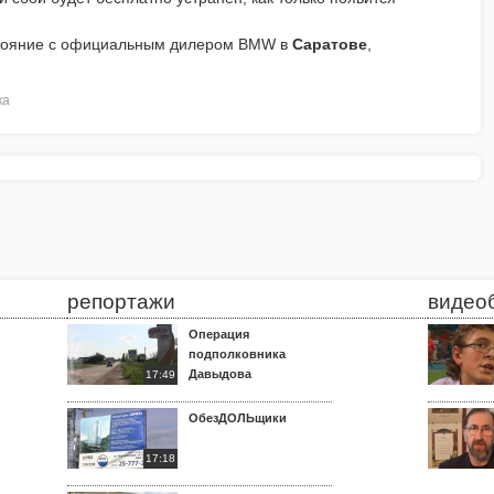
стояние с официальным дилером
BMW
в
Саратове
,
ка
репортажи
видео
Операция
подполковника
Давыдова
17:49
ОбезДОЛЬщики
17:18