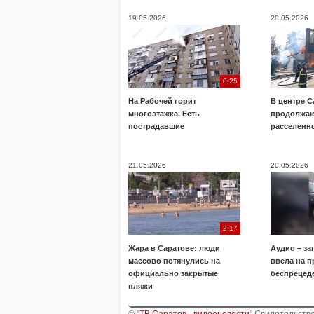
19.05.2026
20.05.2026
0:25
На Рабочей горит
В центре С
многоэтажка. Есть
продолжаю
пострадавшие
расселенн
21.05.2026
20.05.2026
2:17
Жара в Саратове: люди
Аудио – за
массово потянулись на
ввела на п
официально закрытые
беспрецед
пляжи