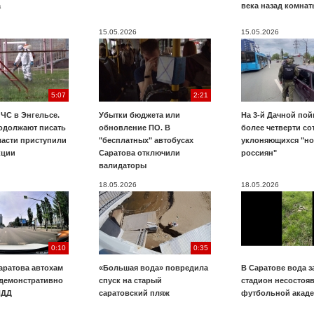
а
века назад комнат
15.05.2026
15.05.2026
5:07
2:21
ЧС в Энгельсе.
Убытки бюджета или
На 3-й Дачной по
одолжают писать
обновление ПО. В
более четверти со
ласти приступили
"бесплатных" автобусах
уклоняющихся "н
кции
Саратова отключили
россиян"
валидаторы
18.05.2026
18.05.2026
0:10
0:35
аратова автохам
«Большая вода» повредила
В Саратове вода з
 демонстративно
спуск на старый
стадион несостоя
ПДД
саратовский пляж
футбольной акад