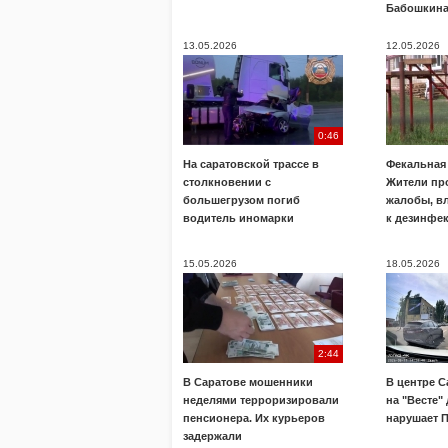
Бабошкин
13.05.2026
12.05.2026
0:46
На саратовской трассе в
Фекальная 
столкновении с
Жители пр
большегрузом погиб
жалобы, в
водитель иномарки
к дезинфе
15.05.2026
18.05.2026
2:44
В Саратове мошенники
В центре С
неделями терроризировали
на "Весте"
пенсионера. Их курьеров
нарушает 
задержали