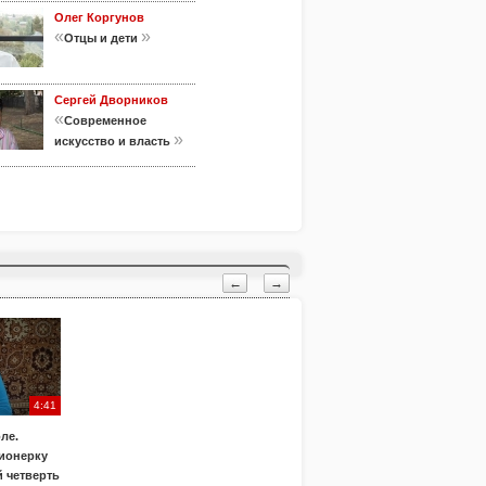
Олег Коргунов
«
»
Отцы и дети
Сергей Дворников
«
Современное
»
искусство и власть
←
→
4:41
ле.
ионерку
 четверть