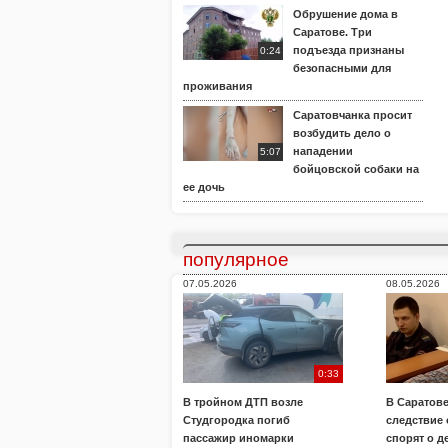
Обрушение дома в
Саратове. Три
подъезда признаны
0:24
безопасными для
проживания
Саратовчанка просит
возбудить дело о
нападении
5:07
бойцовской собаки на
ее дочь
популярное
07.05.2026
08.05.2026
0:33
В тройном ДТП возле
В Саратове
Студгородка погиб
следствие
пассажир иномарки
спорят о д