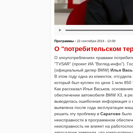
›
Программы
22 сентября 2014 - 12:00
О "потребительском те
О злоупотреблениях правами потребите
"
TVSAR
" (проект ИА "Взгляд-инфо"). 
(официальный дилер
BMW
)
Илья Вась
В этом году одна из клиенток, отсудил
который был куплен по цене 1 млн 850 
Как рассказал Илья Васьков, основани
обеспечении автомобиля
BMW
X
3, в р
выводилась ошибочная информация о 
выявлена после года эксплуатации маш
решить эту проблему в
Саратове
было 
неисправности в программном обеспечен
неисправность не влияет на работоспо
автосалоне заверили, что компьютерный