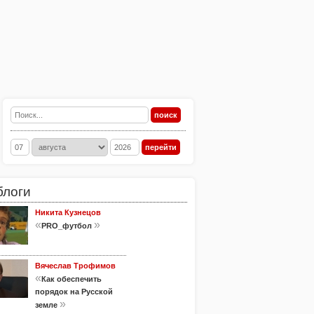
блоги
Никита Кузнецов
«
»
PRO_футбол
Вячеслав Трофимов
«
Как обеспечить
порядок на Русской
»
земле