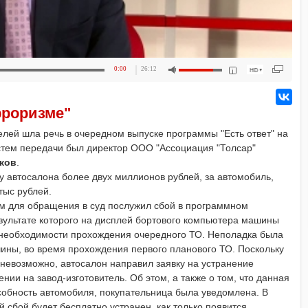
0:00
26:12
рроризме"
лей шла речь в очередном выпуске программы "Есть ответ" на
Гостем передачи был директор ООО "Ассоциация "Толсар"
ков
.
а у автосалона более двух миллионов рублей, за автомобиль,
тыс рублей.
ем для обращения в суд послужил сбой в программном
езультате которого на дисплей бортового компьютера машины
необходимости прохождения очередного ТО. Неполадка была
ины, во время прохождения первого планового ТО. Поскольку
невозможно, автосалон направил заявку на устранение
ии на завод-изготовитель. Об этом, а также о том, что данная
собность автомобиля, покупательница была уведомлена. В
 сбой будет бесплатно устранен, как только появится