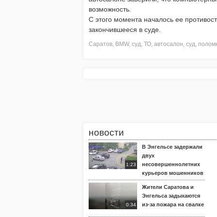
возможность.
С этого момента началось ее противо
закончившееся в суде.
Саратов
,
BMW
,
суд
,
ТО
,
автосалон
,
суд
,
полом
новости
В Энгельсе задержали
двух
несовершеннолетних
1:23
курьеров мошенников
Жители Саратова и
Энгельса задыхаются
из-за пожара на свалке
0:34