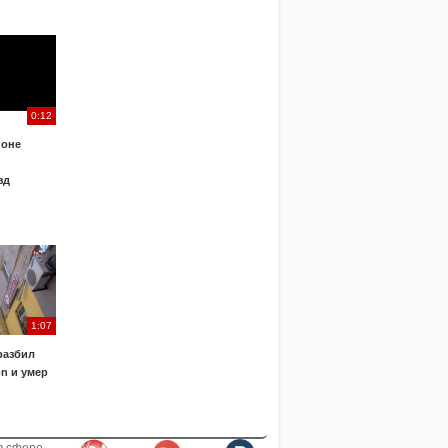
0:12
йоне
зд
1:07
разбил
n и умер