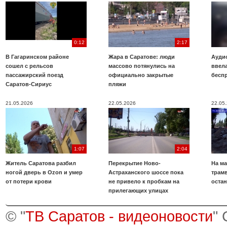
0:12
2:17
В Гагаринском районе
Жара в Саратове: люди
Аудио
сошел с рельсов
массово потянулись на
ввела
пассажирский поезд
официально закрытые
бесп
Саратов-Сириус
пляжи
21.05.2026
22.05.2026
22.05
1:07
2:04
Житель Саратова разбил
Перекрытие Ново-
На ма
ногой дверь в Ozon и умер
Астраханского шоссе пока
трамв
от потери крови
не привело к пробкам на
оста
прилегающих улицах
© "
ТВ Саратов - видеоновости
"