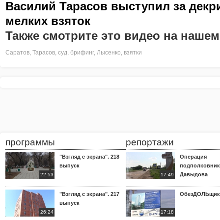
Василий Тарасов выступил за дек
мелких взяток
Также смотрите это видео на нашем
Саратов
,
Тарасов
,
суд
,
брифинг
,
Лысенко
,
взятки
программы
репортажи
"Взгляд с экрана". 218
Операция
выпуск
подполковник
Давыдова
22:53
17:49
"Взгляд с экрана". 217
ОбезДОЛЬщик
выпуск
26:24
17:18