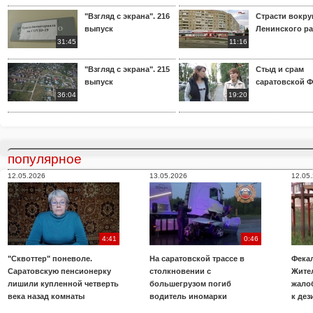
"Взгляд с экрана". 216
Страсти вокр
выпуск
Ленинского р
31:45
11:16
"Взгляд с экрана". 215
Стыд и срам
выпуск
саратовской 
36:04
19:20
популярное
12.05.2026
13.05.2026
12.05
4:41
0:46
"Сквоттер" поневоле.
На саратовской трассе в
Фекал
Саратовскую пенсионерку
столкновении с
Жите
лишили купленной четверть
большегрузом погиб
жало
века назад комнаты
водитель иномарки
к де