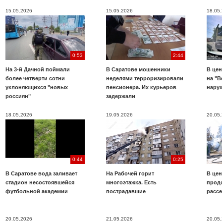
15.05.2026
15.05.2026
18.05
0:53
2:44
На 3-й Дачной поймали
В Саратове мошенники
В цен
более четверти сотни
неделями терроризировали
на "В
уклоняющихся "новых
пенсионера. Их курьеров
нару
россиян"
задержали
18.05.2026
19.05.2026
20.05
0:44
0:25
В Саратове вода заливает
На Рабочей горит
В цен
стадион несостоявшейся
многоэтажка. Есть
прод
футбольной академии
пострадавшие
расс
20.05.2026
21.05.2026
20.05