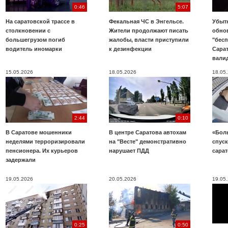
0:46
5:07
На саратовской трассе в
Фекальная ЧС в Энгельсе.
Убыт
столкновении с
Жители продолжают писать
обно
большегрузом погиб
жалобы, власти приступили
"бесп
водитель иномарки
к дезинфекции
Сара
вали
15.05.2026
18.05.2026
18.05
2:44
0:10
В Саратове мошенники
В центре Саратова автохам
«Бол
неделями терроризировали
на "Весте" демонстративно
спуск
пенсионера. Их курьеров
нарушает ПДД
сара
задержали
19.05.2026
20.05.2026
19.05
0:25
0:50