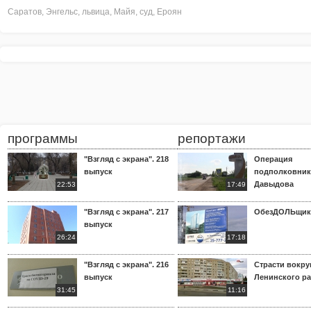
Саратов
,
Энгельс
,
львица
,
Майя
,
суд
,
Ероян
программы
репортажи
"Взгляд с экрана". 218
Операция
выпуск
подполковник
Давыдова
22:53
17:49
"Взгляд с экрана". 217
ОбезДОЛЬщик
выпуск
26:24
17:18
"Взгляд с экрана". 216
Страсти вокр
выпуск
Ленинского р
31:45
11:16