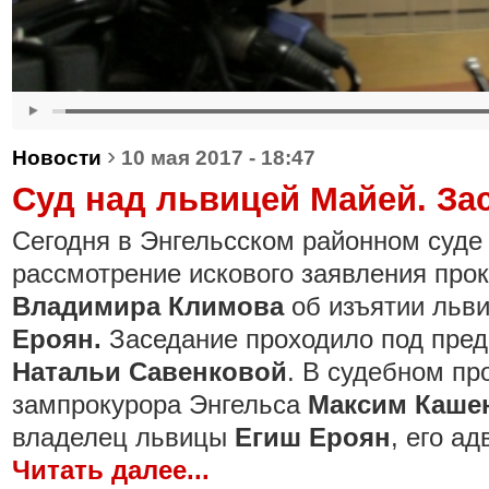
›
Новости
10 мая 2017 - 18:47
Суд над львицей Майей. За
Сегодня в Энгельсском районном суде
рассмотрение искового заявления прок
Владимира Климова
об изъятии льв
Ероян.
Заседание проходило под пред
Натальи Савенковой
. В судебном пр
зампрокурора Энгельса
Максим Каше
владелец львицы
Егиш Ероян
, его а
Читать далее...