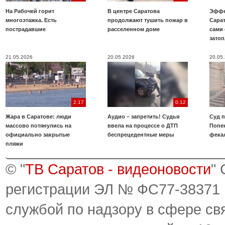
На Рабочей горит
В центре Саратова
Эффе
многоэтажка. Есть
продолжают тушить пожар в
Сара
пострадавшие
расселенном доме
сами 
зато
21.05.2026
20.05.2026
20.05
2:17
0:12
Жара в Саратове: люди
Аудио – запретить! Судья
Суд 
массово потянулись на
ввела на процессе о ДТП
Попе
официально закрытые
беспрецедентные меры
фека
пляжи
© "
ТВ Саратов - видеоновости
"
регистрации ЭЛ № ФС77-38371
службой по надзору в сфере св