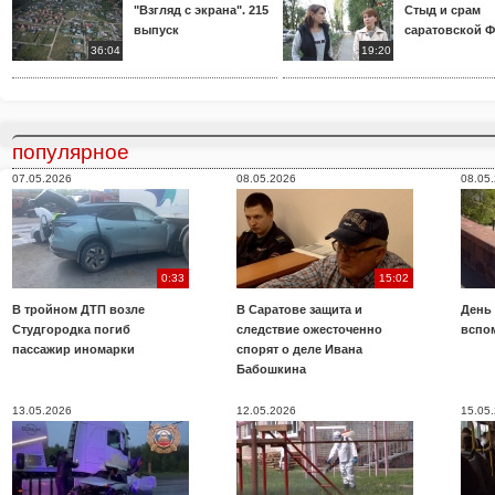
"Взгляд с экрана". 215
Стыд и срам
выпуск
саратовской 
36:04
19:20
популярное
07.05.2026
08.05.2026
08.05
0:33
15:02
В тройном ДТП возле
В Саратове защита и
День
Студгородка погиб
следствие ожесточенно
вспо
пассажир иномарки
спорят о деле Ивана
Бабошкина
13.05.2026
12.05.2026
15.05