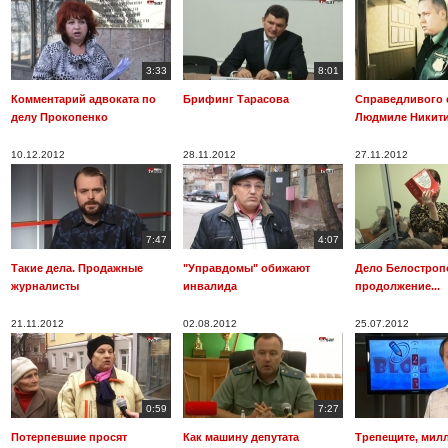
3:33
8:01
Комментарий адвоката по
Брифинг Тарасова
Справедливого 
делу Прокопенко
Людмиле Никит
10.12.2012
28.11.2012
27.11.2012
7:47
4:07
Такие дела. Продажные
"Управдомы" обижают
Дело Белостроп
журналисты
инвалида
продолжение...
21.11.2012
02.08.2012
25.07.2012
0:59
7:27
Потерпевшие просят
Как машину депутата
Трепещите, мил