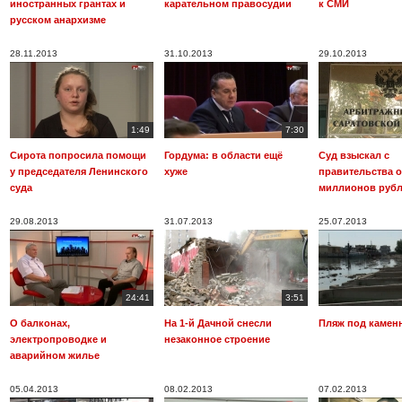
иностранных грантах и
карательном правосудии
к СМИ
русском анархизме
28.11.2013
31.10.2013
29.10.2013
1:49
7:30
Сирота попросила помощи
Гордума: в области ещё
Суд взыскал с
у председателя Ленинского
хуже
правительства о
суда
миллионов руб
29.08.2013
31.07.2013
25.07.2013
24:41
3:51
О балконах,
На 1-й Дачной снесли
Пляж под камен
электропроводке и
незаконное строение
аварийном жилье
05.04.2013
08.02.2013
07.02.2013