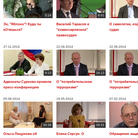
5:24
8:01
Эх, "Яблоко"! Куда ты
Василий Тарасов и
О самолетах, ко
кОтишься?
"комиссаровское"
судах
правосудие
27.11.2014
22.09.2014
22.09.2014
9:23
26:13
Адвокаты Суркова провели
О "потребительском
О "потребитель
пресс-конференцию
терроризме"
терроризме"
05.08.2014
19.05.2014
07.02.2014
30:36
28:31
Ольга Пицунова об
Елена Сергун. О
Обращение защ