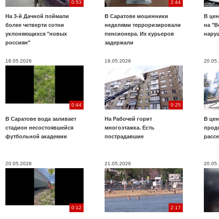
0:53
2:44
На 3-й Дачной поймали
В Саратове мошенники
В цен
более четверти сотни
неделями терроризировали
на "В
уклоняющихся "новых
пенсионера. Их курьеров
нару
россиян"
задержали
18.05.2026
19.05.2026
20.05
0:44
0:25
В Саратове вода заливает
На Рабочей горит
В цен
стадион несостоявшейся
многоэтажка. Есть
прод
футбольной академии
пострадавшие
расс
20.05.2026
21.05.2026
20.05
0:12
2:17