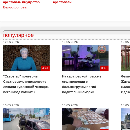
арестовать имущество
арестовали
Белостропова
популярное
12.05.2026
13.05.2026
12.05
4:41
0:46
"Сквоттер" поневоле.
На саратовской трассе в
Фекал
Саратовскую пенсионерку
столкновении с
Жите
лишили купленной четверть
большегрузом погиб
жало
века назад комнаты
водитель иномарки
к де
15.05.2026
15.05.2026
18.05