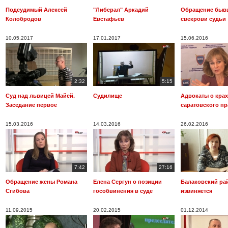
Подсудимый Алексей
"Либерал" Аркадий
Обращение быв
Колобродов
Евстафьев
свекрови судьи
10.05.2017
17.01.2017
15.06.2016
2:32
5:15
Суд над львицей Майей.
Судилище
Адвокаты о крах
Заседание первое
саратовского п
15.03.2016
14.03.2016
26.02.2016
7:42
27:16
Обращение жены Романа
Елена Сергун о позиции
Балаковский ра
Сгибова
гособвинения в суде
извиняется
11.09.2015
20.02.2015
01.12.2014