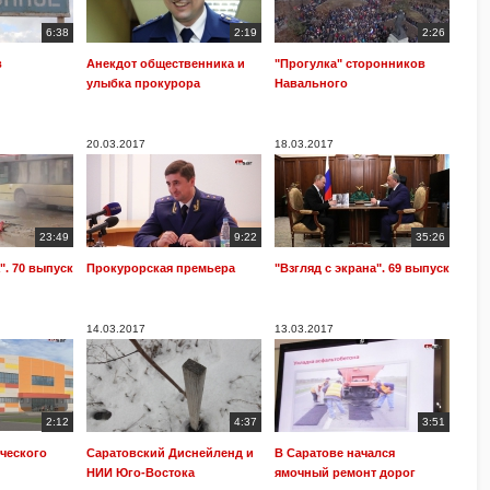
6:38
2:19
2:26
в
Анекдот общественника и
"Прогулка" сторонников
улыбка прокурора
Навального
20.03.2017
18.03.2017
23:49
9:22
35:26
". 70 выпуск
Прокурорская премьера
"Взгляд с экрана". 69 выпуск
14.03.2017
13.03.2017
2:12
4:37
3:51
ческого
Саратовский Диснейленд и
В Саратове начался
НИИ Юго-Востока
ямочный ремонт дорог