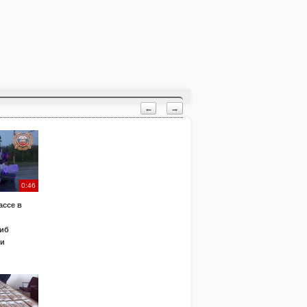
←
→
0:46
ассе в
иб
ки