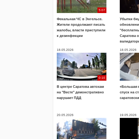
5:07
Фекальная ЧС в Энгельсе.
Убытки бю
Жители продолжают писать
обновлени
жалобы, власти приступили
"бесплатны
к дезинфекции
Саратова 
валидатор
18.05.2026
18.05.2026
0:10
В центре Саратова автохам
«Большая 
на "Весте" демонстративно
спуск на с
нарушает ПДД
саратовск
20.05.2026
19.05.2026