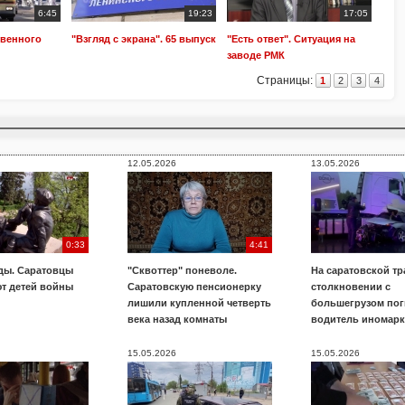
6:45
19:23
17:05
твенного
"Взгляд с экрана". 65 выпуск
"Есть ответ". Ситуация на
заводе РМК
Страницы:
1
2
3
4
12.05.2026
13.05.2026
0:33
4:41
ды. Саратовцы
"Сквоттер" поневоле.
На саратовской тр
т детей войны
Саратовскую пенсионерку
столкновении с
лишили купленной четверть
большегрузом пог
века назад комнаты
водитель иномар
15.05.2026
15.05.2026