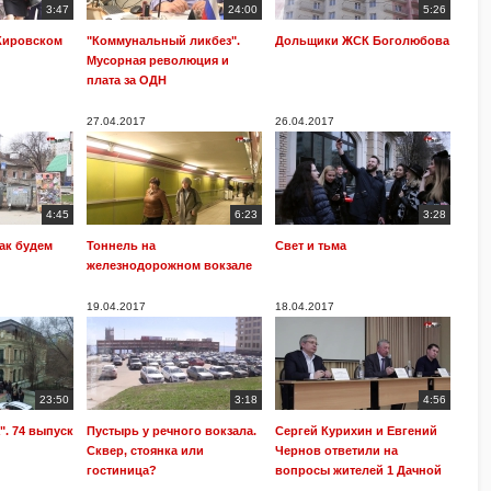
3:47
24:00
5:26
Кировском
"Коммунальный ликбез".
Дольщики ЖСК Боголюбова
Мусорная революция и
плата за ОДН
27.04.2017
26.04.2017
4:45
6:23
3:28
ак будем
Тоннель на
Свет и тьма
железнодорожном вокзале
19.04.2017
18.04.2017
23:50
3:18
4:56
". 74 выпуск
Пустырь у речного вокзала.
Сергей Курихин и Евгений
Сквер, стоянка или
Чернов ответили на
гостиница?
вопросы жителей 1 Дачной