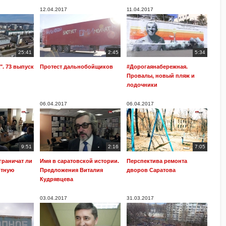
12.04.2017
11.04.2017
25:41
2:45
5:34
". 73 выпуск
Протест дальнобойщиков
#Дорогаянабережная.
Провалы, новый пляж и
лодочники
06.04.2017
06.04.2017
9:51
2:16
7:05
граничат ли
Имя в саратовской истории.
Перспектива ремонта
отную
Предложения Виталия
дворов Саратова
Кудрявцева
03.04.2017
31.03.2017