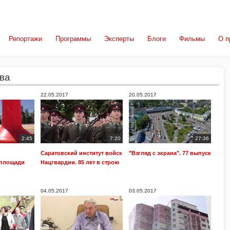
Репортажи
Программы
Эксперты
Блоги
Фильмы
О п
ова
22.05.2017
20.05.2017
2:45
7:20
27:36
Саратовский институт войск
"Взгляд с экрана". 77 выпуск
 площади
Нацгвардии. 85 лет в строю
04.05.2017
03.05.2017