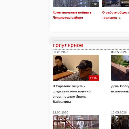
6:06
Коммунальные войны в
О работе общес
Ленинском районе
транспорта
популярное
08.05.2026
08.05.2026
15:02
В Саратове защита и
День Побе
следствие ожесточенно
вспоминаю
спорят о деле Ивана
Бабошкина
12.05.2026
15.05.2026