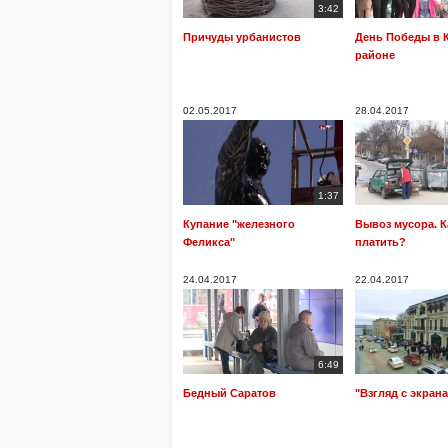
3:42
Причуды урбанистов
День Победы в 
районе
02.05.2017
28.04.2017
1:37
Купание "железного
Вывоз мусора. К
Феликса"
платить?
24.04.2017
22.04.2017
6:49
Бедный Саратов
"Взгляд с экрана