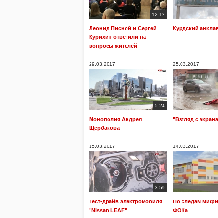
12:12
Леонид Писной и Сергей
Курдский анкла
Курихин ответили на
вопросы жителей
29.03.2017
25.03.2017
5:24
Монополия Андрея
"Взгляд с экрана
Щербакова
15.03.2017
14.03.2017
3:59
Тест-драйв электромобиля
По следам мифи
"Nissan LEAF"
ФОКа