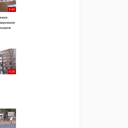
2:44
ники
зировали
урьеров
0:25