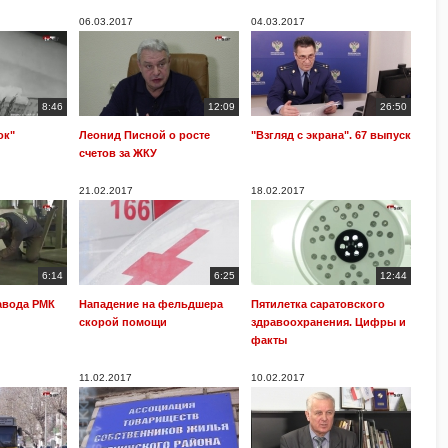
06.03.2017
04.03.2017
8:46
12:09
26:50
ок"
Леонид Писной о росте
"Взгляд с экрана". 67 выпуск
счетов за ЖКУ
21.02.2017
18.02.2017
6:14
6:25
12:44
завода РМК
Нападение на фельдшера
Пятилетка саратовского
скорой помощи
здравоохранения. Цифры и
факты
11.02.2017
10.02.2017