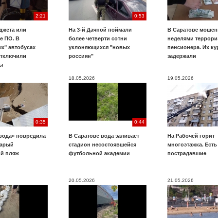
2:21
0:53
джета или
На 3-й Дачной поймали
В Саратове мошен
е ПО. В
более четверти сотни
неделями террори
х" автобусах
уклоняющихся "новых
пенсионера. Их к
отключили
россиян"
задержали
ы
18.05.2026
19.05.2026
0:35
0:44
вода» повредила
В Саратове вода заливает
На Рабочей горит
тарый
стадион несостоявшейся
многоэтажка. Есть
ий пляж
футбольной академии
пострадавшие
20.05.2026
21.05.2026