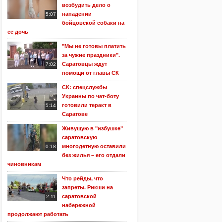
возбудить дело о
нападении
5:07
бойцовской собаки на
ее дочь
"Мы не готовы платить
за чужие праздники".
Саратовцы ждут
7:02
помощи от главы СК
СК: спецслужбы
Украины по чат-боту
готовили теракт в
5:14
Саратове
Живущую в "избушке"
саратовскую
многодетную оставили
0:18
без жилья – его отдали
чиновникам
Что рейды, что
запреты. Рикши на
саратовской
2:11
набережной
продолжают работать