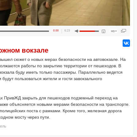
0:00
6:23
ожном вокзале
 вышел сюжет о новых мерах безопасности на автовокзале. На
олжаются работы по закрытию территории от пешеходов. В
вокзала буду иметь только пассажиры. Параллельно ведется
 будут пользоваться жители и гости завокзального
нах ПривЖД закрыть для пешеходов подземный переход на
акже объясняется новыми мерами безопасности на транспорте.
полицейских поста с рамками. Кроме того, железная дорога
одном мосту через пути.
ель