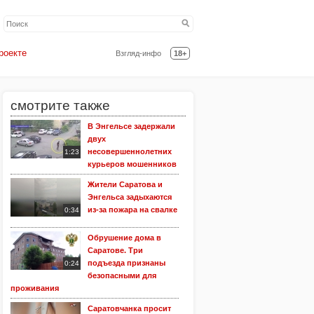
роекте
Взгляд-инфо
18+
смотрите также
В Энгельсе задержали
двух
несовершеннолетних
1:23
курьеров мошенников
Жители Саратова и
Энгельса задыхаются
из-за пожара на свалке
0:34
Обрушение дома в
Саратове. Три
подъезда признаны
0:24
безопасными для
проживания
Саратовчанка просит