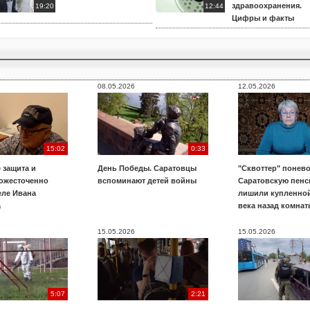
здравоохранения.
19:20
12:44
Цифры и факты
08.05.2026
12.05.2026
15:02
0:33
 защита и
День Победы. Саратовцы
"Сквоттер" понево
 ожесточенно
вспоминают детей войны
Саратовскую пенс
еле Ивана
лишили купленной
а
века назад комнат
15.05.2026
15.05.2026
5:07
2:21