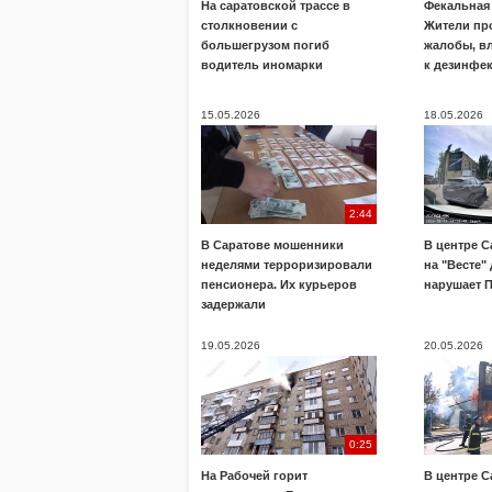
На саратовской трассе в
Фекальная 
столкновении с
Жители пр
большегрузом погиб
жалобы, в
водитель иномарки
к дезинфе
15.05.2026
18.05.2026
2:44
В Саратове мошенники
В центре С
неделями терроризировали
на "Весте"
пенсионера. Их курьеров
нарушает 
задержали
19.05.2026
20.05.2026
0:25
На Рабочей горит
В центре С