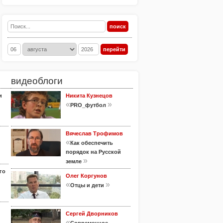
видеоблоги
и
Никита Кузнецов
«
»
PRO_футбол
Вячеслав Трофимов
«
Как обеспечить
порядок на Русской
»
земле
го
Олег Коргунов
«
»
Отцы и дети
Сергей Дворников
«