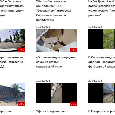
ЧС в Энгельсе.
Убытки бюджета или
На 3-й Дачной по
одолжают писать
обновление ПО. В
более четверти со
ласти приступили
"бесплатных" автобусах
уклоняющихся "н
кции
Саратова отключили
россиян"
валидаторы
18.05.2026
18.05.2026
0:10
0:35
аратова автохам
«Большая вода» повредила
В Саратове вода з
 демонстративно
спуск на старый
стадион несостоя
ПДД
саратовский пляж
футбольной акад
19.05.2026
20.05.2026
0:50
2:49
аратова
Эффект водоканала.
В Гагаринском ра