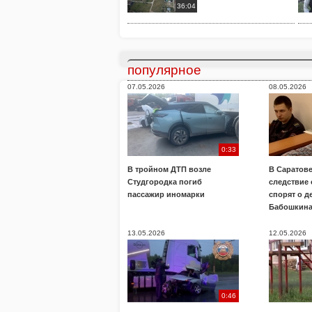
36:04
популярное
07.05.2026
08.05.2026
0:33
В тройном ДТП возле
В Саратове
Студгородка погиб
следствие
пассажир иномарки
спорят о д
Бабошкин
13.05.2026
12.05.2026
0:46