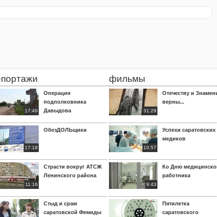
епортажи
фильмы
Операция
Отечеству и Знамен
подполковника
верны...
Давыдова
17:49
31:29
ОбезДОЛЬщики
Успехи саратовских
медиков
17:18
10:57
Страсти вокруг АТСЖ
Ко Дню медицинско
Ленинского района
работника
11:16
9:43
Стыд и срам
Пятилетка
саратовской Фемиды
саратовского