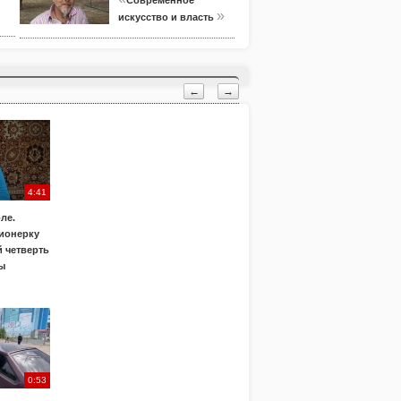
Современное
»
искусство и власть
←
→
4:41
ле.
ионерку
 четверть
ы
0:53