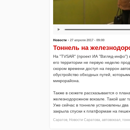
›
Новости
27 апреля 2017 - 09:00
Тоннель на железнодор
На "TVSAR" (проект ИА "Взгляд-инфо")
его территории не первую неделю прод
скором времени доступ на перрон авто
обустройство обходных путей, которыми
микрорайона.
Также в сюжете рассказывается о пла
железнодорожном вокзале. Такой шаг т
Уже сейчас в тоннеле установлены два 
закрыла спуски к платформам на пешех
Саратов
,
Новости Саратова
,
автовокзал
,
тонн