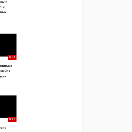
ймали
тни
овых
0:44
аливает
вшейся
емии
0:12
йоне