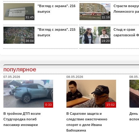
"Взгляд с экрана". 216
Страсти вокр
выпуск
Ленинского р
31:45
11:16
"Взгляд с экрана". 215
Стыд и срам
выпуск
саратовской 
36:04
19:20
популярное
07.05.2026
08.05.2026
08.05
0:33
15:02
В тройном ДТП возле
В Саратове защита и
День
Студгородка погиб
следствие ожесточенно
вспо
пассажир иномарки
спорят о деле Ивана
Бабошкина