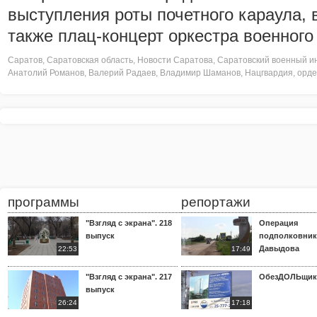
выступления роты почетного караула, 
также плац-концерт оркестра военного 
Саратов
,
Саратовская область
,
Новости Саратова
,
Саратовский военный ин
Анатолий Романов
,
Валерий Радаев
,
Владимир Шаманов
,
Нацгвардия
,
орде
программы
репортажи
"Взгляд с экрана". 218
Операция
выпуск
подполковник
Давыдова
22:53
17:49
"Взгляд с экрана". 217
ОбезДОЛЬщик
выпуск
26:24
17:18