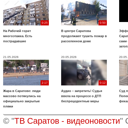
0:25
0:50
На Рабочей горит
В центре Саратова
Эффе
многоэтажка. Есть
продолжают тушить пожар в
Сара
пострадавшие
расселенном доме
сами 
зато
21.05.2026
20.05.2026
20.05
2:17
0:12
Жара в Саратове: люди
Аудио – запретить! Судья
Суд 
массово потянулись на
ввела на процессе о ДТП
Попе
официально закрытые
беспрецедентные меры
фека
пляжи
© "
ТВ Саратов - видеоновости
"