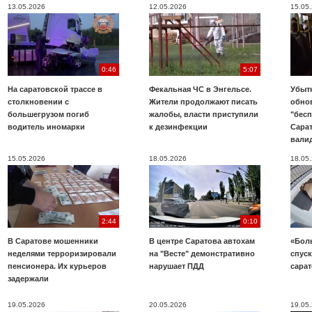
13.05.2026
12.05.2026
15.05
0:46
5:07
На саратовской трассе в
Фекальная ЧС в Энгельсе.
Убыт
столкновении с
Жители продолжают писать
обно
большегрузом погиб
жалобы, власти приступили
"бесп
водитель иномарки
к дезинфекции
Сара
вали
15.05.2026
18.05.2026
18.05
2:44
0:10
В Саратове мошенники
В центре Саратова автохам
«Бол
неделями терроризировали
на "Весте" демонстративно
спуск
пенсионера. Их курьеров
нарушает ПДД
сара
задержали
19.05.2026
20.05.2026
19.05