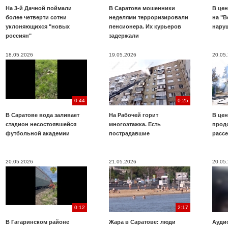
На 3-й Дачной поймали
В Саратове мошенники
В цен
более четверти сотни
неделями терроризировали
на "В
уклоняющихся "новых
пенсионера. Их курьеров
нару
россиян"
задержали
18.05.2026
19.05.2026
20.05
0:44
0:25
В Саратове вода заливает
На Рабочей горит
В цен
стадион несостоявшейся
многоэтажка. Есть
прод
футбольной академии
пострадавшие
расс
20.05.2026
21.05.2026
20.05
0:12
2:17
В Гагаринском районе
Жара в Саратове: люди
Аудио