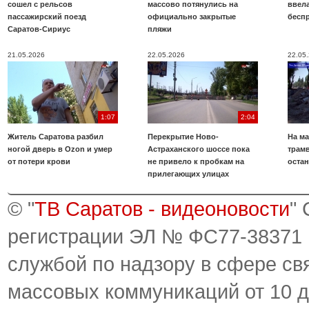
сошел с рельсов
массово потянулись на
ввела
пассажирский поезд
официально закрытые
бесп
Саратов-Сириус
пляжи
21.05.2026
22.05.2026
22.05
1:07
2:04
Житель Саратова разбил
Перекрытие Ново-
На ма
ногой дверь в Ozon и умер
Астраханского шоссе пока
трамв
от потери крови
не привело к пробкам на
оста
прилегающих улицах
© "
ТВ Саратов - видеоновости
"
регистрации ЭЛ № ФС77-38371
службой по надзору в сфере св
массовых коммуникаций от 10 д