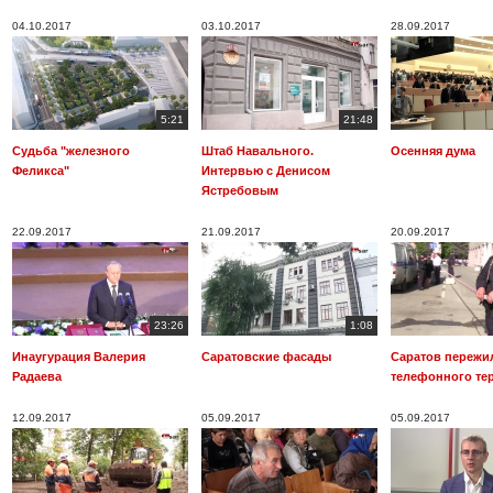
04.10.2017
03.10.2017
28.09.2017
5:21
21:48
Судьба "железного
Штаб Навального.
Осенняя дума
Феликса"
Интервью с Денисом
Ястребовым
22.09.2017
21.09.2017
20.09.2017
23:26
1:08
Инаугурация Валерия
Саратовские фасады
Саратов пережи
Радаева
телефонного те
12.09.2017
05.09.2017
05.09.2017