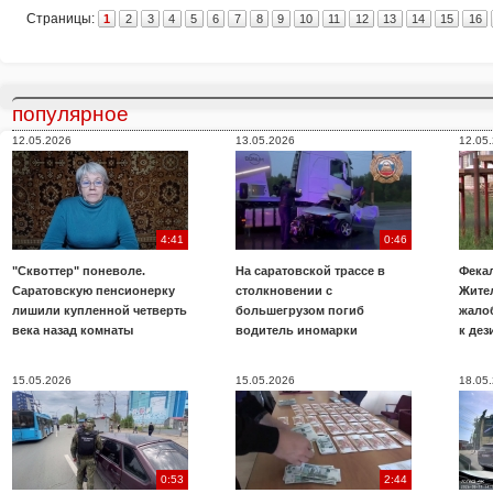
Страницы:
1
2
3
4
5
6
7
8
9
10
11
12
13
14
15
16
популярное
12.05.2026
13.05.2026
12.05
4:41
0:46
"Сквоттер" поневоле.
На саратовской трассе в
Фекал
Саратовскую пенсионерку
столкновении с
Жите
лишили купленной четверть
большегрузом погиб
жало
века назад комнаты
водитель иномарки
к де
15.05.2026
15.05.2026
18.05
0:53
2:44