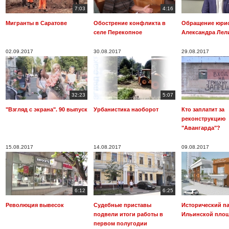
7:03
4:16
Мигранты в Саратове
Обострение конфликта в
Обращение юри
селе Перекопное
Александра Лел
02.09.2017
30.08.2017
29.08.2017
32:23
5:07
"Взгляд с экрана". 90 выпуск
Урбанистика наоборот
Кто заплатит за
реконструкцию
"Авангарда"?
15.08.2017
14.08.2017
09.08.2017
6:12
6:25
Революция вывесок
Судебные приставы
Исторический па
подвели итоги работы в
Ильинской пло
первом полугодии