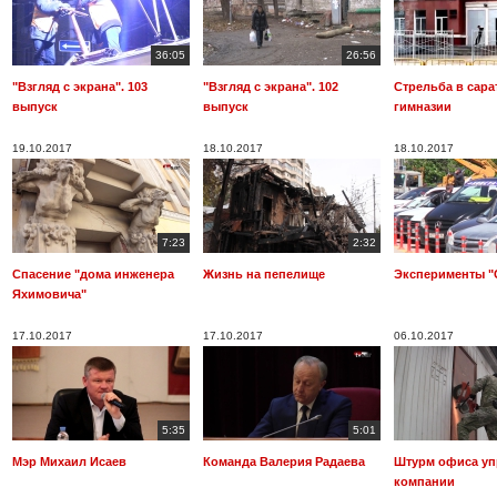
36:05
26:56
"Взгляд с экрана". 103
"Взгляд с экрана". 102
Стрельба в сара
выпуск
выпуск
гимназии
19.10.2017
18.10.2017
18.10.2017
7:23
2:32
Спасение "дома инженера
Жизнь на пепелище
Эксперименты "
Яхимовича"
17.10.2017
17.10.2017
06.10.2017
5:35
5:01
Мэр Михаил Исаев
Команда Валерия Радаева
Штурм офиса у
компании