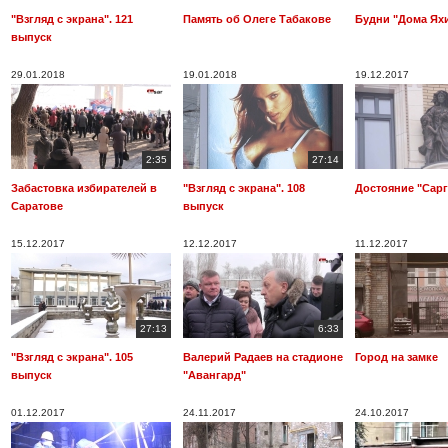
"Взгляд с экрана". 121
Память об Олеге Табакове
Будни "Дома Ях
выпуск
29.01.2018
19.01.2018
19.12.2017
2:35
27:14
Забастовка избирателей в
"Взгляд с экрана". 108
Достояние "Сарг
Саратове
выпуск
15.12.2017
12.12.2017
11.12.2017
27:13
6:33
"Взгляд с экрана". 105
Валерий Радаев на стадионе
Город на замке
выпуск
"Авангард"
01.12.2017
24.11.2017
24.10.2017