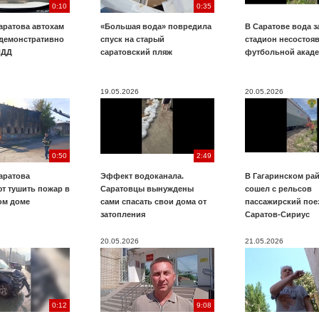
0:10
0:35
аратова автохам
«Большая вода» повредила
В Саратове вода з
 демонстративно
спуск на старый
стадион несостоя
ПДД
саратовский пляж
футбольной акад
19.05.2026
20.05.2026
0:50
2:49
аратова
Эффект водоканала.
В Гагаринском ра
т тушить пожар в
Саратовцы вынуждены
сошел с рельсов
ом доме
сами спасать свои дома от
пассажирский пое
затопления
Саратов-Сириус
20.05.2026
21.05.2026
0:12
9:08