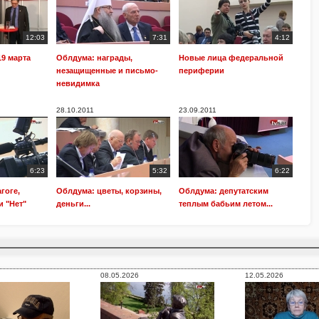
12:03
7:31
4:12
19 марта
Облдума: награды,
Новые лица федеральной
незащищенные и письмо-
периферии
невидимка
28.10.2011
23.09.2011
6:23
5:32
6:22
гоге,
Облдума: цветы, корзины,
Облдума: депутатским
и "Нет"
деньги...
теплым бабьим летом...
08.05.2026
12.05.2026