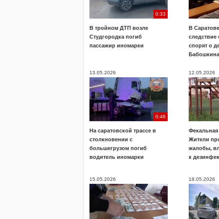
0:33
В тройном ДТП возле
В Саратове
Студгородка погиб
следствие
пассажир иномарки
спорят о д
Бабошкин
13.05.2026
12.05.2026
0:46
На саратовской трассе в
Фекальная 
столкновении с
Жители пр
большегрузом погиб
жалобы, в
водитель иномарки
к дезинфе
15.05.2026
18.05.2026