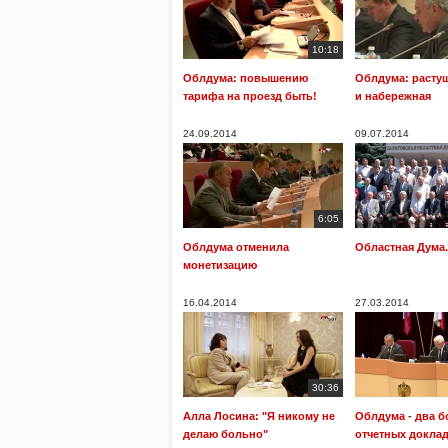
10:18
Облдума: повышению
Облдума: расту
тарифа на проезд быть!
и набережная
24.09.2014
09.07.2014
6:05
Облдума отменила
Областная Дума. 
монетизацию
16.04.2014
27.03.2014
30:36
Алла Лосина: "Я никому не
Облдума - два 
делаю больно"
отчетных докла