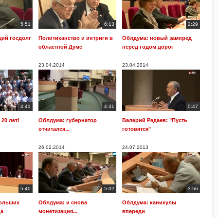
5:51
6:13
2:29
щий госдолг
Политиканство и интриги в
Облдума: новый зампред
областной Думе
перед годом дорог
23.04.2014
23.04.2014
4:41
4:31
0:47
20 лет!
Облдума: губернатор
Валерий Радаев: "Пусть
отчитался...
готовятся"
26.02.2014
24.07.2013
5:40
5:02
3:56
больших
Облдума: и снова
Облдума: каникулы
да
монетизация...
впереди