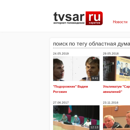
Новости
поиск по тегу областная дум
24.05.2019
29.05.2018
9:41
"Подорожник" Вадим
Ультиматум "Са
Рогожин
авиалиний"
27.06.2017
23.11.2016
12:13