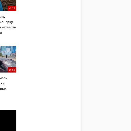
4:41
ле.
ионерку
 четверть
ы
0:53
ймали
тни
овых