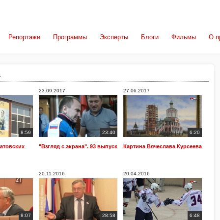
Репортажи
Программы
Эксперты
Блоги
Фильмы
О п
а
23.09.2017
27.06.2017
8:59
23:40
6:20
ратовских
"Взгляд с экрана". 93 выпуск
Картина Вячеслава Курсеева
20.11.2016
20.04.2016
8:07
28:58
6:48