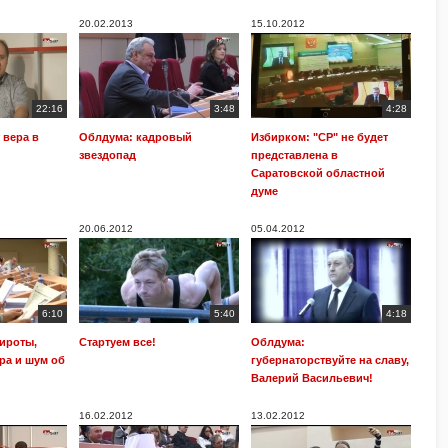
20.02.2013
15.10.2012
22:16
3:48
4:28
 вера в
Облдума: кадровый
Избирком: "СР" не будет
звездопад
представлена в
Саратовской областной
думе
20.06.2012
05.04.2012
6:10
5:40
4:18
ироты,
Стартуем все!
Облдума:
ра и шум об
губернаторствуйте на славу,
Валерий Васильевич!
16.02.2012
13.02.2012