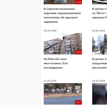
2:44
В Саратове мошенники
В центре С
неделями терроризировали
на "Весте"
пенсионера. Их курьеров
нарушает 
задержали
19.05.2026
20.05.2026
0:25
На Рабочей горит
В центре С
многоэтажка. Есть
продолжаю
пострадавшие
расселенн
21.05.2026
20.05.2026
2:17