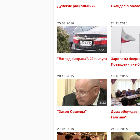
Думские раскольники
Скандал в обла
25.03.2016
24.11.2015
29:21
"Взгляд с экрана". 22 выпуск
Зарплаты бюдже
Повышения не б
20.10.2015
13.10.2015
3:33
"Закон Семенца"
Дума обсуждает
Галкина"
27.05.2015
26.03.2015