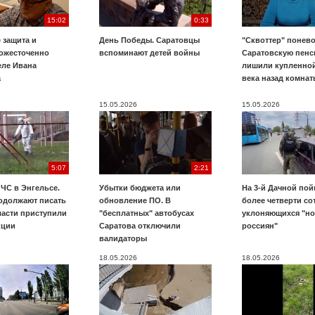
15:02
0:33
 защита и
День Победы. Саратовцы
"Сквоттер" понево
 ожесточенно
вспоминают детей войны
Саратовскую пенс
еле Ивана
лишили купленной
а
века назад комнат
15.05.2026
15.05.2026
5:07
2:21
ЧС в Энгельсе.
Убытки бюджета или
На 3-й Дачной по
одолжают писать
обновление ПО. В
более четверти со
ласти приступили
"бесплатных" автобусах
уклоняющихся "н
кции
Саратова отключили
россиян"
валидаторы
18.05.2026
18.05.2026