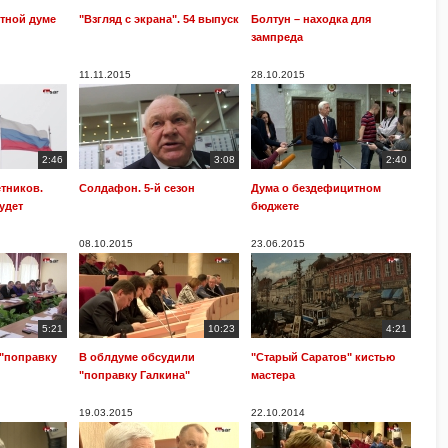
стной думе
"Взгляд с экрана". 54 выпуск
Болтун – находка для
зампреда
11.11.2015
28.10.2015
2:46
3:08
2:40
тников.
Солдафон. 5-й сезон
Дума о бездефицитном
удет
бюджете
08.10.2015
23.06.2015
5:21
10:23
4:21
 "поправку
В облдуме обсудили
"Старый Саратов" кистью
"поправку Галкина"
мастера
19.03.2015
22.10.2014