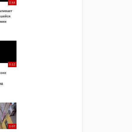
0:44
аливает
вшейся
емии
0:12
йоне
зд
1:07