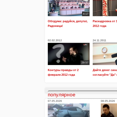
4:17
Облдума: радуйся, депутат,
Раскадровка от 
Радоница!
2012 года
02.02.2012
24.11.2011
29:57
Контуры правды от 2
Дайте денег сина
февраля 2012 года
согласуйте "Да" 
популярное
07.05.2026
08.05.2026