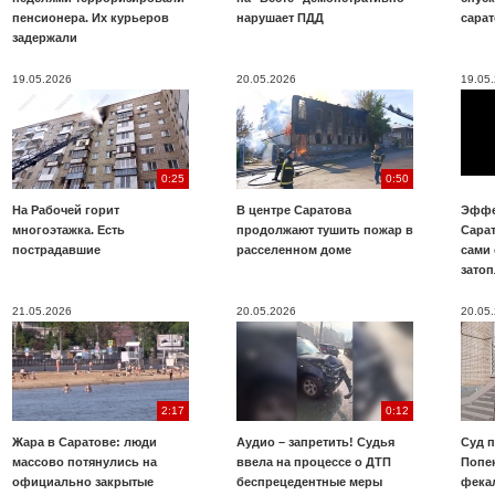
пенсионера. Их курьеров
нарушает ПДД
сара
задержали
19.05.2026
20.05.2026
19.05
0:25
0:50
На Рабочей горит
В центре Саратова
Эффе
многоэтажка. Есть
продолжают тушить пожар в
Сара
пострадавшие
расселенном доме
сами 
зато
21.05.2026
20.05.2026
20.05
2:17
0:12
Жара в Саратове: люди
Аудио – запретить! Судья
Суд 
массово потянулись на
ввела на процессе о ДТП
Попе
официально закрытые
беспрецедентные меры
фека