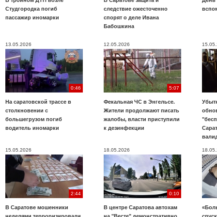
В тройном ДТП возле
В Саратове защита и
День
Студгородка погиб
следствие ожесточенно
вспо
пассажир иномарки
спорят о деле Ивана
Бабошкина
13.05.2026
12.05.2026
15.05
0:46
5:07
На саратовской трассе в
Фекальная ЧС в Энгельсе.
Убыт
столкновении с
Жители продолжают писать
обно
большегрузом погиб
жалобы, власти приступили
"бесп
водитель иномарки
к дезинфекции
Сара
вали
15.05.2026
18.05.2026
18.05
2:44
0:10
В Саратове мошенники
В центре Саратова автохам
«Бол
неделями терроризировали
на "Весте" демонстративно
спуск