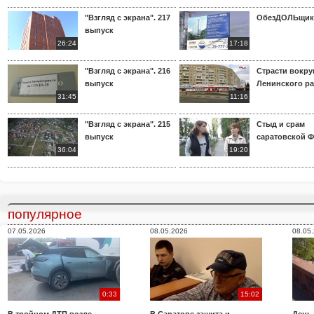
"Взгляд с экрана". 217
ОбезДОЛЬщик
выпуск
26:24
17:18
"Взгляд с экрана". 216
Страсти вокр
выпуск
Ленинского р
31:45
11:16
"Взгляд с экрана". 215
Стыд и срам
выпуск
саратовской 
36:04
19:20
популярное
07.05.2026
08.05.2026
08.05
0:33
15:02