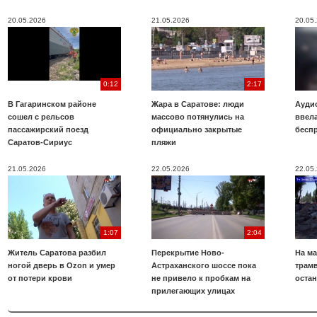
20.05.2026
21.05.2026
20.05
0:12
2:17
В Гагаринском районе
Жара в Саратове: люди
Аудио
сошел с рельсов
массово потянулись на
ввела
пассажирский поезд
официально закрытые
бесп
Саратов-Сириус
пляжи
21.05.2026
22.05.2026
22.05
1:07
2:04
Житель Саратова разбил
Перекрытие Ново-
На ма
ногой дверь в Ozon и умер
Астраханского шоссе пока
трамв
от потери крови
не привело к пробкам на
оста
прилегающих улицах