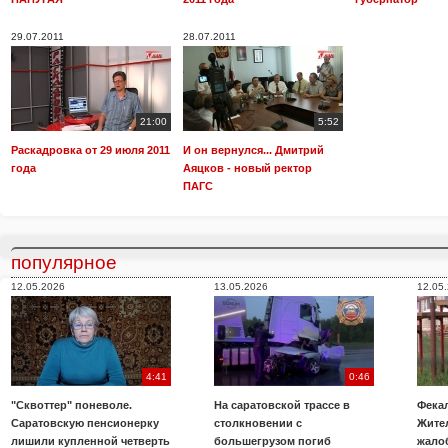
29.07.2011
28.07.2011
21:00
5:52
Раскадровка от 29 июля 2011
И он вернулся... Дмитрий
года
Аяцков - новый ректор
ПАГС
популярное
12.05.2026
13.05.2026
12.05
4:41
0:46
"Сквоттер" поневоле.
На саратовской трассе в
Фекал
Саратовскую пенсионерку
столкновении с
Жите
лишили купленной четверть
большегрузом погиб
жало