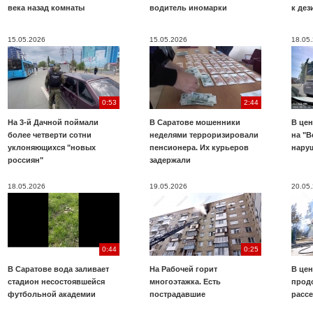
века назад комнаты
водитель иномарки
к де
15.05.2026
15.05.2026
18.05
0:53
2:44
На 3-й Дачной поймали
В Саратове мошенники
В цен
более четверти сотни
неделями терроризировали
на "В
уклоняющихся "новых
пенсионера. Их курьеров
нару
россиян"
задержали
18.05.2026
19.05.2026
20.05
0:44
0:25
В Саратове вода заливает
На Рабочей горит
В цен
стадион несостоявшейся
многоэтажка. Есть
прод
футбольной академии
пострадавшие
расс