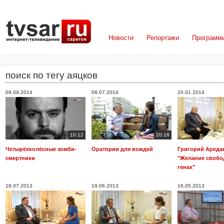
Новости
Репортажи
Программ
поиск по тегу аяцков
09.09.2014
08.07.2014
20.01.2014
10:12
20:18
Четырёхколёсные зомби-
Оратории для вождей
Григорий Ареда
смертники
"Желание свобо
генах"
18.07.2013
19.06.2013
16.05.2013