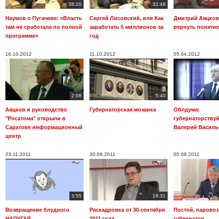
38:20
32:48
Наумов о Пугачеве: «Власть
Сергей Лисовский, или Как
Дмитрий Аяцков
там не сработала по полной
заработать 5 миллионов за
вернуть понятие
программе»
год
16.10.2012
11.10.2012
05.04.2012
2:08
5:40
Аяцков и руководство
Губернаторская мозаика
Облдума:
"Росатома" открыли в
губернаторствуй
Саратове информационный
Валерий Василь
центр
23.11.2011
30.09.2011
05.08.2011
3:55
16:31
Возвращение блудного
Раскадровка от 30 сентября
Постой, паровоз!
НАПУГАЯ
2011 года
губернатор