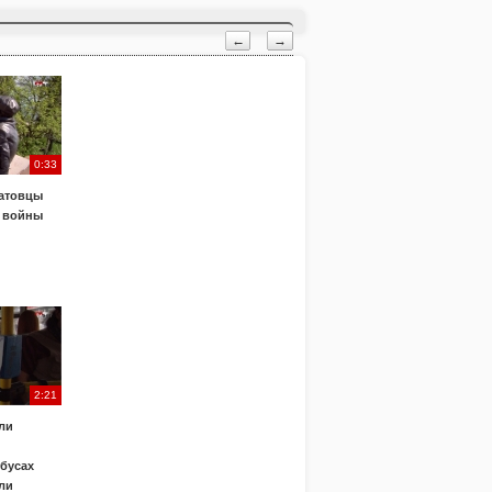
←
→
0:33
атовцы
 войны
2:21
ли
обусах
ли