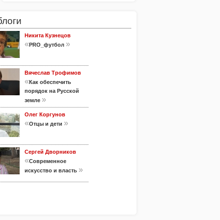
блоги
Никита Кузнецов
«
»
PRO_футбол
Вячеслав Трофимов
«
Как обеспечить
порядок на Русской
»
земле
Олег Коргунов
«
»
Отцы и дети
Сергей Дворников
«
Современное
»
искусство и власть