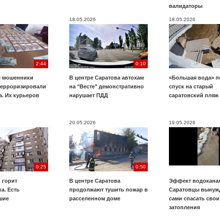
валидаторы
18.05.2026
18.05.2026
2:44
0:10
е мошенники
В центре Саратова автохам
«Большая вода» п
терроризировали
на "Весте" демонстративно
спуск на старый
. Их курьеров
нарушает ПДД
саратовский пляж
20.05.2026
19.05.2026
0:25
0:50
 горит
В центре Саратова
Эффект водоканал
а. Есть
продолжают тушить пожар в
Саратовцы вынуж
шие
расселенном доме
сами спасать свои
затопления