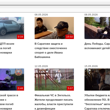
08.05.2026
08.05.2026
0:33
15:02
 ДТП возле
В Саратове защита и
День Победы. Сар
ка погиб
следствие ожесточенно
вспоминают детей
иномарки
спорят о деле Ивана
Бабошкина
12.05.2026
15.05.2026
0:46
5:07
ской трассе в
Фекальная ЧС в Энгельсе.
Убытки бюджета и
нии с
Жители продолжают писать
обновление ПО. В
зом погиб
жалобы, власти приступили
"бесплатных" авт
иномарки
к дезинфекции
Саратова отключи