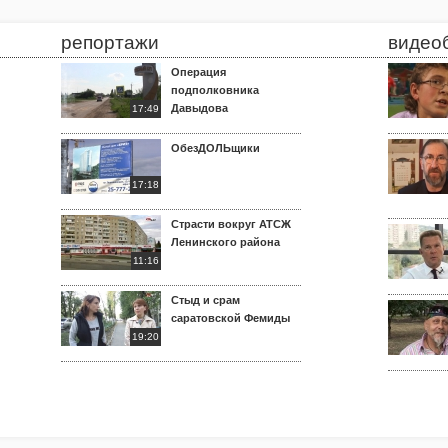
репортажи
видео
Операция
подполковника
Давыдова
17:49
ОбезДОЛЬщики
17:18
Страсти вокруг АТСЖ
Ленинского района
11:16
Стыд и срам
саратовской Фемиды
19:20