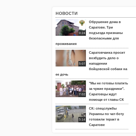
новости
Обрушение дома в
Саратове. Три
подъезда признаны
0:24
безопасными для
проживания
Саратовчанка просит
возбудить дело о
нападении
5:07
бойцовской собаки на
ее дочь
"Мы не готовы платить
за чужие праздники".
Саратовцы ждут
7:02
помощи от главы СК
СК: спецслужбы
Украины по чат-боту
готовили теракт в
5:14
Саратове