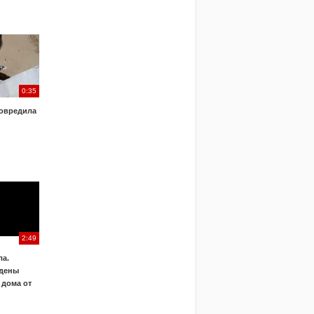
0:35
овредила
2:49
а.
дены
 дома от