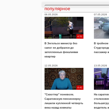
популярное
06.05.2026
07.05.2026
4:51
В Энгельсе министр без
В тройном
сапог не добрался до
Студгород
затопленных фекалиями
пассажир 
квартир
12.05.2026
13.05.2026
4:41
"Сквоттер" поневоле.
На саратов
Саратовскую пенсионерку
столкнове
лишили купленной четверть
большегру
века назад комнаты
водитель 