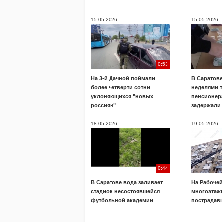
15.05.2026
15.05.2026
0:53
На 3-й Дачной поймали
В Саратов
более четверти сотни
неделями 
уклоняющихся "новых
пенсионера
россиян"
задержали
18.05.2026
19.05.2026
0:44
В Саратове вода заливает
На Рабочей
стадион несостоявшейся
многоэтажк
футбольной академии
пострадав