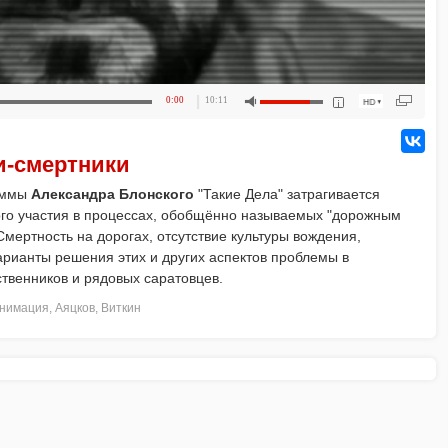
0:00
10:11
и-смертники
раммы
Александра Блонского
"Такие Дела" затрагивается
го участия в процессах, обобщённо называемых "дорожным
мертность на дорогах, отсутствие культуры вождения,
арианты решения этих и других аспектов проблемы в
твенников и рядовых саратовцев.
нимация
,
Аяцков
,
Виткин