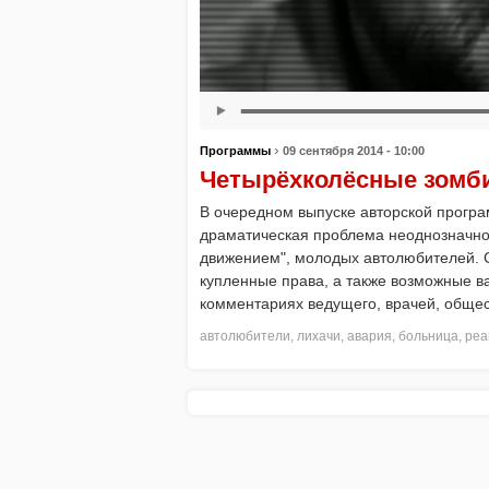
›
Программы
09 сентября 2014 - 10:00
Четырёхколёсные зомб
В очередном выпуске авторской прог
драматическая проблема неоднозначно
движением", молодых автолюбителей. С
купленные права, а также возможные в
комментариях ведущего, врачей, общес
автолюбители
,
лихачи
,
авария
,
больница
,
реа