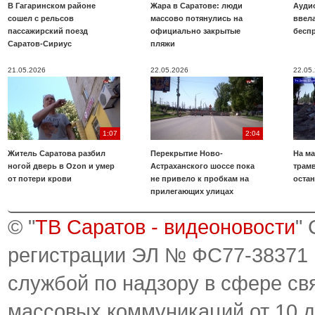
В Гагаринском районе
Жара в Саратове: люди
Аудио
сошел с рельсов
массово потянулись на
ввела
пассажирский поезд
официально закрытые
бесп
Саратов-Сириус
пляжи
21.05.2026
22.05.2026
22.05
1:07
2:04
Житель Саратова разбил
Перекрытие Ново-
На ма
ногой дверь в Ozon и умер
Астраханского шоссе пока
трамв
от потери крови
не привело к пробкам на
оста
прилегающих улицах
© "
ТВ Саратов - видеоновости
"
регистрации ЭЛ № ФС77-38371
службой по надзору в сфере св
массовых коммуникаций от 10 д