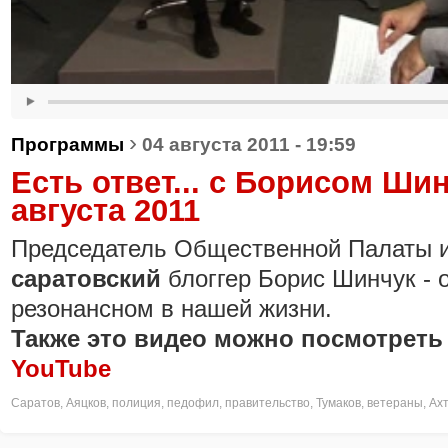
›
Программы
04 августа 2011 - 19:59
Есть ответ... с Борисом Ши
августа 2011
Председатель Общественной Палаты 
саратовский
блоггер Борис Шинчук - 
резонансном в нашей жизни.
Также это видео можно посмотреть
YouTube
Саратов
,
Аяцков
,
полиция
,
педофил
,
правительство
,
Тумаков
,
ветераны
,
Ах