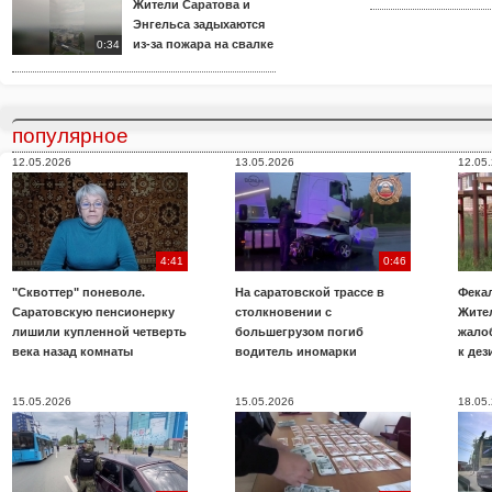
Жители Саратова и
Энгельса задыхаются
из-за пожара на свалке
0:34
популярное
12.05.2026
13.05.2026
12.05
4:41
0:46
"Сквоттер" поневоле.
На саратовской трассе в
Фекал
Саратовскую пенсионерку
столкновении с
Жите
лишили купленной четверть
большегрузом погиб
жало
века назад комнаты
водитель иномарки
к де
15.05.2026
15.05.2026
18.05