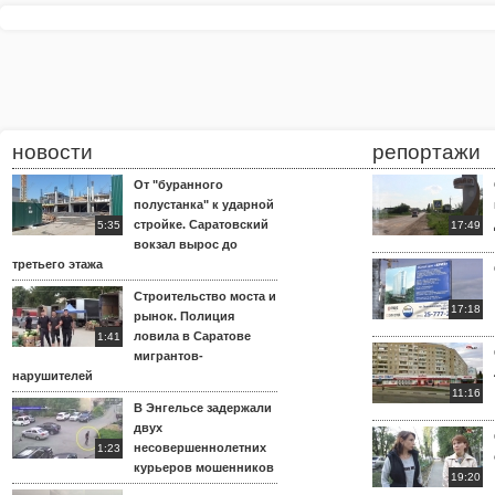
новости
репортажи
От "буранного
полустанка" к ударной
стройке. Саратовский
5:35
17:49
вокзал вырос до
третьего этажа
Строительство моста и
17:18
рынок. Полиция
ловила в Саратове
1:41
мигрантов-
нарушителей
11:16
В Энгельсе задержали
двух
несовершеннолетних
1:23
курьеров мошенников
19:20