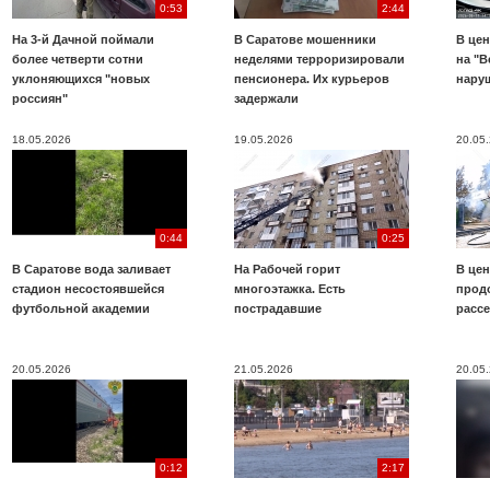
0:53
2:44
На 3-й Дачной поймали
В Саратове мошенники
В цен
более четверти сотни
неделями терроризировали
на "В
уклоняющихся "новых
пенсионера. Их курьеров
нару
россиян"
задержали
18.05.2026
19.05.2026
20.05
0:44
0:25
В Саратове вода заливает
На Рабочей горит
В цен
стадион несостоявшейся
многоэтажка. Есть
прод
футбольной академии
пострадавшие
расс
20.05.2026
21.05.2026
20.05
0:12
2:17