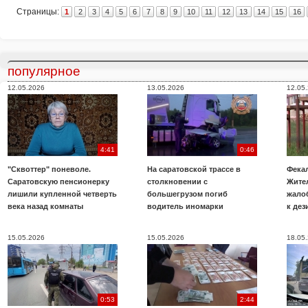
Страницы:
1
2
3
4
5
6
7
8
9
10
11
12
13
14
15
16
популярное
12.05.2026
13.05.2026
12.05
4:41
0:46
"Сквоттер" поневоле.
На саратовской трассе в
Фекал
Саратовскую пенсионерку
столкновении с
Жите
лишили купленной четверть
большегрузом погиб
жало
века назад комнаты
водитель иномарки
к де
15.05.2026
15.05.2026
18.05
0:53
2:44