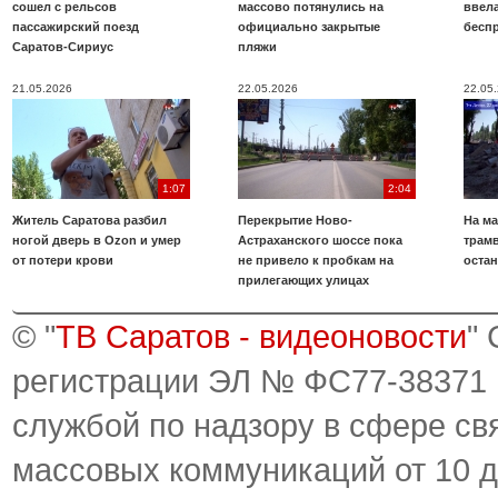
сошел с рельсов
массово потянулись на
ввела
пассажирский поезд
официально закрытые
бесп
Саратов-Сириус
пляжи
21.05.2026
22.05.2026
22.05
1:07
2:04
Житель Саратова разбил
Перекрытие Ново-
На ма
ногой дверь в Ozon и умер
Астраханского шоссе пока
трамв
от потери крови
не привело к пробкам на
оста
прилегающих улицах
© "
ТВ Саратов - видеоновости
"
регистрации ЭЛ № ФС77-38371
службой по надзору в сфере св
массовых коммуникаций от 10 д