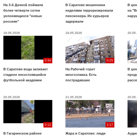
На 3-й Дачной поймали
В Саратове мошенники
В цен
более четверти сотни
неделями терроризировали
на "В
уклоняющихся "новых
пенсионера. Их курьеров
нару
россиян"
задержали
18.05.2026
19.05.2026
20.05
0:44
0:25
В Саратове вода заливает
На Рабочей горит
В цен
стадион несостоявшейся
многоэтажка. Есть
прод
футбольной академии
пострадавшие
расс
20.05.2026
21.05.2026
20.05
0:12
2:17
В Гагаринском районе
Жара в Саратове: люди
Аудио