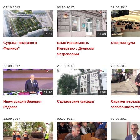
04.10.2017
03.10.2017
28.09.2017
5:21
21:48
Судьба "железного
Штаб Навального.
Осенняя дума
Феликса"
Интервью с Денисом
Ястребовым
22.09.2017
21.09.2017
20.09.2017
23:26
1:08
Инаугурация Валерия
Саратовские фасады
Саратов пережи
Радаева
телефонного те
12.09.2017
05.09.2017
05.09.2017