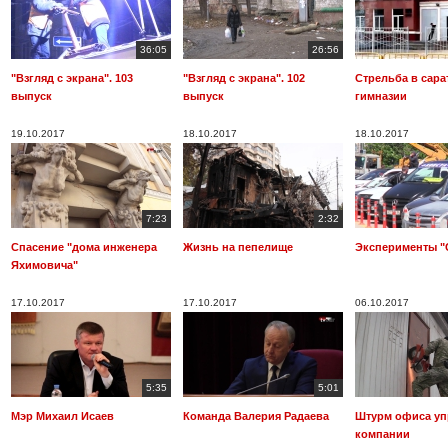
36:05
26:56
"Взгляд с экрана". 103
"Взгляд с экрана". 102
Стрельба в сара
выпуск
выпуск
гимназии
19.10.2017
18.10.2017
18.10.2017
7:23
2:32
Спасение "дома инженера
Жизнь на пепелище
Эксперименты "
Яхимовича"
17.10.2017
17.10.2017
06.10.2017
5:35
5:01
Мэр Михаил Исаев
Команда Валерия Радаева
Штурм офиса у
компании