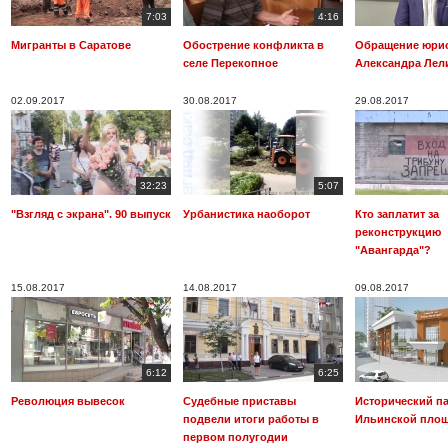
7:03
4:16
Мигранты в Саратове
Обострение конфликта в
Обращение юри
селе Перекопное
Александра Лел
02.09.2017
30.08.2017
29.08.2017
32:23
5:07
"Взгляд с экрана". 90 выпуск
Урбанистика наоборот
Кто заплатит за
реконструкцию
"Авангарда"?
15.08.2017
14.08.2017
09.08.2017
6:12
6:25
Революция вывесок
Судебные приставы
Исторический па
подвели итоги работы в
Ильинской пло
первом полугодии