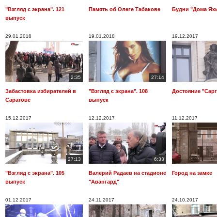
"Взгляд с экрана". 121
Память об Олеге Табакове
Будни "Дома Ях
выпуск
29.01.2018
19.01.2018
19.12.2017
2:35
27:14
Забастовка избирателей в
"Взгляд с экрана". 108
Достояние "Сарг
Саратове
выпуск
15.12.2017
12.12.2017
11.12.2017
27:13
6:33
"Взгляд с экрана". 105
Валерий Радаев на стадионе
Город на замке
выпуск
"Авангард"
01.12.2017
24.11.2017
24.10.2017