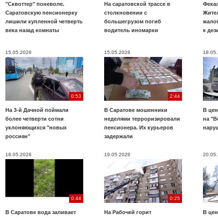
"Сквоттер" поневоле.
На саратовской трассе в
Фекал
Саратовскую пенсионерку
столкновении с
Жите
лишили купленной четверть
большегрузом погиб
жало
века назад комнаты
водитель иномарки
к де
15.05.2026
15.05.2026
18.05
0:53
2:44
На 3-й Дачной поймали
В Саратове мошенники
В цен
более четверти сотни
неделями терроризировали
на "В
уклоняющихся "новых
пенсионера. Их курьеров
нару
россиян"
задержали
18.05.2026
19.05.2026
20.05
0:44
0:25
В Саратове вода заливает
На Рабочей горит
В цен