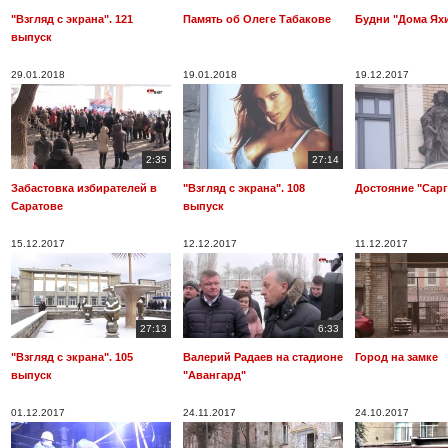
"Взгляд с экрана". 121
Память об Олеге Табакове
Будни "Дома Ях
выпуск
29.01.2018
19.01.2018
19.12.2017
2:35
27:14
Забастовка избирателей в
"Взгляд с экрана". 108
Достояние "Сарг
Саратове
выпуск
15.12.2017
12.12.2017
11.12.2017
27:13
6:33
"Взгляд с экрана". 105
Валерий Радаев на стадионе
Город на замке
выпуск
"Авангард"
01.12.2017
24.11.2017
24.10.2017