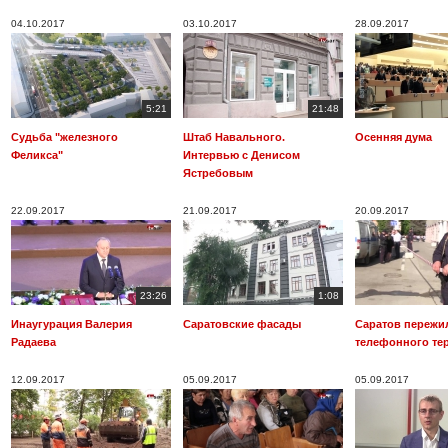
04.10.2017
03.10.2017
28.09.2017
5:21
21:48
Судьба "железного
Штаб Навального.
Осенняя дума
Феликса"
Интервью с Денисом
Ястребовым
22.09.2017
21.09.2017
20.09.2017
23:26
1:08
Инаугурация Валерия
Саратовские фасады
Саратов пережи
Радаева
телефонного те
12.09.2017
05.09.2017
05.09.2017