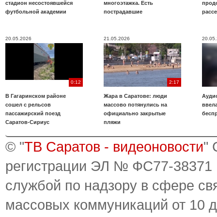
стадион несостоявшейся
многоэтажка. Есть
прод
футбольной академии
пострадавшие
расс
20.05.2026
21.05.2026
20.05
0:12
2:17
В Гагаринском районе
Жара в Саратове: люди
Аудио
сошел с рельсов
массово потянулись на
ввела
пассажирский поезд
официально закрытые
бесп
Саратов-Сириус
пляжи
© "
ТВ Саратов - видеоновости
"
регистрации ЭЛ № ФС77-38371
службой по надзору в сфере св
массовых коммуникаций от 10 д