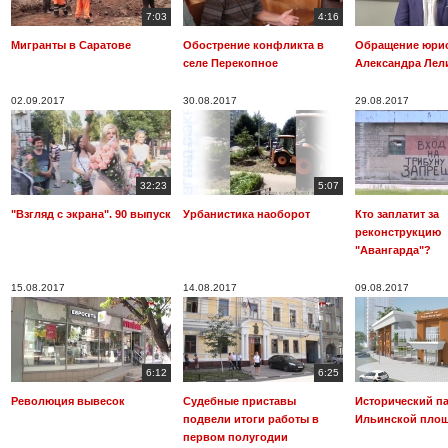
7:03
4:16
Мигранты в Саратове
Обострение конфликта в
Обращение юри
селе Перекопное
Александра Лел
02.09.2017
30.08.2017
29.08.2017
32:23
5:07
"Взгляд с экрана". 90 выпуск
Урбанистика наоборот
Кто заплатит за
реконструкцию
"Авангарда"?
15.08.2017
14.08.2017
09.08.2017
6:12
6:25
Революция вывесок
Судебные приставы
Исторический па
подвели итоги работы в
Ильинской пло
первом полугодии