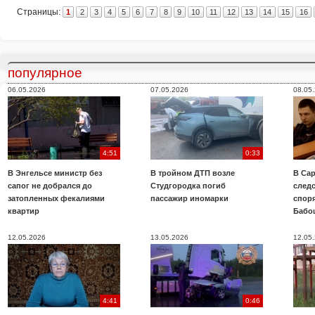
Страницы:
1
2
3
4
5
6
7
8
9
10
11
12
13
14
15
16
популярное
06.05.2026
07.05.2026
08.05
4:51
0:33
В Энгельсе министр без
В тройном ДТП возле
В Сар
сапог не добрался до
Студгородка погиб
след
затопленных фекалиями
пассажир иномарки
споря
квартир
Бабо
12.05.2026
13.05.2026
12.05
4:41
0:46