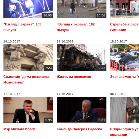
36:05
26:56
"Взгляд с экрана". 103
"Взгляд с экрана". 102
Стрельба в сара
выпуск
выпуск
гимназии
19.10.2017
18.10.2017
18.10.2017
7:23
2:32
Спасение "дома инженера
Жизнь на пепелище
Эксперименты "
Яхимовича"
17.10.2017
17.10.2017
06.10.2017
5:35
5:01
Мэр Михаил Исаев
Команда Валерия Радаева
Штурм офиса у
компании