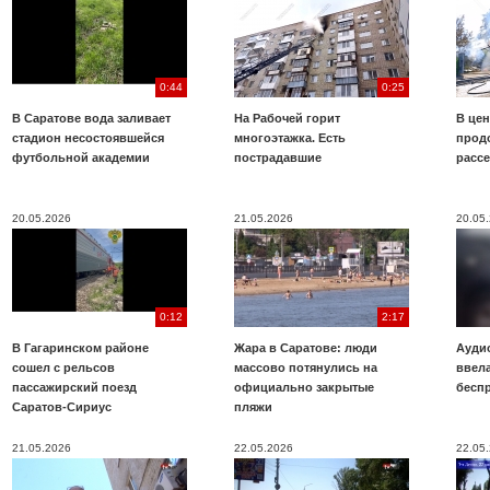
0:44
0:25
В Саратове вода заливает
На Рабочей горит
В цен
стадион несостоявшейся
многоэтажка. Есть
прод
футбольной академии
пострадавшие
расс
20.05.2026
21.05.2026
20.05
0:12
2:17
В Гагаринском районе
Жара в Саратове: люди
Аудио
сошел с рельсов
массово потянулись на
ввела
пассажирский поезд
официально закрытые
бесп
Саратов-Сириус
пляжи
21.05.2026
22.05.2026
22.05