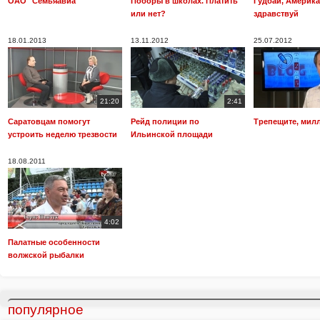
ОАО "Семьяавиа"
Поборы в школах. Платить
Гудбай, Америка.
или нет?
здравствуй
18.01.2013
13.11.2012
25.07.2012
21:20
2:41
Саратовцам помогут
Рейд полиции по
Трепещите, мил
устроить неделю трезвости
Ильинской площади
18.08.2011
4:02
Палатные особенности
волжской рыбалки
популярное