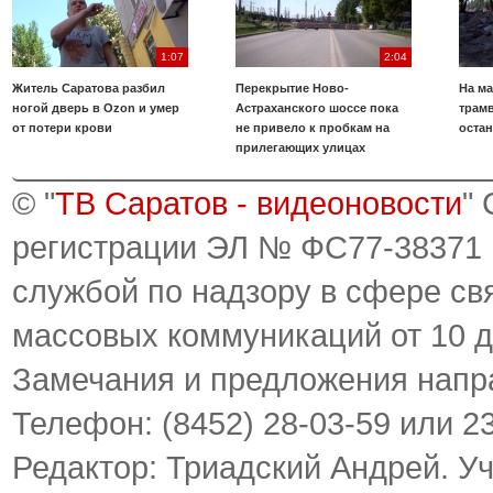
1:07
2:04
Житель Саратова разбил
Перекрытие Ново-
На ма
ногой дверь в Ozon и умер
Астраханского шоссе пока
трамв
от потери крови
не привело к пробкам на
оста
прилегающих улицах
© "
ТВ Саратов - видеоновости
"
регистрации ЭЛ № ФС77-38371
службой по надзору в сфере св
массовых коммуникаций от 10 д
Замечания и предложения напр
Телефон: (8452) 28-03-59 или 2
Редактор: Триадский Андрей. У