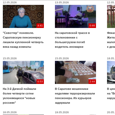
12.05.2026
13.05.2026
12.05
4:41
0:46
"Сквоттер" поневоле.
На саратовской трассе в
Фекал
Саратовскую пенсионерку
столкновении с
Жите
лишили купленной четверть
большегрузом погиб
жало
века назад комнаты
водитель иномарки
к де
15.05.2026
15.05.2026
18.05
0:53
2:44
На 3-й Дачной поймали
В Саратове мошенники
В цен
более четверти сотни
неделями терроризировали
на "В
уклоняющихся "новых
пенсионера. Их курьеров
нару
россиян"
задержали
18.05.2026
19.05.2026
20.05