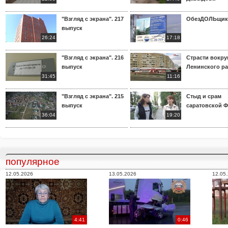
"Взгляд с экрана". 217
ОбезДОЛЬщик
выпуск
26:24
17:18
"Взгляд с экрана". 216
Страсти вокр
выпуск
Ленинского р
31:45
11:16
"Взгляд с экрана". 215
Стыд и срам
выпуск
саратовской 
36:04
19:20
популярное
12.05.2026
13.05.2026
12.05
4:41
0:46