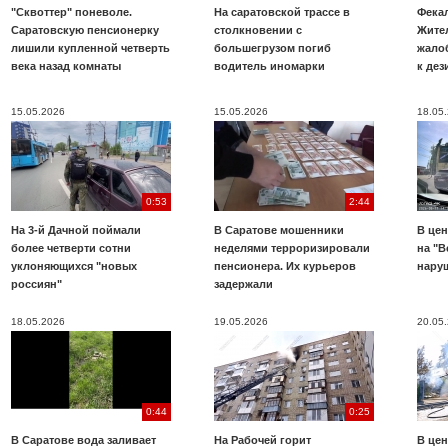
"Сквоттер" поневоле.
На саратовской трассе в
Фекал
Саратовскую пенсионерку
столкновении с
Жите
лишили купленной четверть
большегрузом погиб
жало
века назад комнаты
водитель иномарки
к де
15.05.2026
15.05.2026
18.05
0:53
2:44
На 3-й Дачной поймали
В Саратове мошенники
В цен
более четверти сотни
неделями терроризировали
на "В
уклоняющихся "новых
пенсионера. Их курьеров
нару
россиян"
задержали
18.05.2026
19.05.2026
20.05
0:44
0:25
В Саратове вода заливает
На Рабочей горит
В цен