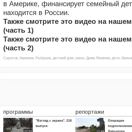
в Америке, финансирует семейный дет
находится в России.
Также смотрите это видео на нашем
(часть 1)
Также смотрите это видео на нашем
(часть 2)
Саратов
,
Америка
,
Рыбушка
,
детский дом
,
закон
,
Дима Яковлев
,
дети
,
Ирина
программы
репортажи
"Взгляд с экрана". 218
Операция
выпуск
подполковник
Давыдова
22:53
17:49