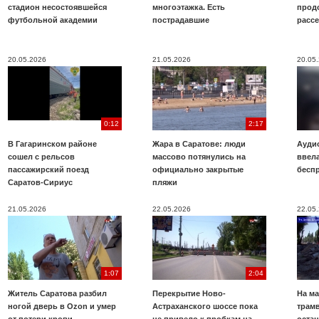
стадион несостоявшейся
многоэтажка. Есть
прод
футбольной академии
пострадавшие
расс
20.05.2026
21.05.2026
20.05
0:12
2:17
В Гагаринском районе
Жара в Саратове: люди
Аудио
сошел с рельсов
массово потянулись на
ввела
пассажирский поезд
официально закрытые
бесп
Саратов-Сириус
пляжи
21.05.2026
22.05.2026
22.05
1:07
2:04
Житель Саратова разбил
Перекрытие Ново-
На ма
ногой дверь в Ozon и умер
Астраханского шоссе пока
трамв