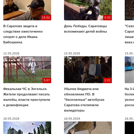
15:02
0:33
В Саратове защита и
День Победы. Саратовцы
"Скво
следствие ожесточенно
вспоминают детей войны
Сара
спорят о деле Ивана
лиши
Бабошкина
века 
12.05.2026
15.05.2026
15.05
5:07
2:21
Фекальная ЧС в Энгельсе.
Убытки бюджета или
На 3-
Жители продолжают писать
обновление ПО. В
более
жалобы, власти приступили
"бесплатных" автобусах
укло
к дезинфекции
Саратова отключили
росс
валидаторы
18.05.2026
18.05.2026
18.05