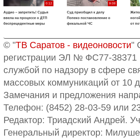
0:12
9:08
Аудио – запретить! Судья
Суд приобщил к делу
Жите
ввела на процессе о ДТП
Попеко постановление о
ногой
беспрецедентные меры
фекальной ЧС
от по
© "
ТВ Саратов - видеоновости
"
регистрации ЭЛ № ФС77-38371
службой по надзору в сфере св
массовых коммуникаций от 10 д
Замечания и предложения напр
Телефон: (8452) 28-03-59 или 2
Редактор: Триадский Андрей. У
Генеральный директор: Милуше