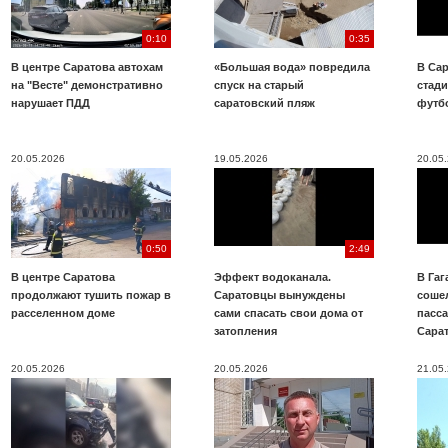
0:10
0:35
В центре Саратова автохам
«Большая вода» повредила
В Сар
на "Весте" демонстративно
спуск на старый
стад
нарушает ПДД
саратовский пляж
футб
20.05.2026
19.05.2026
20.05
0:50
2:49
В центре Саратова
Эффект водоканала.
В Га
продолжают тушить пожар в
Саратовцы вынуждены
соше
расселенном доме
сами спасать свои дома от
пасс
затопления
Сара
20.05.2026
20.05.2026
21.05