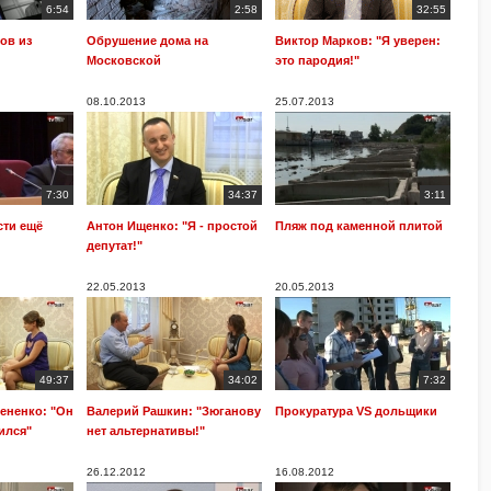
6:54
2:58
32:55
ов из
Обрушение дома на
Виктор Марков: "Я уверен:
Московской
это пародия!"
08.10.2013
25.07.2013
7:30
34:37
3:11
сти ещё
Антон Ищенко: "Я - простой
Пляж под каменной плитой
депутат!"
22.05.2013
20.05.2013
49:37
34:02
7:32
ененко: "Он
Валерий Рашкин: "Зюганову
Прокуратура VS дольщики
ился"
нет альтернативы!"
26.12.2012
16.08.2012