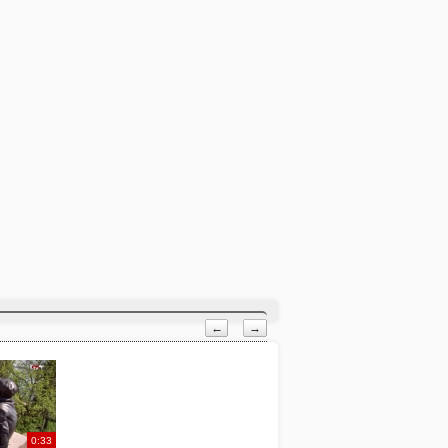
←
→
0:33