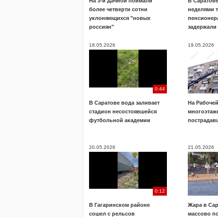
На 3-й Дачной поймали
В Саратов
более четверти сотни
неделями 
уклоняющихся "новых
пенсионера
россиян"
задержали
18.05.2026
19.05.2026
0:44
В Саратове вода заливает
На Рабочей
стадион несостоявшейся
многоэтажк
футбольной академии
пострадав
20.05.2026
21.05.2026
0:12
В Гагаринском районе
Жара в Са
сошел с рельсов
массово п