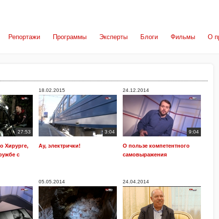
Репортажи
Программы
Эксперты
Блоги
Фильмы
О п
18.02.2015
24.12.2014
27:53
3:04
9:04
о Хирурге,
Ау, электрички!
О пользе компетентного
ружбе с
самовыражения
05.05.2014
24.04.2014