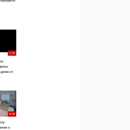
овредила
2:49
а.
дены
 дома от
9:08
елу
ение о