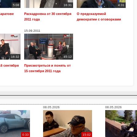
5:08
16:31
4:31
Саратове
Раскадровка от 30 сентября
О предсказуемой
2011 года
демократии с оговорками
15.09.2011
16:32
45:12
16 сентября
Присмотреться и понять от
15 сентября 2011 года
08.05.2026
08.05.2026
0:33
15:02