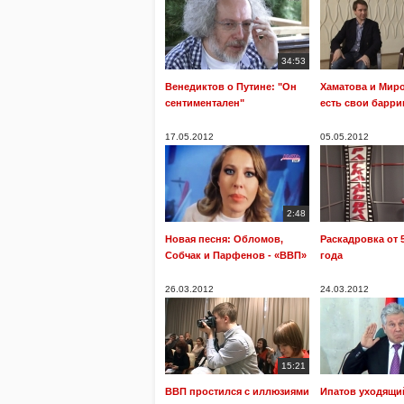
34:53
Венедиктов о Путине: "Он
Хаматова и Миро
сентиментален"
есть свои барри
17.05.2012
05.05.2012
2:48
Новая песня: Обломов,
Раскадровка от 5
Собчак и Парфенов - «ВВП»
года
26.03.2012
24.03.2012
15:21
ВВП простился с иллюзиями
Ипатов уходящий