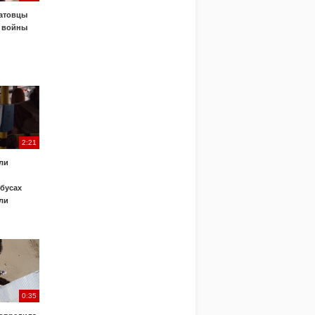
атовцы
 войны
2:21
ли
обусах
ли
0:35