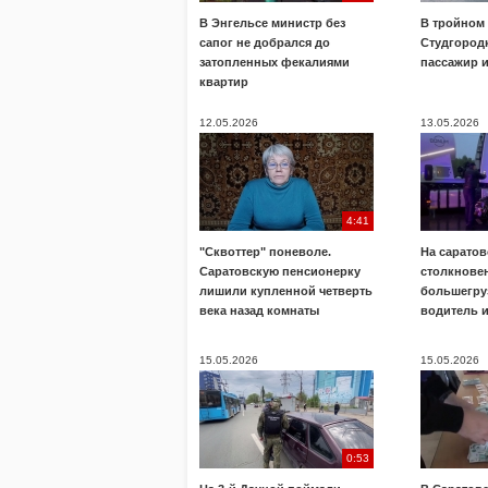
В Энгельсе министр без
В тройном
сапог не добрался до
Студгород
затопленных фекалиями
пассажир 
квартир
12.05.2026
13.05.2026
4:41
"Сквоттер" поневоле.
На саратов
Саратовскую пенсионерку
столкнове
лишили купленной четверть
большегру
века назад комнаты
водитель 
15.05.2026
15.05.2026
0:53