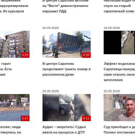
е мошенники
В центре Саратова автохам
«Большая вода» п
терроризировали
на "Весте" демонстративно
спуск на старый
. Их курьеров
нарушает ПДД
саратовский пляж
20.05.2026
19.05.2026
0:25
0:50
 горит
В центре Саратова
Эффект водоканал
а. Есть
продолжают тушить пожар в
Саратовцы вынуж
шие
расселенном доме
сами спасать свои
затопления
20.05.2026
20.05.2026
2:17
0:12
ратове: люди
Аудио – запретить! Судья
Суд приобщил к д
отянулись на
ввела на процессе о ДТП
Попеко постановл