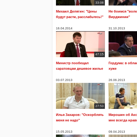
33:08
Михаил Делягин: "Цены
Не боимся "волк
будут расти, расслабьтесь!"
Вирджинии"
16.04.2014
31.10.2013
47:15
Министр пообещал
Гордума: в обла
саратовцам дешевое жилье
хуже
03.07.2013
26.06.2013
27:53
Илья Захаров: "Оскорблять
Мирошин об Акс
меня не надо"
мне всегда нрав
15.05.2013
09.04.2013