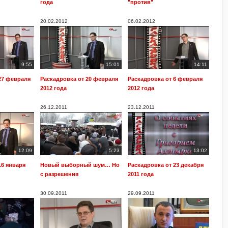
года
"против"
20.02.2012
06.02.2012
9:55
15:01
14:11
27 февраля
Раскадровка от 20 февраля
Раскадровка от 6 февраля
2012 года
2012 года
26.12.2011
23.12.2011
12:09
5:23
13:02
16 января
Новый выборный шум… Но
Раскадровка от 23 декабря
с разрешения
2011 года
30.09.2011
29.09.2011