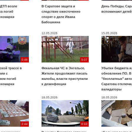
 ДТП возле
В Саратове защита и
День Победы. Сар
ка погиб
следствие ожесточенно
вспоминают детей
иномарки
спорят о деле Ивана
Бабошкина
12.05.2026
15.05.2026
0:46
5:07
ской трассе в
Фекальная ЧС в Энгельсе.
Убытки бюджета и
нии с
Жители продолжают писать
обновление ПО. В
зом погиб
жалобы, власти приступили
"бесплатных" авт
иномарки
к дезинфекции
Саратова отключи
валидаторы
18.05.2026
18.05.2026
2:44
0:10