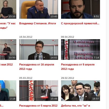
15:10
13:40
6:51
нов: "У нас
Владимир Степанов. Итоги
С прокурорской прямотой...
кады"
16.04.2012
09.04.2012
10:50
14:02
7:14
 мая 2012
Раскадровка от 16 апреля
Раскадровка от 9 апреля
2012 года
2012 года
05.03.2012
29.02.2012
2:18
15:46
16:57
...
Раскадровка от 5 марта 2012
Дебаты тех, кто "за" и