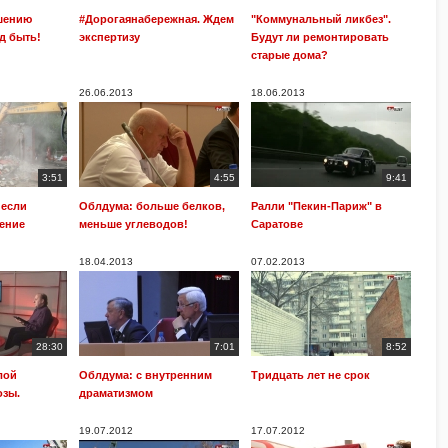
шению
#Дорогаянабережная. Ждем
"Коммунальный ликбез".
д быть!
экспертизу
Будут ли ремонтировать
старые дома?
26.06.2013
18.06.2013
3:51
4:55
9:41
несли
Облдума: больше белков,
Ралли "Пекин-Париж" в
оение
меньше углеводов!
Саратове
18.04.2013
07.02.2013
28:30
7:01
8:52
лой
Облдума: с внутренним
Тридцать лет не срок
озы.
драматизмом
19.07.2012
17.07.2012