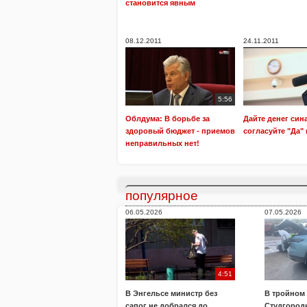
становится явным
08.12.2011
24.11.2011
5:56
Облдума: В борьбе за
Дайте денег сина
здоровый бюджет - приемов
согласуйте "Да" 
неправильных нет!
популярное
06.05.2026
07.05.2026
4:51
В Энгельсе министр без
В тройном
сапог не добрался до
Студгород