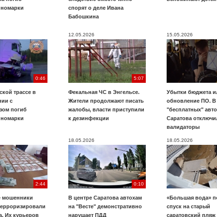
иномарки
спорят о деле Ивана
Бабошкина
12.05.2026
15.05.2026
0:46
5:07
ской трассе в
Фекальная ЧС в Энгельсе.
Убытки бюджета и
нии с
Жители продолжают писать
обновление ПО. В
зом погиб
жалобы, власти приступили
"бесплатных" авт
иномарки
к дезинфекции
Саратова отключи
валидаторы
18.05.2026
18.05.2026
2:44
0:10
е мошенники
В центре Саратова автохам
«Большая вода» п
терроризировали
на "Весте" демонстративно
спуск на старый
. Их курьеров
нарушает ПДД
саратовский пляж