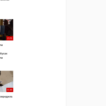
2:21
ли
обусах
ли
0:35
овредила