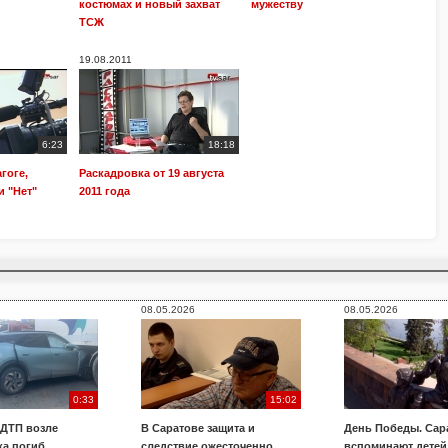
костюмах и новый захват
мужеству
ТСЖ
19.08.2011
6:23
18:18
гоге,
Раскадровка от 19 августа
и "Нет"
2011 года
08.05.2026
08.05.2026
0:33
15:02
 ДТП возле
В Саратове защита и
День Победы. Сар
ка погиб
следствие ожесточенно
вспоминают детей