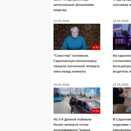
затопленных фекалиями
пассажир 
квартир
12.05.2026
13.05.2026
4:41
"Сквоттер" поневоле.
На саратов
Саратовскую пенсионерку
столкнове
лишили купленной четверть
большегру
века назад комнаты
водитель 
15.05.2026
15.05.2026
0:53
На 3-й Дачной поймали
В Саратов
более четверти сотни
неделями 
уклоняющихся "новых
пенсионера