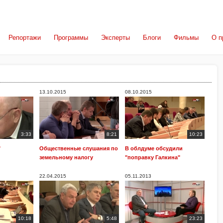
Репортажи
Программы
Эксперты
Блоги
Фильмы
О п
13.10.2015
08.10.2015
3:33
8:21
10:23
"
Общественные слушания по
В облдуме обсудили
земельному налогу
"поправку Галкина"
22.04.2015
05.11.2013
10:18
5:48
23:23