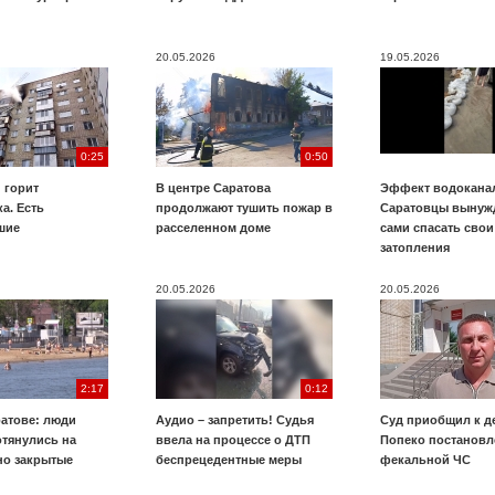
20.05.2026
19.05.2026
0:25
0:50
 горит
В центре Саратова
Эффект водоканал
а. Есть
продолжают тушить пожар в
Саратовцы вынуж
шие
расселенном доме
сами спасать свои
затопления
20.05.2026
20.05.2026
2:17
0:12
ратове: люди
Аудио – запретить! Судья
Суд приобщил к д
отянулись на
ввела на процессе о ДТП
Попеко постановл
о закрытые
беспрецедентные меры
фекальной ЧС