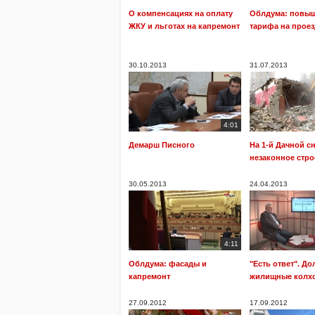
О компенсациях на оплату
Облдума: повы
ЖКУ и льготах на капремонт
тарифа на проез
30.10.2013
31.07.2013
4:01
Демарш Писного
На 1-й Дачной с
незаконное стр
30.05.2013
24.04.2013
4:11
Облдума: фасады и
"Есть ответ". До
капремонт
жилищные колх
27.09.2012
17.09.2012