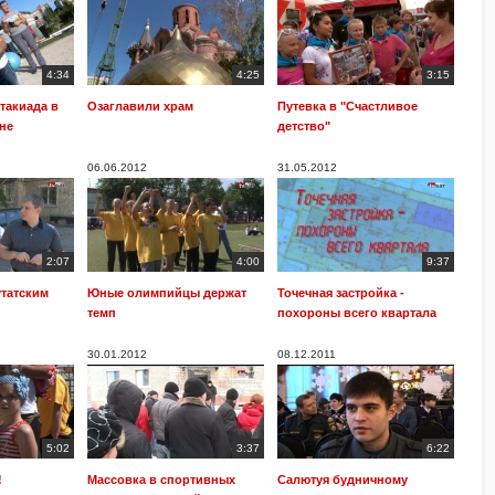
4:34
4:25
3:15
такиада в
Озаглавили храм
Путевка в "Счастливое
не
детство"
06.06.2012
31.05.2012
2:07
4:00
9:37
утатским
Юные олимпийцы держат
Точечная застройка -
темп
похороны всего квартала
30.01.2012
08.12.2011
5:02
3:37
6:22
!
Массовка в спортивных
Салютуя будничному