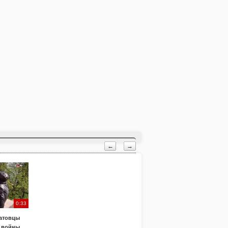
←
→
0:33
атовцы
 войны