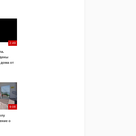
2:49
а.
дены
 дома от
9:08
елу
ение о