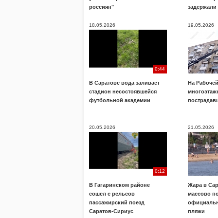
россиян"
задержали
18.05.2026
19.05.2026
0:44
В Саратове вода заливает
На Рабочей
стадион несостоявшейся
многоэтажк
футбольной академии
пострадав
20.05.2026
21.05.2026
0:12
В Гагаринском районе
Жара в Са
сошел с рельсов
массово п
пассажирский поезд
официальн
Саратов-Сириус
пляжи