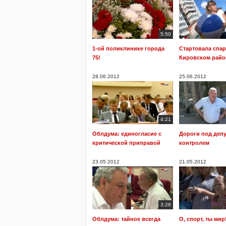
5:50
1-ой поликлинике города
Стартовала спар
75!
Кировском райо
28.06.2012
25.06.2012
4:21
Облдума: единогласие с
Дороги под деп
критической приправой
контролем
23.05.2012
21.05.2012
3:28
Облдума: тайное всегда
О, спорт, ты мир