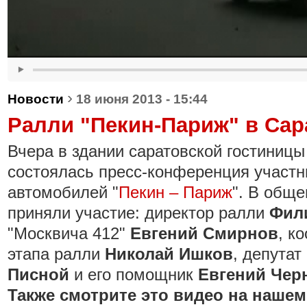
›
Новости
18 июня 2013 - 15:44
Ралли "Пекин-Париж" в Сар
Вчера в здании саратовской гостиницы
состоялась пресс-конференция участн
автомобилей "
Пекин – Париж
". В общ
приняли участие: директор ралли
Фил
"Москвича 412"
Евгений Смирнов
, к
этапа ралли
Николай Ишков
, депута
Писной
и его помощник
Евгений Чер
Также смотрите это видео на нашем