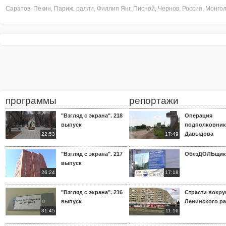
Саратов
,
Пекин
,
Париж
,
ралли
,
Филлип Янг
,
Писной
,
Чернов
,
Россия
,
Монго
программы
репортажи
"Взгляд с экрана". 218
Операция
выпуск
подполковник
Давыдова
22:53
17:49
"Взгляд с экрана". 217
ОбезДОЛЬщик
выпуск
26:24
17:18
"Взгляд с экрана". 216
Страсти вокр
выпуск
Ленинского р
31:45
11:16