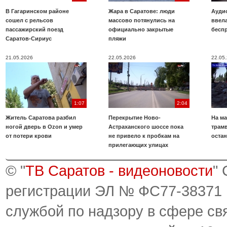
В Гагаринском районе
Жара в Саратове: люди
Аудио
сошел с рельсов
массово потянулись на
ввела
пассажирский поезд
официально закрытые
бесп
Саратов-Сириус
пляжи
21.05.2026
22.05.2026
22.05
1:07
2:04
Житель Саратова разбил
Перекрытие Ново-
На ма
ногой дверь в Ozon и умер
Астраханского шоссе пока
трамв
от потери крови
не привело к пробкам на
оста
прилегающих улицах
© "
ТВ Саратов - видеоновости
"
регистрации ЭЛ № ФС77-38371
службой по надзору в сфере св