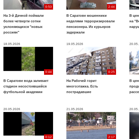
0:53
2:44
На 3-й Дачной поймали
В Саратове мошенники
В цен
более четверти сотни
неделями терроризировали
на "В
уклоняющихся "новых
пенсионера. Их курьеров
нару
россиян"
задержали
18.05.2026
19.05.2026
20.05
0:44
0:25
В Саратове вода заливает
На Рабочей горит
В цен
стадион несостоявшейся
многоэтажка. Есть
прод
футбольной академии
пострадавшие
расс
20.05.2026
21.05.2026
20.05
0:12
2:17