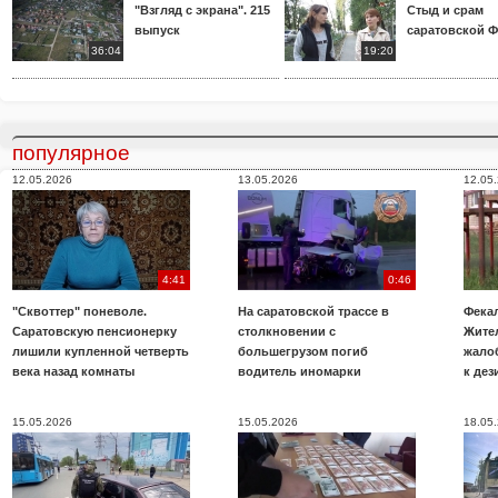
"Взгляд с экрана". 215
Стыд и срам
выпуск
саратовской 
36:04
19:20
популярное
12.05.2026
13.05.2026
12.05
4:41
0:46
"Сквоттер" поневоле.
На саратовской трассе в
Фекал
Саратовскую пенсионерку
столкновении с
Жите
лишили купленной четверть
большегрузом погиб
жало
века назад комнаты
водитель иномарки
к де
15.05.2026
15.05.2026
18.05