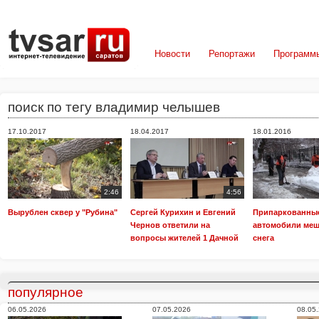
Новости
Репортажи
Программ
поиск по тегу владимир челышев
17.10.2017
18.04.2017
18.01.2016
2:46
4:56
Вырублен сквер у "Рубина"
Сергей Курихин и Евгений
Припаркованны
Чернов ответили на
автомобили меш
вопросы жителей 1 Дачной
снега
популярное
06.05.2026
07.05.2026
08.05