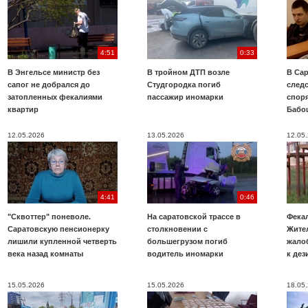
4:51
0:33
В Энгельсе министр без
В тройном ДТП возле
В Сар
сапог не добрался до
Студгородка погиб
след
затопленных фекалиями
пассажир иномарки
споря
квартир
Бабо
12.05.2026
13.05.2026
12.05
4:41
0:46
"Сквоттер" поневоле.
На саратовской трассе в
Фекал
Саратовскую пенсионерку
столкновении с
Жите
лишили купленной четверть
большегрузом погиб
жало
века назад комнаты
водитель иномарки
к де
15.05.2026
15.05.2026
18.05