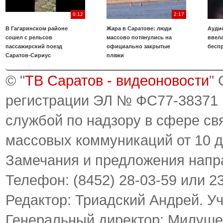
0:12
2:17
В Гагаринском районе
Жара в Саратове: люди
Аудио
сошел с рельсов
массово потянулись на
ввела
пассажирский поезд
официально закрытые
бесп
Саратов-Сириус
пляжи
© "
ТВ Саратов - видеоновости
"
регистрации ЭЛ № ФС77-38371
службой по надзору в сфере св
массовых коммуникаций от 10 д
Замечания и предложения напр
Телефон: (8452) 28-03-59 или 2
Редактор: Триадский Андрей. У
Генеральный директор: Милуше