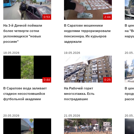
0:53
2:44
На 3-й Дачной поймали
В Саратове мошенники
В цен
более четверти сотни
неделями терроризировали
на "В
уклоняющихся "новых
пенсионера. Их курьеров
нару
россиян"
задержали
18.05.2026
19.05.2026
20.05
0:44
0:25
В Саратове вода заливает
На Рабочей горит
В цен
стадион несостоявшейся
многоэтажка. Есть
прод
футбольной академии
пострадавшие
расс
20.05.2026
21.05.2026
20.05