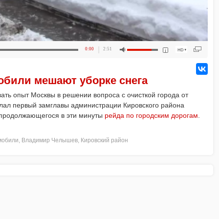
0:00
2:51
били мешают уборке снега
ать опыт Москвы в решении вопроса с очисткой города от
елал первый замглавы администрации Кировского района
 продолжающегося в эти минуты
рейда по городским дорогам
.
мобили
,
Владимир Челышев
,
Кировский район