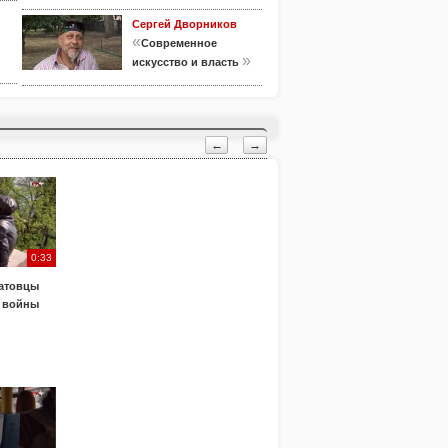
Сергей Дворников
«
Современное
»
искусство и власть
←
→
0:33
атовцы
 войны