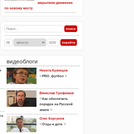
закрытием движения
по новому мосту
видеоблоги
и
Никита Кузнецов
«
»
PRO_футбол
Вячеслав Трофимов
«
Как обеспечить
порядок на Русской
»
земле
го
Олег Коргунов
«
»
Отцы и дети