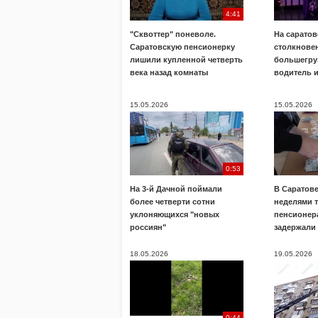
4:41
"Сквоттер" поневоле.
На саратов
Саратовскую пенсионерку
столкнове
лишили купленной четверть
большегру
века назад комнаты
водитель 
15.05.2026
15.05.2026
0:53
На 3-й Дачной поймали
В Саратов
более четверти сотни
неделями 
уклоняющихся "новых
пенсионера
россиян"
задержали
18.05.2026
19.05.2026
0:44