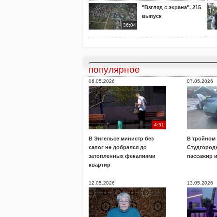
"Взгляд с экрана". 215
выпуск
36:04
популярное
06.05.2026
07.05.2026
4:51
В Энгельсе министр без
В тройном
сапог не добрался до
Студгород
затопленных фекалиями
пассажир 
квартир
12.05.2026
13.05.2026