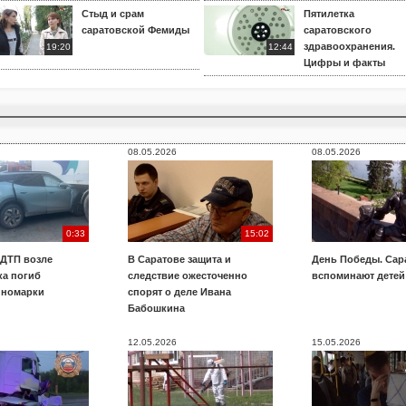
Стыд и срам
Пятилетка
саратовской Фемиды
саратовского
здравоохранения.
19:20
12:44
Цифры и факты
08.05.2026
08.05.2026
0:33
15:02
 ДТП возле
В Саратове защита и
День Победы. Сар
ка погиб
следствие ожесточенно
вспоминают детей
иномарки
спорят о деле Ивана
Бабошкина
12.05.2026
15.05.2026