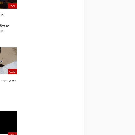
2:21
ли
обусах
ли
0:35
овредила
2:49