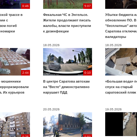
0:46
5:07
ской трассе в
Фекальная ЧС в Энгельсе.
Убытки бюджета и
нии с
Жители продолжают писать
обновление ПО. В
зом погиб
жалобы, власти приступили
"бесплатных" авт
иномарки
к дезинфекции
Саратова отключи
валидаторы
18.05.2026
18.05.2026
2:44
0:10
е мошенники
В центре Саратова автохам
«Большая вода» п
терроризировали
на "Весте" демонстративно
спуск на старый
. Их курьеров
нарушает ПДД
саратовский пляж
20.05.2026
19.05.2026
0:25
0:50