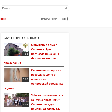
роекте
Взгляд-инфо
18+
смотрите также
Обрушение дома в
Саратове. Три
подъезда признаны
0:24
безопасными для
проживания
Саратовчанка просит
возбудить дело о
нападении
5:07
бойцовской собаки на
ее дочь
"Мы не готовы платить
за чужие праздники".
Саратовцы ждут
7:02
помощи от главы СК