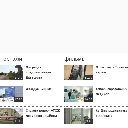
епортажи
фильмы
Операция
Отечеству и Знамен
подполковника
верны...
Давыдова
17:49
31:29
ОбезДОЛЬщики
Успехи саратовских
медиков
17:18
10:57
Страсти вокруг АТСЖ
Ко Дню медицинско
Ленинского района
работника
11:16
9:43