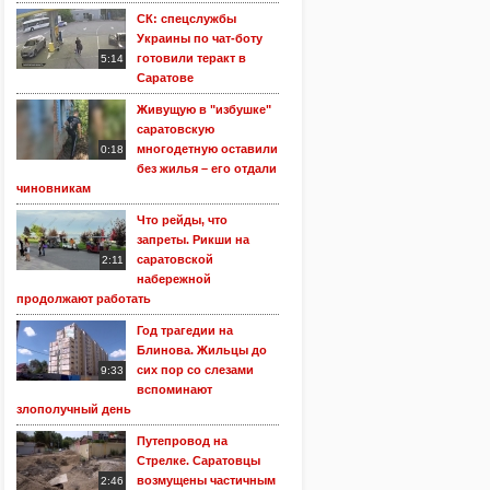
СК: спецслужбы
Украины по чат-боту
готовили теракт в
5:14
Саратове
Живущую в "избушке"
саратовскую
многодетную оставили
0:18
без жилья – его отдали
чиновникам
Что рейды, что
запреты. Рикши на
саратовской
2:11
набережной
продолжают работать
Год трагедии на
Блинова. Жильцы до
сих пор со слезами
9:33
вспоминают
злополучный день
Путепровод на
Стрелке. Саратовцы
возмущены частичным
2:46