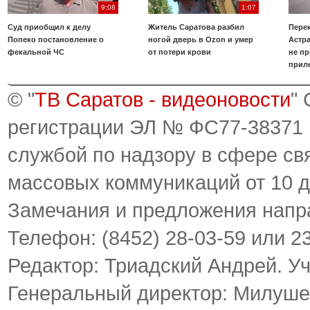
9:08
1:07
Суд приобщил к делу
Житель Саратова разбил
Пере
Попеко постановление о
ногой дверь в Ozon и умер
Астра
фекальной ЧС
от потери крови
не пр
прил
© "
ТВ Саратов - видеоновости
"
регистрации ЭЛ № ФС77-38371
службой по надзору в сфере св
массовых коммуникаций от 10 д
Замечания и предложения напр
Телефон: (8452) 28-03-59 или 2
Редактор: Триадский Андрей. У
Генеральный директор: Милуше