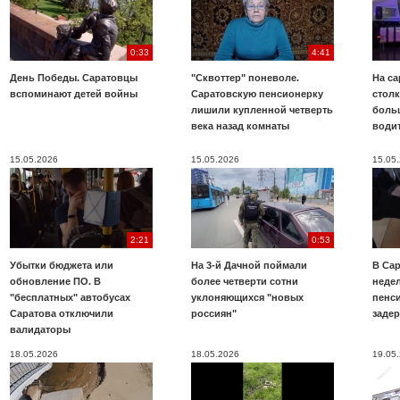
0:33
4:41
День Победы. Саратовцы
"Сквоттер" поневоле.
На са
вспоминают детей войны
Саратовскую пенсионерку
стол
лишили купленной четверть
боль
века назад комнаты
води
15.05.2026
15.05.2026
15.05
2:21
0:53
Убытки бюджета или
На 3-й Дачной поймали
В Са
обновление ПО. В
более четверти сотни
неде
"бесплатных" автобусах
уклоняющихся "новых
пенси
Саратова отключили
россиян"
заде
валидаторы
18.05.2026
18.05.2026
19.05