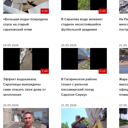
0:35
0:44
«Большая вода» повредила
В Саратове вода заливает
На Ра
спуск на старый
стадион несостоявшейся
много
саратовский пляж
футбольной академии
пост
19.05.2026
20.05.2026
21.05
2:49
0:12
Эффект водоканала.
В Гагаринском районе
Жара
Саратовцы вынуждены
сошел с рельсов
масс
сами спасать свои дома от
пассажирский поезд
офиц
затопления
Саратов-Сириус
пляж
20.05.2026
21.05.2026
22.05