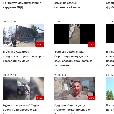
на "Весте" демонстративно
спуск на старый
стад
нарушает ПДД
саратовский пляж
футб
20.05.2026
19.05.2026
20.05
0:50
2:49
В центре Саратова
Эффект водоканала.
В Га
продолжают тушить пожар в
Саратовцы вынуждены
соше
расселенном доме
сами спасать свои дома от
пасс
затопления
Сара
20.05.2026
20.05.2026
21.05
0:12
9:08
Аудио – запретить! Судья
Суд приобщил к делу
Жите
ввела на процессе о ДТП
Попеко постановление о
ногой