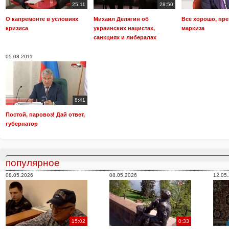
25:11
28:50
О капремонте в условиях
Михаил Делягин об
Все хорошо, пре
кризиса
украинских нацистах,
маркиза
санкциях и либералах
05.08.2011
8:41
Постой, паровоз! Дай ответ,
губернатор
популярное
08.05.2026
08.05.2026
12.05
15:02
0:33