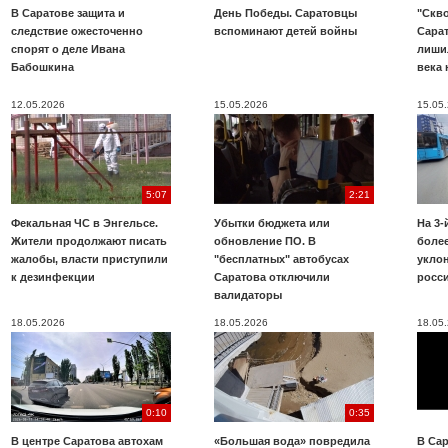
В Саратове защита и
День Победы. Саратовцы
"Скво
следствие ожесточенно
вспоминают детей войны
Сара
спорят о деле Ивана
лиши
Бабошкина
века 
12.05.2026
15.05.2026
15.05
5:07
2:21
Фекальная ЧС в Энгельсе.
Убытки бюджета или
На 3-
Жители продолжают писать
обновление ПО. В
более
жалобы, власти приступили
"бесплатных" автобусах
укло
к дезинфекции
Саратова отключили
росс
валидаторы
18.05.2026
18.05.2026
18.05
0:10
0:35
В центре Саратова автохам
«Большая вода» повредила
В Сар