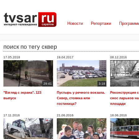
Новости
Репортажи
Программ
поиск по тегу сквер
17.05.2018
19.04.2017
08.12.2016
29:41
3:18
"Взгляд с экрана". 123
Пустырь у речного вокзала.
Реконструкция с
выпуск
Сквер, стоянка или
снос ларьков н
гостиница?
площади
17.11.2016
21.06.2016
18.06.2016