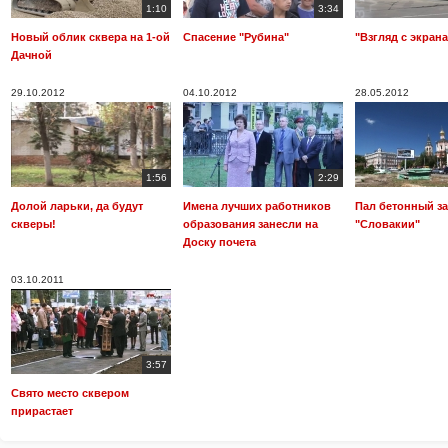
1:10
3:34
Новый облик сквера на 1-ой
Спасение "Рубина"
"Взгляд с экрана
Дачной
29.10.2012
04.10.2012
28.05.2012
1:56
2:29
Долой ларьки, да будут
Имена лучших работников
Пал бетонный за
скверы!
образования занесли на
"Словакии"
Доску почета
03.10.2011
3:57
Свято место сквером
прирастает