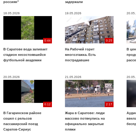
россиян"
задержали
18.05.2026
19.05.2026
20.05
0:44
0:25
В Саратове вода заливает
На Рабочей горит
В цен
стадион несостоявшейся
многоэтажка. Есть
прод
футбольной академии
пострадавшие
расс
20.05.2026
21.05.2026
20.05
0:12
2:17
В Гагаринском районе
Жара в Саратове: люди
Аудио
сошел с рельсов
массово потянулись на
ввела
пассажирский поезд
официально закрытые
бесп
Саратов-Сириус
пляжи