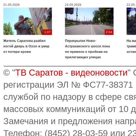
21.05.2026
22.05.2026
22.05
1:07
2:04
Житель Саратова разбил
Перекрытие Ново-
На ма
ногой дверь в Ozon и умер
Астраханского шоссе пока
трамв
от потери крови
не привело к пробкам на
оста
прилегающих улицах
© "
ТВ Саратов - видеоновости
"
регистрации ЭЛ № ФС77-38371
службой по надзору в сфере св
массовых коммуникаций от 10 д
Замечания и предложения напр
Телефон: (8452) 28-03-59 или 2