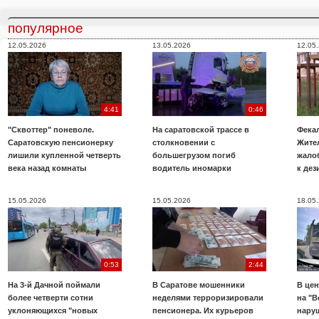
популярное
12.05.2026
13.05.2026
12.05
4:41
0:46
"Сквоттер" поневоле.
На саратовской трассе в
Фекал
Саратовскую пенсионерку
столкновении с
Жите
лишили купленной четверть
большегрузом погиб
жало
века назад комнаты
водитель иномарки
к де
15.05.2026
15.05.2026
18.05
0:53
2:44
На 3-й Дачной поймали
В Саратове мошенники
В цен
более четверти сотни
неделями терроризировали
на "В
уклоняющихся "новых
пенсионера. Их курьеров
нару