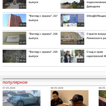
выпуск
подполковник
Давыдова
22:53
17:49
"Взгляд с экрана". 217
ОбезДОЛЬщик
выпуск
26:24
17:18
"Взгляд с экрана". 216
Страсти вокр
выпуск
Ленинского р
31:45
11:16
"Взгляд с экрана". 215
Стыд и срам
выпуск
саратовской 
36:04
19:20
популярное
07.05.2026
08.05.2026
08.05