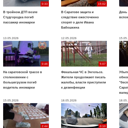
0:33
15:02
В тройном ДТП возле
В Саратове защита и
День
Студгородка погиб
следствие ожесточенно
вспо
пассажир иномарки
спорят о деле Ивана
Бабошкина
13.05.2026
12.05.2026
15.05
0:46
5:07
На саратовской трассе в
Фекальная ЧС в Энгельсе.
Убыт
столкновении с
Жители продолжают писать
обно
большегрузом погиб
жалобы, власти приступили
"бесп
водитель иномарки
к дезинфекции
Сара
вали
15.05.2026
18.05.2026
18.05
2:44
0:10