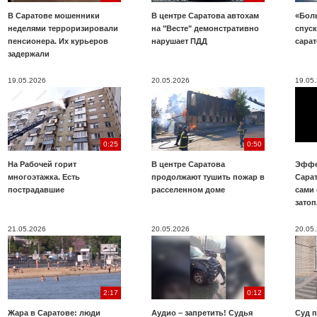
В Саратове мошенники
В центре Саратова автохам
«Бол
неделями терроризировали
на "Весте" демонстративно
спуск
пенсионера. Их курьеров
нарушает ПДД
сара
задержали
19.05.2026
20.05.2026
19.05
0:25
0:50
На Рабочей горит
В центре Саратова
Эффе
многоэтажка. Есть
продолжают тушить пожар в
Сара
пострадавшие
расселенном доме
сами 
зато
21.05.2026
20.05.2026
20.05
2:17
0:12
Жара в Саратове: люди
Аудио – запретить! Судья
Суд 