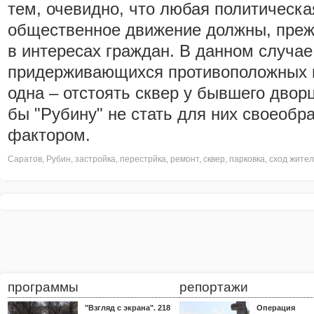
тем, очевидно, что любая политическа
общественное движение должны, прежд
в интересах граждан. В данном случае
придерживающихся противоположных п
одна – отстоять сквер у бывшего двор
бы "Рубину" не стать для них своео
фактором.
Саратов
,
Рубин
,
застройка
,
перестрйка
,
ремонт
,
сквер
,
парковка
,
сход жите
программы
репортажи
"Взгляд с экрана". 218
Операция