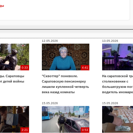
ды
12.05.2026
13.05.2026
0:33
4:41
ды. Саратовцы
"Сквоттер" поневоле.
На саратовской тр
т детей войны
Саратовскую пенсионерку
столкновении с
лишили купленной четверть
большегрузом пог
века назад комнаты
водитель иномар
15.05.2026
15.05.2026
2:21
0:53