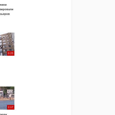
ники
зировали
урьеров
0:25
2:17
 люди