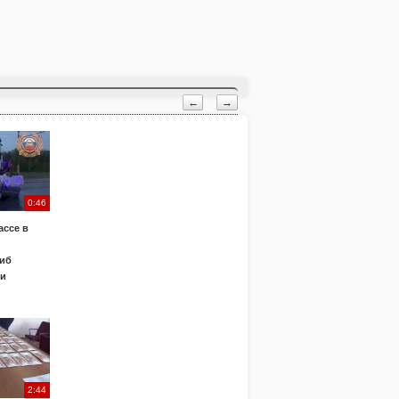
←
→
0:46
ассе в
иб
ки
2:44