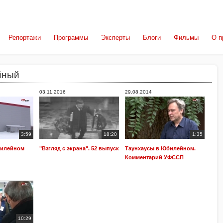
Репортажи
Программы
Эксперты
Блоги
Фильмы
О п
йный
03.11.2016
29.08.2014
3:59
18:20
1:35
билейном
"Взгляд с экрана". 52 выпуск
Таунхаусы в Юбилейном.
Комментарий УФССП
10:29