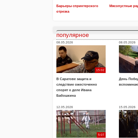
Барьеры спринтерского
Мясопустные ря
отрезка
популярное
08.05.2026
08.05.2026
15:02
В Саратове защита и
День Побе
следствие ожесточенно
вспоминаю
спорят о деле Ивана
Бабошкина
12.05.2026
15.05.2026
5:07