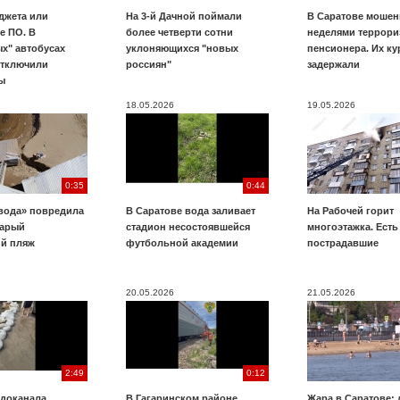
джета или
На 3-й Дачной поймали
В Саратове мошен
е ПО. В
более четверти сотни
неделями террори
х" автобусах
уклоняющихся "новых
пенсионера. Их к
отключили
россиян"
задержали
ы
18.05.2026
19.05.2026
0:35
0:44
вода» повредила
В Саратове вода заливает
На Рабочей горит
тарый
стадион несостоявшейся
многоэтажка. Есть
ий пляж
футбольной академии
пострадавшие
20.05.2026
21.05.2026
2:49
0:12
доканала.
В Гагаринском районе
Жара в Саратове: