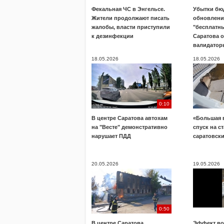
Фекальная ЧС в Энгельсе.
Убытки бю
Жители продолжают писать
обновлени
жалобы, власти приступили
"бесплатны
к дезинфекции
Саратова 
валидатор
18.05.2026
18.05.2026
0:10
В центре Саратова автохам
«Большая 
на "Весте" демонстративно
спуск на с
нарушает ПДД
саратовск
20.05.2026
19.05.2026
0:50
В центре Саратова
Эффект во