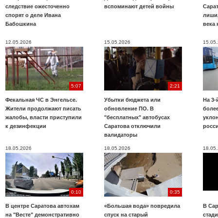
следствие ожесточенно
вспоминают детей войны
Сара
спорят о деле Ивана
лиши
Бабошкина
века 
12.05.2026
15.05.2026
15.05
5:07
2:21
Фекальная ЧС в Энгельсе.
Убытки бюджета или
На 3-
Жители продолжают писать
обновление ПО. В
более
жалобы, власти приступили
"бесплатных" автобусах
укло
к дезинфекции
Саратова отключили
росс
валидаторы
18.05.2026
18.05.2026
18.05
0:10
0:35
В центре Саратова автохам
«Большая вода» повредила
В Сар
на "Весте" демонстративно
спуск на старый
стад