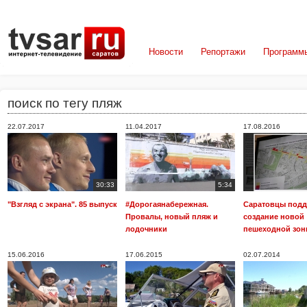
Новости
Репортажи
Программ
поиск по тегу пляж
22.07.2017
11.04.2017
17.08.2016
30:33
5:34
"Взгляд с экрана". 85 выпуск
#Дорогаянабережная.
Саратовцы под
Провалы, новый пляж и
создание новой
лодочники
пешеходной зо
15.06.2016
17.06.2015
02.07.2014