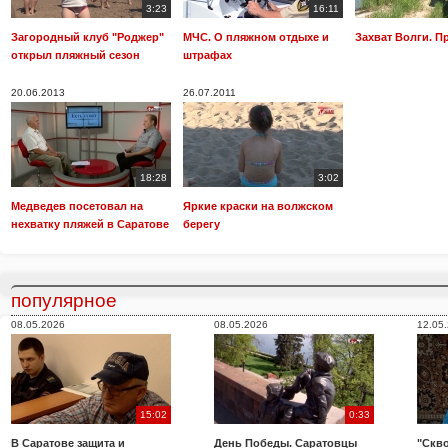
3:23
16:11
Загородный клуб "Роджер"
МЧС. О пляжном отдыхе и
Захват Волги. 
открыл пляжный сезон
штрафах
20.06.2013
26.07.2011
18:28
3:02
Медведев посетовал на
Яркие краски на волжском
нехватку пляжей в Саратове
берегу
популярное
08.05.2026
08.05.2026
12.05
15:02
0:33
В Саратове защита и
День Победы. Саратовцы
"Скво