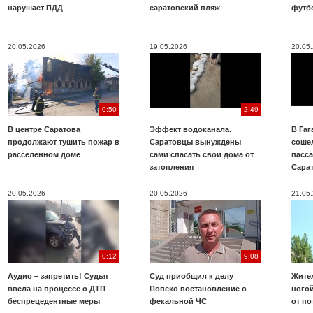
нарушает ПДД
саратовский пляж
футб
20.05.2026
19.05.2026
20.05
0:50
2:49
В центре Саратова
Эффект водоканала.
В Га
продолжают тушить пожар в
Саратовцы вынуждены
соше
расселенном доме
сами спасать свои дома от
пасс
затопления
Сара
20.05.2026
20.05.2026
21.05
0:12
9:08
Аудио – запретить! Судья
Суд приобщил к делу
Жите
ввела на процессе о ДТП
Попеко постановление о
ногой
беспрецедентные меры
фекальной ЧС
от по