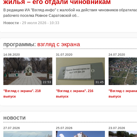
безопасными для проживания
собаки на ее дочь
помощи от главы СК
Саратове
жилья – его отдали чиновникам
В Саратове после обрушения дома № 3 на улице Крымской в Заводском ра
Жительница Саратова Алия Кравченко обратилась к председателю Следств
Жители микрорайона Волжская Заводь в селе Шумейка Энгельсского район
Следственный комитет России возбудил уголовные дела в отношении 19 мол
В редакцию ИА "Взгляд-инфо" с жалобой на действия чиновников обратила
остаются жильцы трех квартир, сообщает мэр Иго...
Бастрыкину с просьбой взять на контроль проверку...
правовой коллизии....
10 регионов, включая Саратовскую област...
рабочего поселка Ровное Саратовской об...
›
›
›
›
›
Новости
Новости
Новости
Новости
Новости
03 августа 2026 - 13:34
03 августа 2026 - 12:05
31 июля 2026 - 13:26
29 июля 2026 - 12:53
29 июля 2026 - 10:33
программы:
взгляд с экрана
14.08.2020
31.07.2020
24.07.2020
22:53
31:45
"Взгляд с экрана". 218
"Взгляд с экрана". 216
"Взгляд с экрана
выпуск
выпуск
выпуск
новости
27.07.2026
25.07.2026
23.07.2026