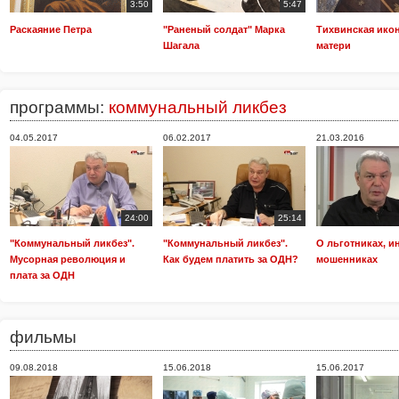
3:50
5:47
Раскаяние Петра
"Раненый солдат" Марка
Тихвинская ико
Шагала
матери
программы:
коммунальный ликбез
04.05.2017
06.02.2017
21.03.2016
24:00
25:14
"Коммунальный ликбез".
"Коммунальный ликбез".
О льготниках, 
Мусорная революция и
Как будем платить за ОДН?
мошенниках
плата за ОДН
фильмы
09.08.2018
15.06.2018
15.06.2017