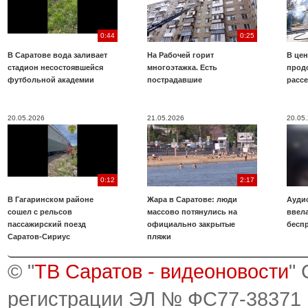
0:44
0:25
В Саратове вода заливает
На Рабочей горит
В цен
стадион несостоявшейся
многоэтажка. Есть
прод
футбольной академии
пострадавшие
расс
20.05.2026
21.05.2026
20.05
0:12
2:17
В Гагаринском районе
Жара в Саратове: люди
Аудио
сошел с рельсов
массово потянулись на
ввела
пассажирский поезд
официально закрытые
бесп
Саратов-Сириус
пляжи
© "
ТВ Саратов - видеоновости
"
регистрации ЭЛ № ФС77-38371