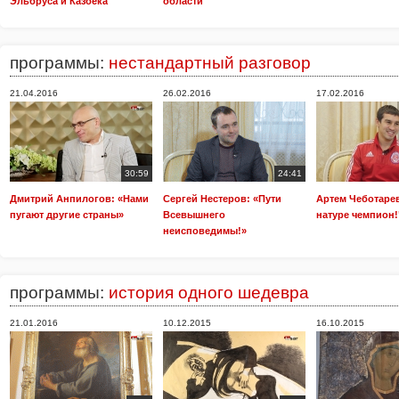
Эльбруса и Казбека
области
программы:
нестандартный разговор
21.04.2016
26.02.2016
17.02.2016
30:59
24:41
Дмитрий Анпилогов: «Нами
Сергей Нестеров: «Пути
Артем Чеботарев
пугают другие страны»
Всевышнего
натуре чемпион!
неисповедимы!»
программы:
история одного шедевра
21.01.2016
10.12.2015
16.10.2015