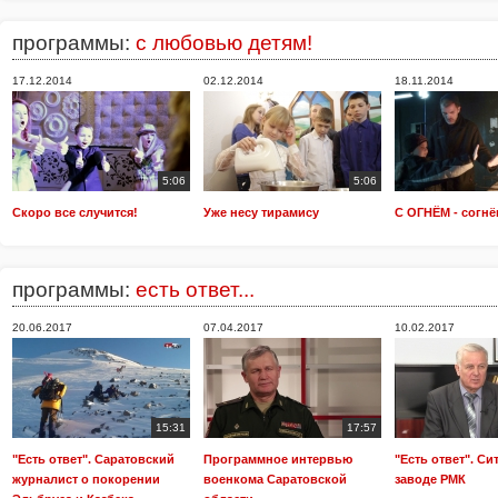
программы:
с любовью детям!
17.12.2014
02.12.2014
18.11.2014
5:06
5:06
Скоро все случится!
Уже несу тирамису
С ОГНЁМ - согнё
программы:
есть ответ...
20.06.2017
07.04.2017
10.02.2017
15:31
17:57
"Есть ответ". Саратовский
Программное интервью
"Есть ответ". Си
журналист о покорении
военкома Саратовской
заводе РМК