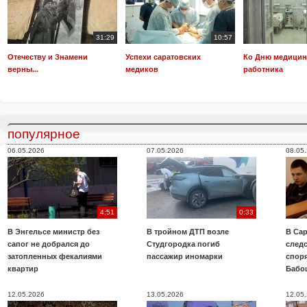
31:29
10:57
Отечеству и Знамени
Успехи саратовских
Ко Дню медицин
верны...
медиков
работника
популярное
06.05.2026
07.05.2026
08.05
4:51
0:33
В Энгельсе министр без
В тройном ДТП возле
В Сар
сапог не добрался до
Студгородка погиб
след
затопленных фекалиями
пассажир иномарки
споря
квартир
Бабо
12.05.2026
13.05.2026
12.05