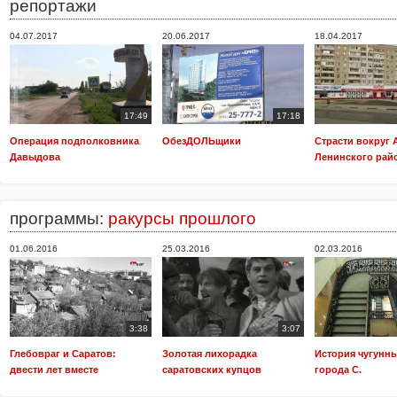
репортажи
04.07.2017
20.06.2017
18.04.2017
17:49
17:18
Операция подполковника
ОбезДОЛЬщики
Страсти вокруг
Давыдова
Ленинского рай
программы:
ракурсы прошлого
01.06.2016
25.03.2016
02.03.2016
3:38
3:07
Глебовраг и Саратов:
Золотая лихорадка
История чугунн
двести лет вместе
саратовских купцов
города С.