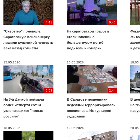
4:41
0:46
"Сквоттер" поневоле.
На саратовской трассе в
Фекал
Саратовскую пенсионерку
столкновении с
Жите
лишили купленной четверть
большегрузом погиб
жало
века назад комнаты
водитель иномарки
к де
15.05.2026
15.05.2026
18.05
0:53
2:44
На 3-й Дачной поймали
В Саратове мошенники
В цен
более четверти сотни
неделями терроризировали
на "В
уклоняющихся "новых
пенсионера. Их курьеров
нару
россиян"
задержали
18.05.2026
19.05.2026
20.05