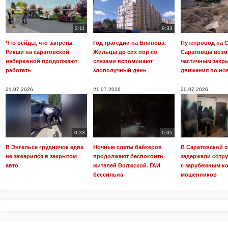
2:11
9:33
Что рейды, что запреты.
Год трагедии на Блинова.
Путепровод на С
Рикши на саратовской
Жильцы до сих пор со
Саратовцы воз
набережной продолжают
слезами вспоминают
частичным закр
работать
злополучный день
движения по но
21.07.2026
21.07.2026
20.07.2026
0:33
0:05
В Энгельсе грудничок едва
Ночные слеты байкеров
В Саратовской 
не зажарился в закрытом
продолжают беспокоить
задержали сотр
авто
жителей Волжской. ГАИ
с зарубежным к
бессильна
мошенников