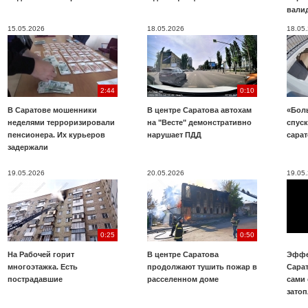
вали
15.05.2026
18.05.2026
18.05
2:44
0:10
В Саратове мошенники
В центре Саратова автохам
«Бол
неделями терроризировали
на "Весте" демонстративно
спуск
пенсионера. Их курьеров
нарушает ПДД
сара
задержали
19.05.2026
20.05.2026
19.05
0:25
0:50
На Рабочей горит
В центре Саратова
Эффе
многоэтажка. Есть
продолжают тушить пожар в
Сара
пострадавшие
расселенном доме
сами 
зато