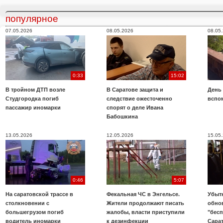
популярное
07.05.2026
08.05.2026
08.05
0:33
15:02
В тройном ДТП возле
В Саратове защита и
День
Студгородка погиб
следствие ожесточенно
вспо
пассажир иномарки
спорят о деле Ивана
Бабошкина
13.05.2026
12.05.2026
15.05
0:46
5:07
На саратовской трассе в
Фекальная ЧС в Энгельсе.
Убыт
столкновении с
Жители продолжают писать
обно
большегрузом погиб
жалобы, власти приступили
"бесп
водитель иномарки
к дезинфекции
Сара