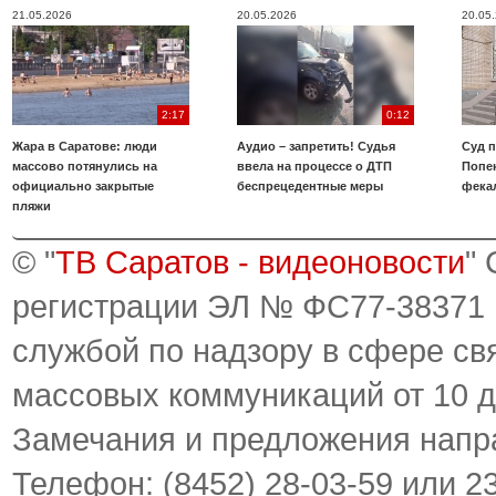
21.05.2026
20.05.2026
20.05
2:17
0:12
Жара в Саратове: люди
Аудио – запретить! Судья
Суд 
массово потянулись на
ввела на процессе о ДТП
Попе
официально закрытые
беспрецедентные меры
фека
пляжи
© "
ТВ Саратов - видеоновости
"
регистрации ЭЛ № ФС77-38371
службой по надзору в сфере св
массовых коммуникаций от 10 д
Замечания и предложения напр
Телефон: (8452) 28-03-59 или 2