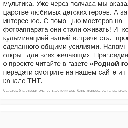
мультика. Уже через полчаса мы оказ
царстве любимых детских героев. А з
интересное. С помощью мастеров наше
фотоаппарата они стали оживать! И, к
кульминацией нашей встречи стал про
сделанного общими усилиями. Напомн
открыт для всех желающих! Присоеди
о проекте читайте в газете
«Родной г
передачи смотрите на нашем сайте и 
канале
ТНТ
.
Саратов
,
благотворительность
,
детский дом
,
банк
,
экспресс-волга
,
мультфи