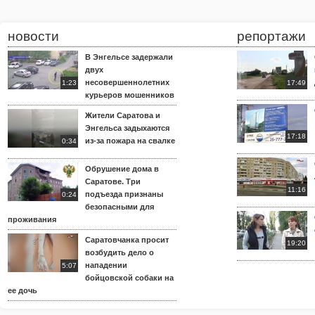
новости
репортажи
В Энгельсе задержали
двух
несовершеннолетних
1:23
17:49
курьеров мошенников
Жители Саратова и
Энгельса задыхаются
17:18
из-за пожара на свалке
0:34
Обрушение дома в
Саратове. Три
11:16
подъезда признаны
0:24
безопасными для
проживания
Саратовчанка просит
19:20
возбудить дело о
нападении
5:07
бойцовской собаки на
ее дочь