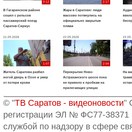
0:12
2:17
В Гагаринском районе
Жара в Саратове: люди
Аудио
сошел с рельсов
массово потянулись на
ввела
пассажирский поезд
официально закрытые
бесп
Саратов-Сириус
пляжи
21.05.2026
22.05.2026
22.05
1:07
2:04
Житель Саратова разбил
Перекрытие Ново-
На ма
ногой дверь в Ozon и умер
Астраханского шоссе пока
трамв
от потери крови
не привело к пробкам на
оста
прилегающих улицах
© "
ТВ Саратов - видеоновости
"
регистрации ЭЛ № ФС77-38371
службой по надзору в сфере св