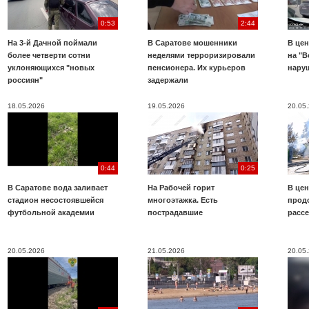
0:53
2:44
На 3-й Дачной поймали
В Саратове мошенники
В цен
более четверти сотни
неделями терроризировали
на "В
уклоняющихся "новых
пенсионера. Их курьеров
нару
россиян"
задержали
18.05.2026
19.05.2026
20.05
0:44
0:25
В Саратове вода заливает
На Рабочей горит
В цен
стадион несостоявшейся
многоэтажка. Есть
прод
футбольной академии
пострадавшие
расс
20.05.2026
21.05.2026
20.05