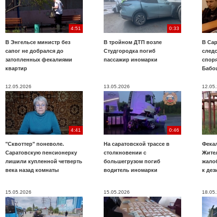
4:51
0:33
В Энгельсе министр без
В тройном ДТП возле
В Сар
сапог не добрался до
Студгородка погиб
след
затопленных фекалиями
пассажир иномарки
споря
квартир
Бабо
12.05.2026
13.05.2026
12.05
4:41
0:46
"Сквоттер" поневоле.
На саратовской трассе в
Фекал
Саратовскую пенсионерку
столкновении с
Жите
лишили купленной четверть
большегрузом погиб
жало
века назад комнаты
водитель иномарки
к де
15.05.2026
15.05.2026
18.05