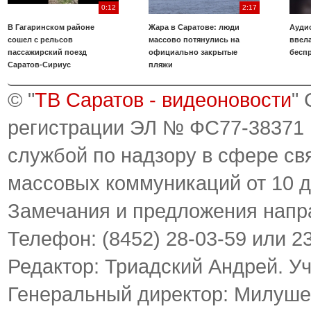
0:12
2:17
В Гагаринском районе
Жара в Саратове: люди
Аудио
сошел с рельсов
массово потянулись на
ввела
пассажирский поезд
официально закрытые
бесп
Саратов-Сириус
пляжи
© "
ТВ Саратов - видеоновости
"
регистрации ЭЛ № ФС77-38371
службой по надзору в сфере св
массовых коммуникаций от 10 д
Замечания и предложения напр
Телефон: (8452) 28-03-59 или 2
Редактор: Триадский Андрей. У
Генеральный директор: Милуше