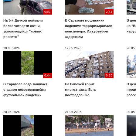
0:53
2:44
На 3-й Дачной поймали
В Саратове мошенники
В цен
более четверти сотни
неделями терроризировали
на "В
уклоняющихся "новых
пенсионера. Их курьеров
нару
россиян"
задержали
18.05.2026
19.05.2026
20.05
0:44
0:25
В Саратове вода заливает
На Рабочей горит
В цен
стадион несостоявшейся
многоэтажка. Есть
прод
футбольной академии
пострадавшие
расс
20.05.2026
21.05.2026
20.05